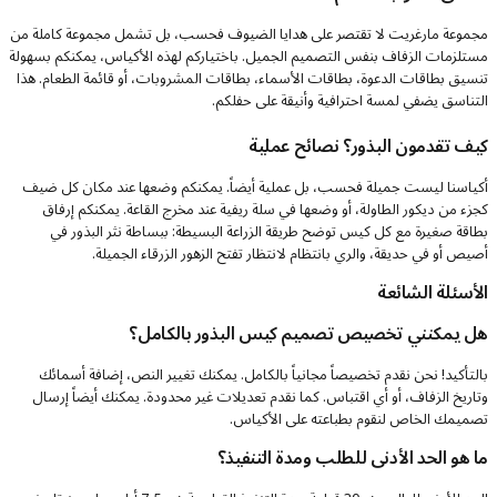
مجموعة مارغريت لا تقتصر على هدايا الضيوف فحسب، بل تشمل مجموعة كاملة من
مستلزمات الزفاف بنفس التصميم الجميل. باختياركم لهذه الأكياس، يمكنكم بسهولة
تنسيق بطاقات الدعوة، بطاقات الأسماء، بطاقات المشروبات، أو قائمة الطعام. هذا
التناسق يضفي لمسة احترافية وأنيقة على حفلكم.
كيف تقدمون البذور؟ نصائح عملية
أكياسنا ليست جميلة فحسب، بل عملية أيضاً. يمكنكم وضعها عند مكان كل ضيف
كجزء من ديكور الطاولة، أو وضعها في سلة ريفية عند مخرج القاعة. يمكنكم إرفاق
بطاقة صغيرة مع كل كيس توضح طريقة الزراعة البسيطة: ببساطة نثر البذور في
أصيص أو في حديقة، والري بانتظام لانتظار تفتح الزهور الزرقاء الجميلة.
الأسئلة الشائعة
هل يمكنني تخصيص تصميم كيس البذور بالكامل؟
بالتأكيد! نحن نقدم تخصيصاً مجانياً بالكامل. يمكنك تغيير النص، إضافة أسمائك
وتاريخ الزفاف، أو أي اقتباس. كما نقدم تعديلات غير محدودة. يمكنك أيضاً إرسال
تصميمك الخاص لنقوم بطباعته على الأكياس.
ما هو الحد الأدنى للطلب ومدة التنفيذ؟