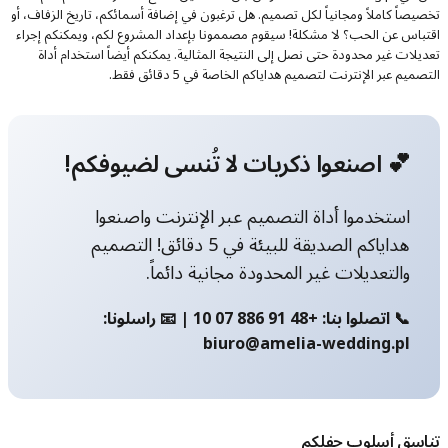
تخصيصاً كاملاً ومجانياً لكل تصميم. هل ترغبون في إضافة أسمائكم، تاريخ الزفاف، أو
اقتباس عن الحب؟ لا مشكلة! سيقوم مصممونا بإعداد المشروع لكم، ويمكنكم إجراء
تعديلات غير محدودة حتى نصل إلى النتيجة المثالية. يمكنكم أيضاً استخدام أداة
التصميم عبر الإنترنت لتصميم هداياكم الخاصة في 5 دقائق فقط.
💕 اصنعوا ذكريات لا تُنسى لضيوفكم!
استخدموا أداة التصميم عبر الإنترنت واصنعوا
هداياكم الصديقة للبيئة في 5 دقائق! التصميم
والتعديلات غير المحدودة مجانية دائماً.
📞 اتصلوا بنا: +48 91 886 07 10 | 📧 راسلونا:
biuro@amelia-wedding.pl
تناسق أسلوب حفلكم