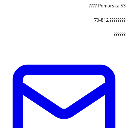
???? Pomorska 53
70-812 ????????
??????