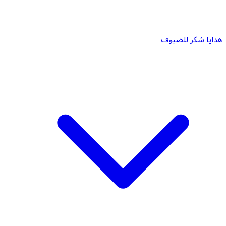
هدايا شكر للضيوف