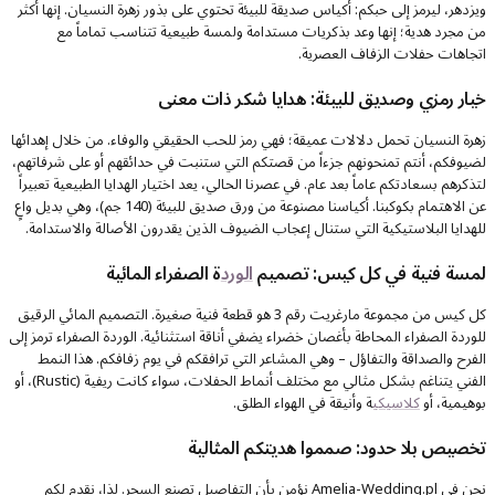
ويزدهر، ليرمز إلى حبكم: أكياس صديقة للبيئة تحتوي على بذور زهرة النسيان. إنها أكثر
من مجرد هدية؛ إنها وعد بذكريات مستدامة ولمسة طبيعية تتناسب تماماً مع
اتجاهات حفلات الزفاف العصرية.
خيار رمزي وصديق للبيئة: هدايا شكر ذات معنى
زهرة النسيان تحمل دلالات عميقة؛ فهي رمز للحب الحقيقي والوفاء. من خلال إهدائها
لضيوفكم، أنتم تمنحونهم جزءاً من قصتكم التي ستنبت في حدائقهم أو على شرفاتهم،
لتذكرهم بسعادتكم عاماً بعد عام. في عصرنا الحالي، يعد اختيار الهدايا الطبيعية تعبيراً
عن الاهتمام بكوكبنا. أكياسنا مصنوعة من ورق صديق للبيئة (140 جم)، وهي بديل واعٍ
للهدايا البلاستيكية التي ستنال إعجاب الضيوف الذين يقدرون الأصالة والاستدامة.
لمسة فنية في كل كيس: تصميم
الورد
ة الصفراء المائية
كل كيس من مجموعة مارغريت رقم 3 هو قطعة فنية صغيرة. التصميم المائي الرقيق
للوردة الصفراء المحاطة بأغصان خضراء يضفي أناقة استثنائية. الوردة الصفراء ترمز إلى
الفرح والصداقة والتفاؤل – وهي المشاعر التي ترافقكم في يوم زفافكم. هذا النمط
الفني يتناغم بشكل مثالي مع مختلف أنماط الحفلات، سواء كانت ريفية (Rustic)، أو
بوهيمية، أو
كلاسيكي
ة وأنيقة في الهواء الطلق.
تخصيص بلا حدود: صمموا هديتكم المثالية
نحن في Amelia-Wedding.pl نؤمن بأن التفاصيل تصنع السحر. لذا، نقدم لكم