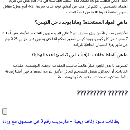
الحد الأدنى للطلب هو 30 قطعة. مدة التنفيذ القياسية هي 5-7 أيام عمل من تاريخ
اعتماد التصميم. إذا كنتم في عجلة من أمركم، نوفر خدمة سريعة (3-4 أيام عمل) مقابل
رسوم إضافية قدرها 30% من قيمة الطلب.
ما هي المواد المستخدمة وماذا يوجد داخل الكيس؟
الأكياس مصنوعة من ورق صديق للبيئة عالي الجودة بوزن 140 جم. الأبعاد تقريباً 12 ×
7 سم. داخل كل كيس، يوجد كيس صغير محكم الإغلاق يحتوي على حوالي 0.25 جم
من بذور زهرة النسيان الجاهزة للزراعة.
ما هي أنماط حفلات الزفاف التي تناسبها هذه الهدايا؟
تعتبر هدايا بذور الزهور خياراً عالمياً يناسب الحفلات الريفية، البوهيمية، حفلات
الغابات، أو الحدائق. بفضل التصميم المائي الأنيق للوردة الصفراء، فهي أيضاً إضافة
رائعة ومبتكرة للحفلات الكلاسيكية والرومانسية.
????????? ??????
بطاقات دعوة زفاف ريفية – مارغريت رقم 3 في صندوق مع وردة