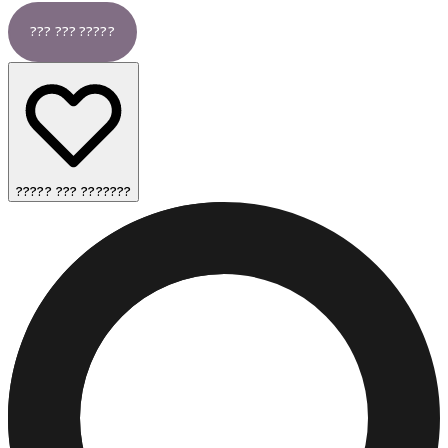
??? ??? ?????
????? ??? ???????