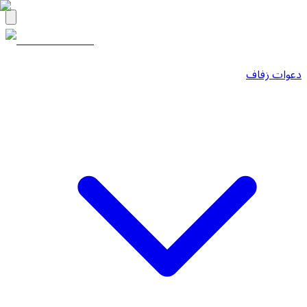
دعوات زفاف