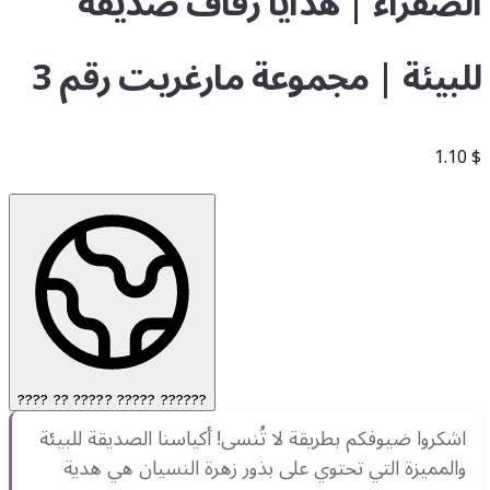
الصفراء | هدايا زفاف صديقة
للبيئة | مجموعة مارغريت رقم 3
1.10
$
???? ?? ????? ????? ??????
اشكروا ضيوفكم بطريقة لا تُنسى! أكياسنا الصديقة للبيئة
والمميزة التي تحتوي على بذور زهرة النسيان هي هدية