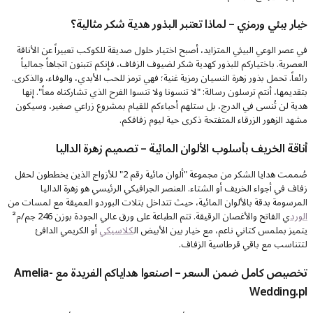
خيار بيئي ورمزي – لماذا تعتبر البذور هدية شكر مثالية؟
في عصر الوعي البيئي المتزايد، أصبح اختيار حلول صديقة للكوكب تعبيراً عن الأناقة
العصرية. باختياركم للبذور كهدية شكر لضيوف الزفاف، فإنكم تتبنون اتجاهاً جمالياً
رائعاً. تحمل بذور زهرة النسيان رمزية غنية؛ فهي ترمز للحب الأبدي، والوفاء، والذكرى.
بتقديمها، أنتم ترسلون رسالة: "لا تنسونا ولا تنسوا الفرح الذي تشاركناه معاً". إنها
هدية لن تُنسى في الدرج، بل ستلهم أحباءكم للقيام بمشروع زراعي صغير، وسيكون
مشهد الزهور الزرقاء المتفتحة ذكرى حية ليوم زفافكم.
أناقة الخريف بأسلوب الألوان المائية – تصميم زهرة الداليا
صُممت هدايا الشكر من مجموعة "ألوان مائية رقم 2" للأزواج الذين يخططون لحفل
زفاف في أجواء الخريف أو الشتاء. العنصر الجرافيكي الرئيسي هو زهرة الداليا
المرسومة بدقة بالألوان المائية، حيث تتداخل بتلات البوردو العميقة مع لمسات من
الورد
ي الفاتح والأغصان الرقيقة. تتم الطباعة على ورق عالي الجودة بوزن 246 جم/م²
يتميز بملمس كتاني ناعم، مع خيار بين الأبيض ال
كلاسيكي
أو الكريمي الدافئ
لتتناسب مع باقي قرطاسية الزفاف.
تخصيص كامل ضمن السعر – اصنعوا هداياكم الفريدة مع Amelia-
Wedding.pl