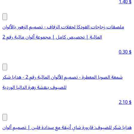
1.40
$
ملصقات زجاجات الفودكا لحفلات الزفاف - تصميم الزهور بالألوان
المائية | تخصيص كامل | مجموعة ألوان مائية رقم 2
0.30
$
شمعة الصويا المعطرة - تصميم الألوان المائية رقم 2 - هدايا شكر
للضيوف بنقشة زهرة الداليا الوردية
2.10
$
هدايا شكر للضيوف: قارورة شاي أنيقة مع سدادة فلين | تصميم ألوان