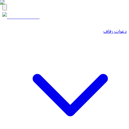
دعوات زفاف