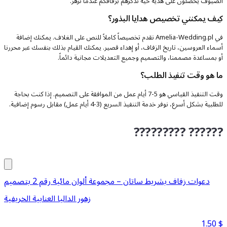
الضيوف يحصلون على هدية حية تذكرهم بزفافكم عندما تزهر.
كيف يمكنني تخصيص هدايا البذور؟
في Amelia-Wedding.pl نقدم تخصيصاً كاملاً للنص على الغلاف. يمكنك إضافة
أسماء العروسين، تاريخ الزفاف، أو إهداء قصير. يمكنك القيام بذلك بنفسك عبر محررنا
أو بمساعدة مصممنا، والتصميم وجميع التعديلات مجانية دائماً.
ما هو وقت تنفيذ الطلب؟
وقت التنفيذ القياسي هو 5-7 أيام عمل من الموافقة على التصميم. إذا كنت بحاجة
للطلبية بشكل أسرع، نوفر خدمة التنفيذ السريع (3-4 أيام عمل) مقابل رسوم إضافية.
????????? ??????
دعوات زفاف بشريط ساتان – مجموعة ألوان مائية رقم 2 بتصميم
زهور الداليا العنابية الخريفية
1.50
$