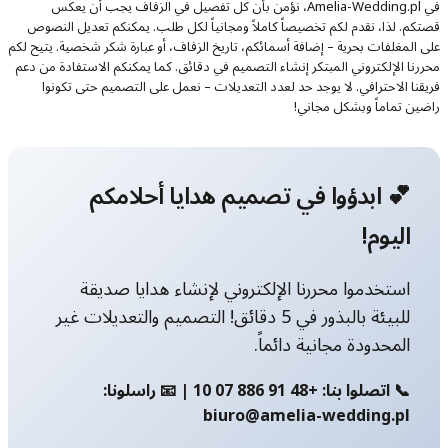
في Amelia-Wedding.pl، نؤمن بأن كل تفصيل في الزفاف يجب أن يعكس
قصتكم. لذا، نقدم لكم تخصيصاً كاملاً ومجانياً لكل طلب. يمكنكم تعديل النصوص
على المغلفات بحرية – إضافة أسمائكم، تاريخ الزفاف، أو عبارة شكر شخصية. يتيح لكم
محررنا الإلكتروني المبتكر إنشاء التصميم في دقائق. كما يمكنكم الاستفادة من دعم
فريقنا الاحترافي. لا يوجد حد لعدد التعديلات – نعمل على التصميم حتى تكونوا
راضين تماماً وبشكل مجاني!
💕 ابدؤوا في تصميم هدايا أحلامكم
اليوم!
استخدموا محررنا الإلكتروني لإنشاء هدايا صديقة
للبيئة بالبذور في 5 دقائق! التصميم والتعديلات غير
المحدودة مجانية دائماً.
📞 اتصلوا بنا: +48 91 886 07 10 | 📧 راسلونا:
biuro@amelia-wedding.pl