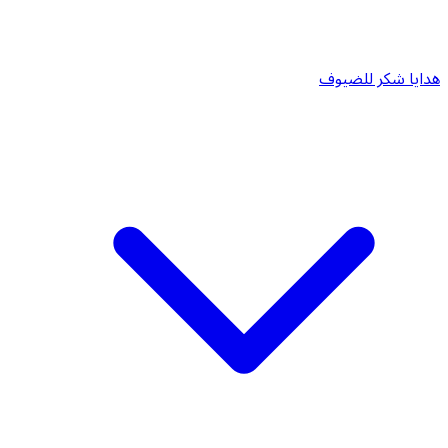
هدايا شكر للضيوف