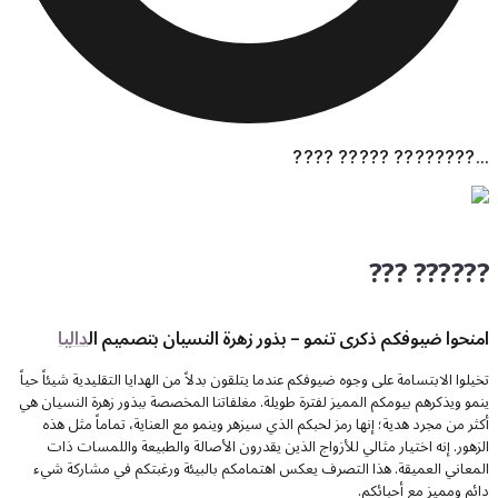
???? ????? ????????...
??? ??????
امنحوا ضيوفكم ذكرى تنمو – بذور زهرة النسيان بتصميم ال
داليا
تخيلوا الابتسامة على وجوه ضيوفكم عندما يتلقون بدلاً من الهدايا التقليدية شيئاً حياً
ينمو ويذكرهم بيومكم المميز لفترة طويلة. مغلفاتنا المخصصة ببذور زهرة النسيان هي
أكثر من مجرد هدية؛ إنها رمز لحبكم الذي سيزهر وينمو مع العناية، تماماً مثل هذه
الزهور. إنه اختيار مثالي للأزواج الذين يقدرون الأصالة والطبيعة واللمسات ذات
المعاني العميقة. هذا التصرف يعكس اهتمامكم بالبيئة ورغبتكم في مشاركة شيء
دائم ومميز مع أحبائكم.