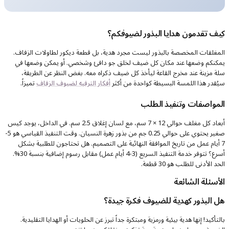
كيف تقدمون هدايا البذور لضيوفكم؟
المغلفات المخصصة بالبذور ليست مجرد هدية، بل قطعة ديكور لطاولات الزفاف.
يمكنكم وضعها عند مكان كل ضيف لخلق جو دافئ وشخصي. أو يمكن وضعها في
سلة مزينة عند مخرج القاعة ليأخذ كل ضيف ذكراه معه. بغض النظر عن الطريقة،
سيُقدر هذا اللمسة البسيطة كواحدة من أكثر
أفكار الترفيه لضيوف الزفاف
تميزاً.
المواصفات وتنفيذ الطلب
أبعاد كل مغلف حوالي 12 × 7 سم، مع لسان إغلاق 2.5 سم. في الداخل، يوجد كيس
صغير يحتوي على حوالي 0.25 جم من بذور زهرة النسيان. وقت التنفيذ القياسي هو 5-
7 أيام عمل من تاريخ الموافقة النهائية على التصميم. هل تحتاجون للطلبية بشكل
أسرع؟ تتوفر خدمة التنفيذ السريع (3-4 أيام عمل) مقابل رسوم إضافية بنسبة 30%.
الحد الأدنى للطلب هو 30 قطعة.
الأسئلة الشائعة
هل البذور كهدية للضيوف فكرة جيدة؟
بالتأكيد! إنها هدية بيئية ورمزية ومبتكرة جداً تبرز عن الحلويات أو الهدايا التقليدية.