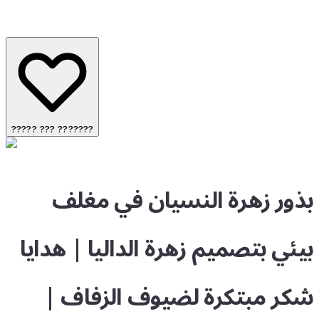
????? ??? ???????
بذور زهرة النسيان في مغلف
بيئي بتصميم زهرة الداليا | هدايا
شكر مبتكرة لضيوف الزفاف |