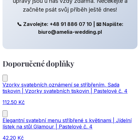
úpravy jsou u nás vždy zdarma. Nečekejte a
začněte psát svůj příběh ještě dnes!
📞 Zavolejte: +48 91 886 07 10 | 📧 Napište:
biuro@amelia-wedding.pl
Doporučené doplňky
Vzorky svatebních oznámení se stříbřením, Sada
tiskovin | Vzorky svatebních tiskovin | Pastelové č. 4
112.50
Kč
Elegantní svatební menu stříbřené s květinami | Jídelní
lístek na stůl Glamour | Pastelové č. 4
42.20
Kč