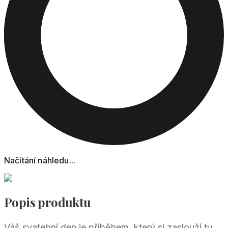
Načítání náhledu...
Popis produktu
Váš svatební den je příběhem, který si zaslouží tu