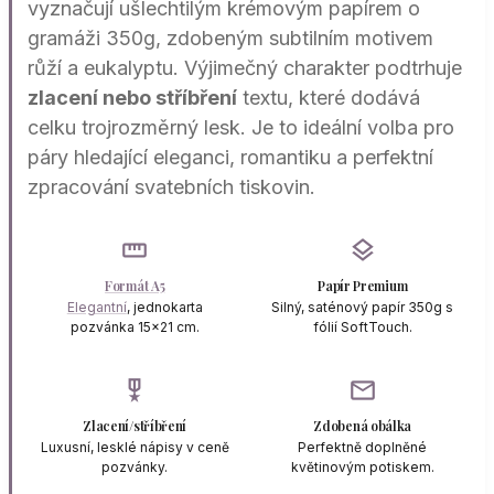
vyznačují ušlechtilým krémovým papírem o
gramáži 350g, zdobeným subtilním motivem
růží a eukalyptu. Výjimečný charakter podtrhuje
zlacení nebo stříbření
textu, které dodává
celku trojrozměrný lesk. Je to ideální volba pro
páry hledající eleganci, romantiku a perfektní
zpracování svatebních tiskovin.
straighten
layers
Formát A5
Papír Premium
Elegantní
, jednokarta
Silný, saténový papír 350g s
pozvánka 15x21 cm.
fólií SoftTouch.
military_tech
mail
Zlacení/stříbření
Zdobená obálka
Luxusní, lesklé nápisy v ceně
Perfektně doplněné
pozvánky.
květinovým potiskem.