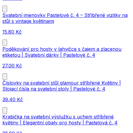
Svatební jmenovky Pastelové č. 4 – Stříbřené vizitky na
stůl s vintage květinami
15.80
Kč
Poděkování pro hosty v lahvičce s čajem a zlacenou
etiketou | Svatební dárky | Pastelové č. 4
27.00
Kč
Číslovky na svatební stůl glamour stříbřené Květiny |
Stojací čísla na svatební stoly | Pastelové č. 4
39.40
Kč
Krabička na svatební výslužku s uchem stříbřené
květiny | Elegantní obaly pro hosty | Pastelová č. 4