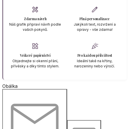
design_services
edit
Zdarma návrh
Plná personalizace
Náš grafik připraví návrh podle
Jakýkoli text, rozvržení a
vašich pokynů.
opravy - vše zdarma!
widgets
celebration
Veškeré papírnictví
Pro každou příležitost
Objednejte si okenní přání,
Ideální také na křtiny,
přívěsky a díky tímto stylem.
narozeniny nebo výročí.
Obálka