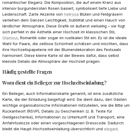
romantischer Eleganz. Die Komposition, die auf einem Kranz aus
intensiv burgunderroten Rosen basiert, symbolisiert tiefe Liebe und
Leidenschaft. Zarte Akzente von
hellrosa
Blüten und Feldgräsern
verleihen dem Ganzen Leichtigkeit, Subtilität und einen Hauch von
ländlicher Atmosphäre. Diese Grafik ist äußerst vielseitig – sie fügt
sich perfekt in die Ästhetik einer Hochzeit im klassischen Stil,
Glamour
, Romantik oder sogar im rustikalen Stil ein. Es ist die ideale
Wahl für Paare, die zeitlose Schönheit schätzen und möchten, dass
ihre Hochzeitspapeterie mit der Blumendekoration des Festsaals
harmoniert. Diese kleine Karte ist der Beweis dafür, dass selbst
kleinste Details die Atmosphäre der Hochzeit prägen.
Häufig gestellte Fragen
Wozu dient ein Beileger zur Hochzeitseinladung?
Ein Beileger, auch Informationskarte genannt, ist eine zusätzliche
Karte, die der Einladung beigefügt wird. Sie dient dazu, den Gästen
wichtige organisatorische Informationen mitzuteilen, wie die Bitte um
Rückantwort (RSVP), Details zu Geschenken (z. B. Texte für
Geldgeschenke), Informationen zu Unterkunft und Transport, eine
Anfahrtsskizze oder einen vorgeschlagenen Dresscode. Dadurch
bleibt die Haupt-Hochzeitseinladung übersichtlich und
elegant
.