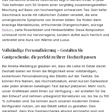
Tüte befinden sich 50 Gramm einer sorgfältig zusammengestellten
Mischung auf Basis von hochwertigem schwarzem Tee. Sein tiefer
Geschmack wurde mit natürlichen Zutaten veredelt, die eine
unvergessliche Symphonie von Aromen bilden. Sie finden darin
knackige Mandelstücke, erfrischende Orangenschalen, würzige
Nelken
, zarte Rosenblüten und Himbeerblätter. Diese Komposition
schmeckt nicht nur hervorragend, sondern duftet auch herrlich und
verbreitet eine Aura von Wärme und Luxus.
Vollständige Personalisierung – Gestalten Sie
Gastgeschenke, die perfekt zu Ihrer Hochzeit passen
Bei Amelia-Wedding.pl glauben wir, dass die Liebe im Detail steckt.
Deshalb bieten wir Ihnen die Möglichkeit einer vollständigen,
kostenlosen Personalisierung des Etiketts auf der Teetüte. Sie
können Ihre Namen, das Hochzeitsdatum, einen kurzen Dankestext
oder jeden anderen beliebigen Text darauf platzieren. Mehr noch,
unser Grafikteam steht Ihnen zur Verfügung – wir erstellen für Sie
den Entwurf und nehmen unbegrenzt Korrekturen vor, bis Sie zu 100
% zufrieden sind. Sie können auch unseren modernen Online-
Konfigurator nutzen, um das Etikett selbst zu gestalten. Dies
garantiert, dass Ihre Gastgeschenke absolut einzigartig sind und