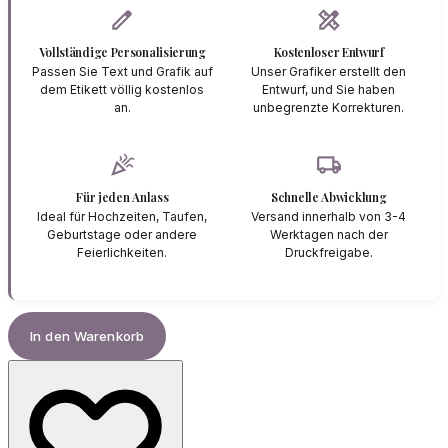
edit
design_services
Vollständige Personalisierung
Kostenloser Entwurf
Passen Sie Text und Grafik auf
Unser Grafiker erstellt den
dem Etikett völlig kostenlos
Entwurf, und Sie haben
an.
unbegrenzte Korrekturen.
celebration
local_shipping
Für jeden Anlass
Schnelle Abwicklung
Ideal für Hochzeiten, Taufen,
Versand innerhalb von 3-4
Geburtstage oder andere
Werktagen nach der
Feierlichkeiten.
Druckfreigabe.
In den Warenkorb