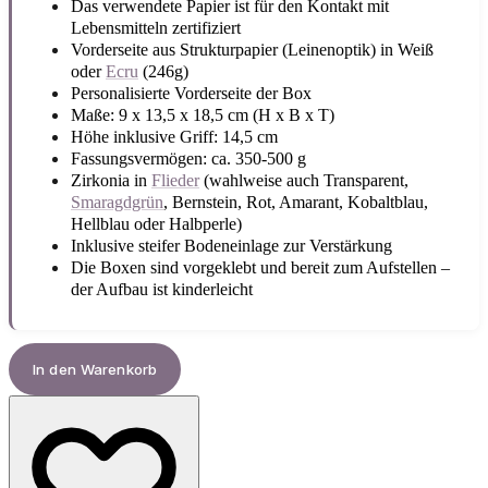
Das verwendete Papier ist für den Kontakt mit
Lebensmitteln zertifiziert
Vorderseite aus Strukturpapier (Leinenoptik) in Weiß
oder
Ecru
(246g)
Personalisierte Vorderseite der Box
Maße: 9 x 13,5 x 18,5 cm (H x B x T)
Höhe inklusive Griff: 14,5 cm
Fassungsvermögen: ca. 350-500 g
Zirkonia in
Flieder
(wahlweise auch Transparent,
Smaragdgrün
, Bernstein, Rot, Amarant, Kobaltblau,
Hellblau oder Halbperle)
Inklusive steifer Bodeneinlage zur Verstärkung
Die Boxen sind vorgeklebt und bereit zum Aufstellen –
der Aufbau ist kinderleicht
In den Warenkorb