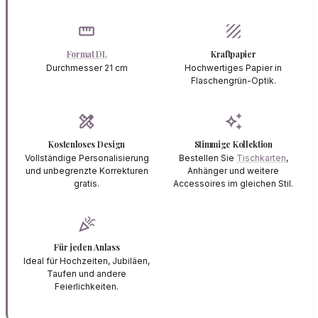
straighten
texture
Format DL
Kraftpapier
Durchmesser 21 cm
Hochwertiges Papier in
Flaschengrün-Optik.
design_services
auto_awesome
Kostenloses Design
Stimmige Kollektion
Vollständige Personalisierung
Bestellen Sie
Tischkarten
,
und unbegrenzte Korrekturen
Anhänger und weitere
gratis.
Accessoires im gleichen Stil.
celebration
Für jeden Anlass
Ideal für Hochzeiten, Jubiläen,
Taufen und andere
Feierlichkeiten.