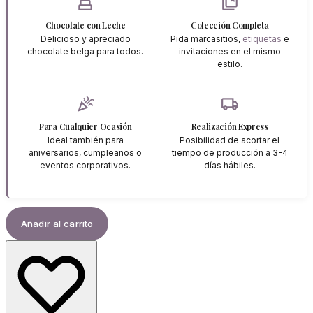
cake
collections_bookmark
Chocolate con Leche
Colección Completa
Delicioso y apreciado
Pida marcasitios,
etiquetas
e
chocolate belga para todos.
invitaciones en el mismo
estilo.
celebration
local_shipping
Para Cualquier Ocasión
Realización Express
Ideal también para
Posibilidad de acortar el
aniversarios, cumpleaños o
tiempo de producción a 3-4
eventos corporativos.
días hábiles.
Añadir al carrito