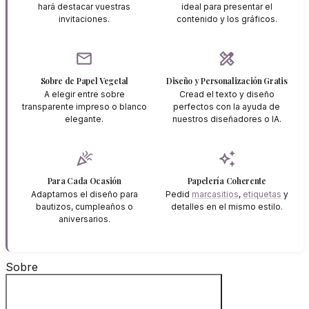
hará destacar vuestras
ideal para presentar el
invitaciones.
contenido y los gráficos.
mail
design_services
Sobre de Papel Vegetal
Diseño y Personalización Gratis
A elegir entre sobre
Cread el texto y diseño
transparente impreso o blanco
perfectos con la ayuda de
elegante.
nuestros diseñadores o IA.
celebration
auto_awesome
Para Cada Ocasión
Papelería Coherente
Adaptamos el diseño para
Pedid
marcasitios
,
etiquetas
y
bautizos, cumpleaños o
detalles en el mismo estilo.
aniversarios.
Sobre