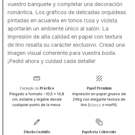
vuestro banquete y completar una decoración
romántica. Los gráficos de delicadas orquídeas
pintadas en acuarela en tonos
rosa
y
violeta
aportarán un ambiente único al salón. La
impresión de alta calidad en papel con textura
de lino resalta su carácter exclusivo. Cread una
imagen visual coherente para vuestra boda.
¡Pedid ahora y cuidad cada detalle!
straighten
texture
Formato A6
Práctico
Papel Premium
Plegado a formato ~10,5 x 14,8
Impresión en papel grueso de
cm, estable y legible desde
246g con elegante textura de
cualquier punto de la mesa.
lino (
blanco
o marfil).
edit
auto_awesome_motion
Diseño Gratuito
Papelería Coherente