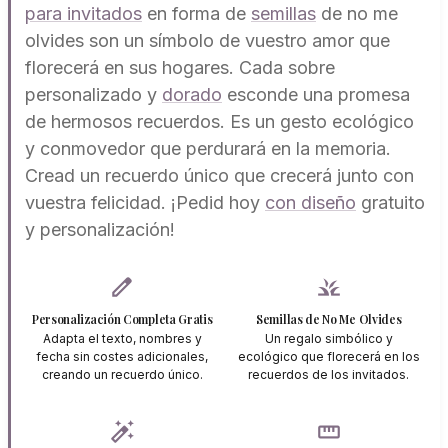
para invitados
en forma de
semillas
de no me
olvides son un símbolo de vuestro amor que
florecerá en sus hogares. Cada sobre
personalizado y
dorado
esconde una promesa
de hermosos recuerdos. Es un gesto ecológico
y conmovedor que perdurará en la memoria.
Cread un recuerdo único que crecerá junto con
vuestra felicidad. ¡Pedid hoy
con diseño
gratuito
y personalización!
edit
grass
Personalización Completa Gratis
Semillas de No Me Olvides
Adapta el texto, nombres y
Un regalo simbólico y
fecha sin costes adicionales,
ecológico que florecerá en los
creando un recuerdo único.
recuerdos de los invitados.
auto_fix_high
straighten