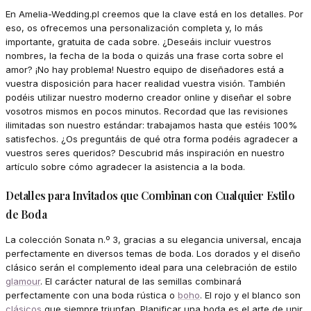
En Amelia-Wedding.pl creemos que la clave está en los detalles. Por
eso, os ofrecemos una personalización completa y, lo más
importante, gratuita de cada sobre. ¿Deseáis incluir vuestros
nombres, la fecha de la boda o quizás una frase corta sobre el
amor? ¡No hay problema! Nuestro equipo de diseñadores está a
vuestra disposición para hacer realidad vuestra visión. También
podéis utilizar nuestro moderno creador online y diseñar el sobre
vosotros mismos en pocos minutos. Recordad que las revisiones
ilimitadas son nuestro estándar: trabajamos hasta que estéis 100%
satisfechos. ¿Os preguntáis de qué otra forma podéis agradecer a
vuestros seres queridos? Descubrid más inspiración en nuestro
artículo sobre cómo agradecer la asistencia a la boda.
Detalles para Invitados que Combinan con Cualquier Estilo
de Boda
La colección Sonata n.º 3, gracias a su elegancia universal, encaja
perfectamente en diversos temas de boda. Los dorados y el diseño
clásico serán el complemento ideal para una celebración de estilo
glamour
. El carácter natural de las semillas combinará
perfectamente con una boda rústica o
boho
. El rojo y el blanco son
clásicos
que siempre triunfan. Planificar una boda es el arte de unir