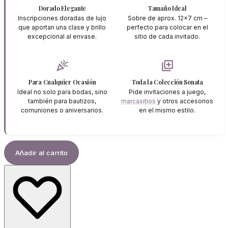
Dorado Elegante
Tamaño Ideal
Inscripciones doradas de lujo
Sobre de aprox. 12x7 cm –
que aportan una clase y brillo
perfecto para colocar en el
excepcional al envase.
sitio de cada invitado.
celebration
library_add
Para Cualquier Ocasión
Toda la Colección Sonata
Ideal no solo para bodas, sino
Pide invitaciones a juego,
también para bautizos,
marcasitios
y otros accesorios
comuniones o aniversarios.
en el mismo estilo.
Añadir al carrito