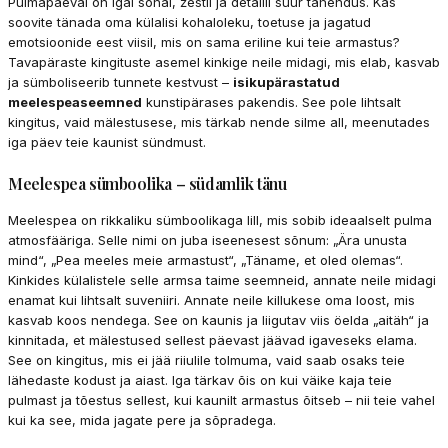
Pulmapäeval on igal sõnal, žestil ja detailil suur tähendus. Kas
soovite tänada oma külalisi kohaloleku, toetuse ja jagatud
emotsioonide eest viisil, mis on sama eriline kui teie armastus?
Tavapäraste kingituste asemel kinkige neile midagi, mis elab, kasvab
ja sümboliseerib tunnete kestvust –
isikupärastatud
meelespeaseemned
kunstipärases pakendis. See pole lihtsalt
kingitus, vaid mälestusese, mis tärkab nende silme all, meenutades
iga päev teie kaunist sündmust.
Meelespea sümboolika – südamlik tänu
Meelespea on rikkaliku sümboolikaga lill, mis sobib ideaalselt pulma
atmosfääriga. Selle nimi on juba iseenesest sõnum: „Ära unusta
mind“, „Pea meeles meie armastust“, „Täname, et oled olemas“.
Kinkides külalistele selle armsa taime seemneid, annate neile midagi
enamat kui lihtsalt suveniiri. Annate neile killukese oma loost, mis
kasvab koos nendega. See on kaunis ja liigutav viis öelda „aitäh“ ja
kinnitada, et mälestused sellest päevast jäävad igaveseks elama.
See on kingitus, mis ei jää riiulile tolmuma, vaid saab osaks teie
lähedaste kodust ja aiast. Iga tärkav õis on kui väike kaja teie
pulmast ja tõestus sellest, kui kaunilt armastus õitseb – nii teie vahel
kui ka see, mida jagate pere ja sõpradega.