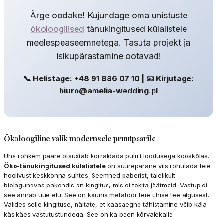
Ärge oodake! Kujundage oma unistuste
ökoloogilised
tänukingitused külalistele
meelespeaseemnetega. Tasuta projekt ja
isikupärastamine ootavad!
📞 Helistage: +48 91 886 07 10 | 📧 Kirjutage:
biuro@amelia-wedding.pl
Ökoloogiline valik modernsele pruutpaarile
Üha rohkem paare otsustab korraldada pulmi loodusega kooskõlas.
Öko-tänukingitused külalistele
on suurepärane viis rõhutada teie
hoolivust keskkonna suhtes. Seemned paberist, täielikult
biolagunevas pakendis on kingitus, mis ei tekita jäätmeid. Vastupidi –
see annab uue elu. See on kaunis metafoor teie ühise tee algusest.
Valides selle kingituse, näitate, et kaasaegne tähistamine võib käia
käsikäes vastutustundega. See on ka peen kõrvalekalle