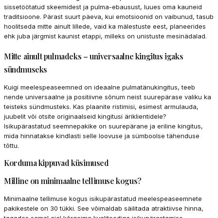
sissetöötatud skeemidest ja pulma-ebausust, luues oma kauneid
traditsioone. Pärast suurt päeva, kui emotsioonid on vaibunud, tasub
hoolitseda mitte ainult lillede, vaid ka mälestuste eest, planeerides
ehk juba järgmist kaunist etappi, milleks on unistuste mesinädalad.
Mitte ainult pulmadeks – universaalne kingitus igaks
sündmuseks
Kuigi meelespeaseemned on ideaalne pulmatänukingitus, teeb
nende universaalne ja positiivne sõnum neist suurepärase valiku ka
teisteks sündmusteks. Kas plaanite ristimisi, esimest armulauda,
juubelit või otsite originaalseid kingitusi äriklientidele?
Isikupärastatud seemnepakike on suurepärane ja eriline kingitus,
mida hinnatakse kindlasti selle loovuse ja sümboolse tähenduse
tõttu.
Korduma kippuvad küsimused
Milline on minimaalne tellimuse kogus?
Minimaalne tellimuse kogus isikupärastatud meelespeaseemnete
pakikestele on 30 tükki. See võimaldab säilitada atraktiivse hinna,
tagades samal ajal kõrgeima kvaliteediga isikupärastamise.