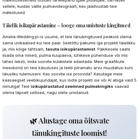
sellele, kuidas valite pulmavideograafi, kes jäädvustab teie
mälestused.
Täielik isikupärastamine – looge oma unistuste kingitused
Amelia-Wedding.pl-is usume, et teie tänukingitused peaksid olema
sama unikaalsed kui teie paar. Seetõttu pakume iga projekti täielikku
ja, mis kõige tähtsam,
tasuta isikupärastamist
. Pakikesele saate
lisada oma nimed, pulma kuupäeva, lühikese pühenduse või mis
tahes teksti, mida soovite külalistele edastada. Meie graafikute
meeskond on teie käsutuses ja teeb piiramatu arvu muudatusi kuni
täiusliku tulemuseni. Kas soovite ise proovida? Kasutage meie
kaasaegset veebikujundajat, kus loote projekti ise või AI abiga vaid 5
minutiga! Teie
isikupärastatud seemned pulmakingiks
saavad
olema täpselt sellised, nagu olete unistanud.
🌿 Alustage oma õitsvate
tänukingituste loomist!