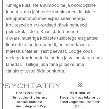
Kinkige külalistele sümboolne ja ökoloogiline
kingitus, mis jääb neile kauaks meelde. Meie
isikupärastatud meelespea seemnetega
kotikesed on erakordsed tänukingitused
pulmakülalistele. Kaunistatud peene
akvarellmustriga kollaste tulikatega elegantsel
linase tekstuuriga paberil, on need kaunis
mälestus teie erilisest päevast. Looge koos
meiega kordumatu kujundus ja vaimustage oma
lähedasi! Tellige juba täna ja laske oma
tänukingitustel õide puhkeda.
psychiatry
texture
Meelespea
seemned
Premium paber
Sümboolne kingitus, mis
Elegantne linase tekstuuriga
kasvab koos teie
paber valges või
ecru
toonis
mälestustega (u 0,25g).
(246g).