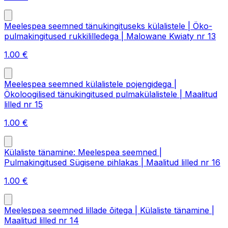
Meelespea seemned tänukingituseks külalistele | Öko-
pulmakingitused rukkililledega | Malowane Kwiaty nr 13
1.00
€
Meelespea seemned külalistele pojengidega |
Ökoloogilised tänukingitused pulmakülalistele | Maalitud
lilled nr 15
1.00
€
Külaliste tänamine: Meelespea seemned |
Pulmakingitused Sügisene pihlakas | Maalitud lilled nr 16
1.00
€
Meelespea seemned lillade õitega | Külaliste tänamine |
Maalitud lilled nr 14