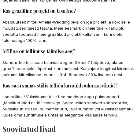
Kas graafiline projekt on tasuline?
Absoluutselt mitte! Amelia-Wedding.pl-is on iga projekt ja kõik selle
muudatused täiesti tasuta. Meie eesmärk on teie täielik rahulolu,
seetõttu töötavad meie graafikud projekti kallal seni, kuni olete
tulemusega 100% rahul.
Milline on tellimuse täitmise aeg?
Standardne tellimuse täitmise aeg on 5 kuni 7 tööpäeva, alates
graafilise projekti lõplikust kinnitamisest. Kui vajate kingitusi kiiremini,
pakume kiirtellimuse teenust (3-4 tööpäeva) 30% lisatasu eest.
Kas saan samas stiilis tellida ka muid pulmatarvikuid?
Loomulikult! Valmistame teile hea meelega kogu pulmapaberi
„Maalitud lilled nr 18“ motiiviga. Saate tellida sobivad kohakaardid,
pudelikaunistused, pulmamenüüd, lauanumbrid või külalisteraamatu,
luues oma sündmusele ühtse ja elegantse visuaalse terviku.
Soovitatud lisad