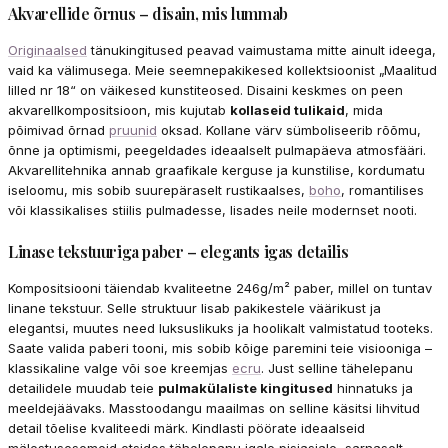
Akvarellide õrnus – disain, mis lummab
Originaalsed
tänukingitused peavad vaimustama mitte ainult ideega,
vaid ka välimusega. Meie seemnepakikesed kollektsioonist „Maalitud
lilled nr 18“ on väikesed kunstiteosed. Disaini keskmes on peen
akvarellkompositsioon, mis kujutab
kollaseid tulikaid
, mida
põimivad õrnad
pruunid
oksad. Kollane värv sümboliseerib rõõmu,
õnne ja optimismi, peegeldades ideaalselt pulmapäeva atmosfääri.
Akvarellitehnika annab graafikale kerguse ja kunstilise, kordumatu
iseloomu, mis sobib suurepäraselt rustikaalses,
boho
, romantilises
või klassikalises stiilis pulmadesse, lisades neile modernset nooti.
Linase tekstuuriga paber – elegants igas detailis
Kompositsiooni täiendab kvaliteetne 246g/m² paber, millel on tuntav
linane tekstuur. Selle struktuur lisab pakikestele väärikust ja
elegantsi, muutes need luksuslikuks ja hoolikalt valmistatud tooteks.
Saate valida paberi tooni, mis sobib kõige paremini teie visiooniga –
klassikaline valge või soe kreemjas
ecru
. Just selline tähelepanu
detailidele muudab teie
pulmakülaliste kingitused
hinnatuks ja
meeldejäävaks. Masstoodangu maailmas on selline käsitsi lihvitud
detail tõelise kvaliteedi märk. Kindlasti pöörate ideaalseid
mälestusesemeid otsides tähelepanu igale pisiasjale, sarnaselt