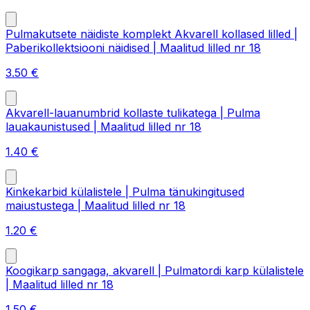
Pulmakutsete näidiste komplekt Akvarell kollased lilled |
Paberikollektsiooni näidised | Maalitud lilled nr 18
3.50
€
Akvarell-lauanumbrid kollaste tulikatega | Pulma
lauakaunistused | Maalitud lilled nr 18
1.40
€
Kinkekarbid külalistele | Pulma tänukingitused
maiustustega | Maalitud lilled nr 18
1.20
€
Koogikarp sangaga, akvarell | Pulmatordi karp külalistele
| Maalitud lilled nr 18
1.50
€