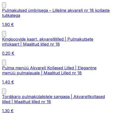
Pulmakutsed ümbrisega – Lilleline akvarell nr 18 kollaste
tulikatega
1.90
€
Kingisoovide kaart, akvarellililled | Pulmakutsete
infokaart | Maalitud lilled nr 18
0.20
€
Pulma menüü Akvarell Kollased Lilled | Elegantne
menüü pulmalauale | Maalitud Lilled nr 18
1.40
€
Tordikarp pulmakülalistele sangaga | Akvarellkollased
lilled | Maalitud lilled nr 18
1.30
€