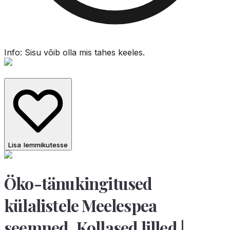
Info: Sisu võib olla mis tahes keeles.
Lisa lemmikutesse
Öko-tänukingitused
külalistele Meelespea
seemned, Kollased lilled |