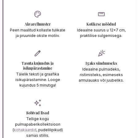
palette
straighten
Akvarellmuster
Kotikese mõõdud
Peen maalitud kollaste tulikate
Ideaalne suurus u 12x7 cm,
ja pruunide okste motiiv.
praktilise sulgemisega.
edit
celebration
Tasuta kujundus ja
Igaks sündmuseks
isikupärastamine
Ideaalne pulmadeks,
Täielik teksti ja graafika
ristimisteks, esimeseks
isikupärastamine. Looge
armulauaks või juubeliks.
kujundus 5 minutiga!
auto_awesome
Sobivad lisad
Tellige kogu
pulmapaberikollektsioon
(
kohakaardid
, pudelilipikud)
samas stiilis.