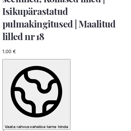
Isikupärastatud
pulmakingitused | Maalitud
lilled nr 18
1.00
€
Vaata rahvusvahelise tarne hinda