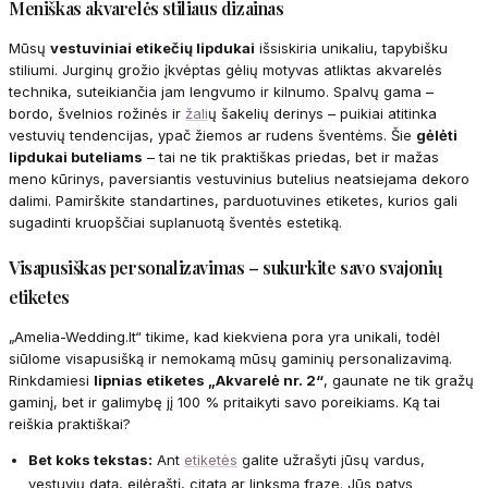
Meniškas akvarelės stiliaus dizainas
Mūsų
vestuviniai etikečių lipdukai
išsiskiria unikaliu, tapybišku
stiliumi. Jurginų grožio įkvėptas gėlių motyvas atliktas akvarelės
technika, suteikiančia jam lengvumo ir kilnumo. Spalvų gama –
bordo, švelnios rožinės ir
žali
ų šakelių derinys – puikiai atitinka
vestuvių tendencijas, ypač žiemos ar rudens šventėms. Šie
gėlėti
lipdukai buteliams
– tai ne tik praktiškas priedas, bet ir mažas
meno kūrinys, paversiantis vestuvinius butelius neatsiejama dekoro
dalimi. Pamirškite standartines, parduotuvines etiketes, kurios gali
sugadinti kruopščiai suplanuotą šventės estetiką.
Visapusiškas personalizavimas – sukurkite savo svajonių
etiketes
„Amelia-Wedding.lt“ tikime, kad kiekviena pora yra unikali, todėl
siūlome visapusišką ir nemokamą mūsų gaminių personalizavimą.
Rinkdamiesi
lipnias etiketes „Akvarelė nr. 2“
, gaunate ne tik gražų
gaminį, bet ir galimybę jį 100 % pritaikyti savo poreikiams. Ką tai
reiškia praktiškai?
Bet koks tekstas:
Ant
etiketės
galite užrašyti jūsų vardus,
vestuvių datą, eilėraštį, citatą ar linksmą frazę. Jūs patys