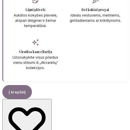
sticky_note_2
celebration
Lipni plėvelė
Bet kokiai progai
Aukštos kokybės plėvelė,
Idealu vestuvėms, metinėms,
atspari drėgmei ir žemai
gimtadieniams ar krikštynoms.
temperatūrai.
auto_awesome
Vientisa kanceliarija
Užsisakykite visus priedus
vienu stiliumi iš „Akvarelių“
kolekcijos.
Į krepšelį