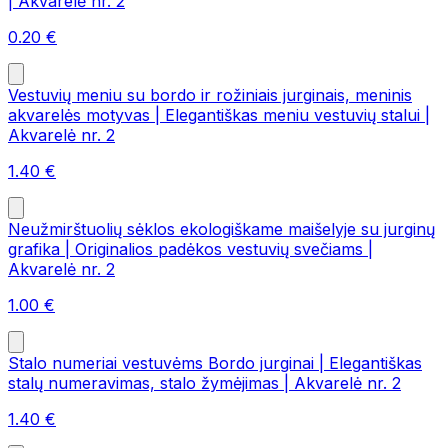
| Akvarelė nr. 2
0.20
€
Vestuvių meniu su bordo ir rožiniais jurginais, meninis
akvarelės motyvas | Elegantiškas meniu vestuvių stalui |
Akvarelė nr. 2
1.40
€
Neužmirštuolių sėklos ekologiškame maišelyje su jurginų
grafika | Originalios padėkos vestuvių svečiams |
Akvarelė nr. 2
1.00
€
Stalo numeriai vestuvėms Bordo jurginai | Elegantiškas
stalų numeravimas, stalo žymėjimas | Akvarelė nr. 2
1.40
€