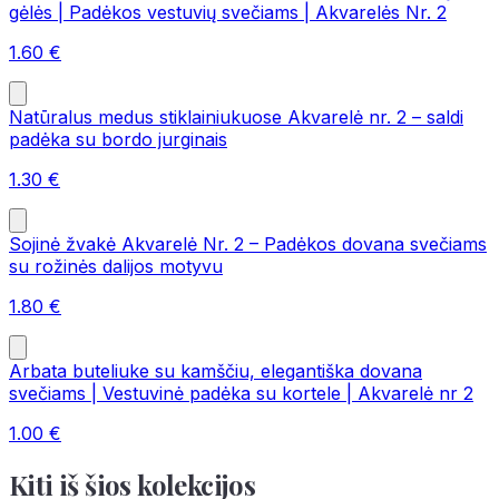
gėlės | Padėkos vestuvių svečiams | Akvarelės Nr. 2
1.60
€
Natūralus medus stiklainiukuose Akvarelė nr. 2 – saldi
padėka su bordo jurginais
1.30
€
Sojinė žvakė Akvarelė Nr. 2 – Padėkos dovana svečiams
su rožinės dalijos motyvu
1.80
€
Arbata buteliuke su kamščiu, elegantiška dovana
svečiams | Vestuvinė padėka su kortele | Akvarelė nr 2
1.00
€
Kiti iš šios kolekcijos