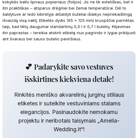
kokybės balto lipnaus popieriaus (folijos). Jis ne tik estetiškas, bet ir
itin praktiškas – atsparus drėgmei bei žemai temperatūrai. Dėl to
šaldytuve ar ledo kibirėlyje atšaldyti buteliai išlaikys nepriekaištingą
išvaizdą visą naktį. Etiketės dydis (95 x 125 mm) kruopščiai parinktas
taip, kad tiktų daugumai standartinių 0,5 l ir 0,7 l butelių. Klijavimas
itin paprastas – tereikia atskirti etiketę nuo pagrindo ir lygiai priklijuoti
ant švaraus bei sauso butelio paviršiaus.
💕 Padarykite savo vestuves
išskirtines kiekviena detale!
Rinkitės meniško akvarelinių jurginų stiliaus
etiketes ir suteikite vestuviniams stalams
elegancijos. Pasinaudokite nemokamu
projektu ir neribotais taisymais „Amelia-
Wedding.lt“!