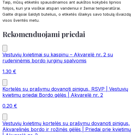
Taip, mūsų etiketės spausdinamos ant aukštos kokybės lipnios
folijos, kuri yra visiškai atspari vandeniui ir žemai temperatūrai.
Galite drąsiai šaldyti butelius, o etiketės išlaikys savo tobulą išvaizdą
visos šventės metu.
Rekomenduojami priedai
Vestuvių kvietimai su kaspinu – Akvarelė nr. 2 su
rudeninėmis bordo jurginų spalvomis
1.30
€
Kortelės su prašymu dovanoti pinigus, RSVP | Vestuvių
kvietimų priedai Bordo gėlės | Akvarelė nr. 2
0.20
€
Vestuvių kvietimų kortelės su prašymu dovanoti pinigus,
Akvarelinės bordo ir rožinės gėlės | Priedai prie kvietimų