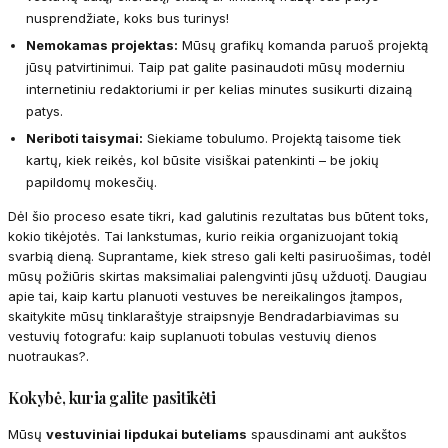
nusprendžiate, koks bus turinys!
Nemokamas projektas:
Mūsų grafikų komanda paruoš projektą
jūsų patvirtinimui. Taip pat galite pasinaudoti mūsų moderniu
internetiniu redaktoriumi ir per kelias minutes susikurti dizainą
patys.
Neriboti taisymai:
Siekiame tobulumo. Projektą taisome tiek
kartų, kiek reikės, kol būsite visiškai patenkinti – be jokių
papildomų mokesčių.
Dėl šio proceso esate tikri, kad galutinis rezultatas bus būtent toks,
kokio tikėjotės. Tai lankstumas, kurio reikia organizuojant tokią
svarbią dieną. Suprantame, kiek streso gali kelti pasiruošimas, todėl
mūsų požiūris skirtas maksimaliai palengvinti jūsų užduotį. Daugiau
apie tai, kaip kartu planuoti vestuves be nereikalingos įtampos,
skaitykite mūsų tinklaraštyje straipsnyje Bendradarbiavimas su
vestuvių fotografu: kaip suplanuoti tobulas vestuvių dienos
nuotraukas?.
Kokybė, kuria galite pasitikėti
Mūsų
vestuviniai lipdukai buteliams
spausdinami ant aukštos