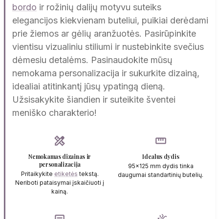
bordo
ir rožinių dalijų motyvu suteiks
elegancijos kiekvienam buteliui, puikiai derėdami
prie žiemos ar gėlių aranžuotės. Pasirūpinkite
vientisu vizualiniu stiliumi ir nustebinkite svečius
dėmesiu detalėms. Pasinaudokite mūsų
nemokama personalizacija ir sukurkite dizainą,
idealiai atitinkantį jūsų ypatingą dieną.
Užsisakykite šiandien ir suteikite šventei
meniško charakterio!
design_services
straighten
Nemokamas dizainas ir
Idealus dydis
personalizacija
95x125 mm dydis tinka
Pritaikykite
etiketės
tekstą.
daugumai standartinių butelių.
Neriboti pataisymai įskaičiuoti į
kainą.