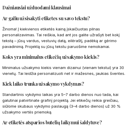
Dažniausiai užduodami klausimai
Ar galiu užsisakyti etiketes su savo tekstu?
Žinoma! Į kiekvienos etiketės kainą įskaičiuotas pilnas
personalizavimas. Tai reiškia, kad ant jos galite užrašyti bet kokį
tekstą – jūsų vardus, vestuvių datą, eilėraštį, padėką ar gėrimo
pavadinimą. Projektą su jūsų tekstu paruošime nemokamai.
Koks yra minimalus etikečių užsakymo kiekis?
Minimalus užsakymo kiekis vienam dizainui (vienam tekstui) yra 30
vienetų. Tai leidžia personalizuoti net ir mažesnes, jaukias šventes.
Kiek laiko trunka užsakymo vykdymas?
Standartinis vykdymo laikas yra 5–7 darbo dienos nuo tada, kai
galutinai patvirtinate grafinį projektą. Jei etikečių reikia greičiau,
siūlome skubaus vykdymo paslaugą (3–4 darbo dienos) už 30 %
užsakymo vertės priemoką.
Ar etiketės atsparios butelių laikymui šaldytuve?