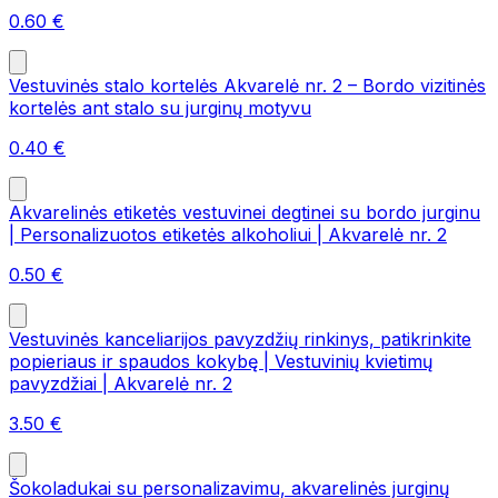
0.60
€
Vestuvinės stalo kortelės Akvarelė nr. 2 – Bordo vizitinės
kortelės ant stalo su jurginų motyvu
0.40
€
Akvarelinės etiketės vestuvinei degtinei su bordo jurginu
| Personalizuotos etiketės alkoholiui | Akvarelė nr. 2
0.50
€
Vestuvinės kanceliarijos pavyzdžių rinkinys, patikrinkite
popieriaus ir spaudos kokybę | Vestuvinių kvietimų
pavyzdžiai | Akvarelė nr. 2
3.50
€
Šokoladukai su personalizavimu, akvarelinės jurginų