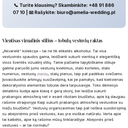
📞 Turite klausimų? Skambinkite: +48 91 886
07 10 | 📧 Rašykite: biuro@amelia-wedding.pl
Vientisas vizualinis stilius – tobulų vestuvių raktas
„Akvarelė“ kolekcija – tai ne tik etiketės alkoholiui. Tai visa
vestuvinės spaudos gama, leidžianti sukurti vientisą ir elegantišką
visos šventės vizualinį stilių. Tame pačiame tapybiškame stiliuje
galime paruošti jums vestuvių kvietimus, stalo korteles, stalo
numerius, vestuvių
meniu
, stalų planus, taip pat padėkas svečiams.
Įsivaizduokite artimųjų susižavėjimą, kai jie pamatys, kad kiekvienas
dekoratyvinis elementas tobulai dera tarpusavyje. Toks dėmesys
detalėms liudija apie klasę ir gerą skonį, bei leidžia sukurti
prabangos atmosferą net ir esant ribotam biudžetui, apie ką daugiau
rašome straipsnyje Kaip sukurti prabangos atmosferą vestuvėse su
mažu biudžetu?. Vestuvių organizavimas taip pat reiškia susidorojimą
su abejonėmis prieš vestuves, kas yra visiškai natūralu. Verta apie
tai kalbėtis, apie ką rašome mūsų tinklaraštyje: Abejonės prieš
vestuves – ar tai normalu?