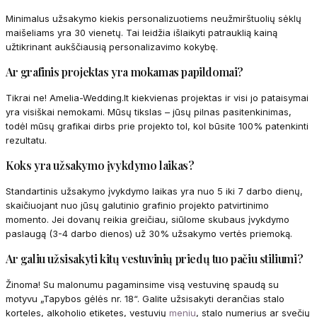
Minimalus užsakymo kiekis personalizuotiems neužmirštuolių sėklų
maišeliams yra 30 vienetų. Tai leidžia išlaikyti patrauklią kainą
užtikrinant aukščiausią personalizavimo kokybę.
Ar grafinis projektas yra mokamas papildomai?
Tikrai ne! Amelia-Wedding.lt kiekvienas projektas ir visi jo pataisymai
yra visiškai nemokami. Mūsų tikslas – jūsų pilnas pasitenkinimas,
todėl mūsų grafikai dirbs prie projekto tol, kol būsite 100% patenkinti
rezultatu.
Koks yra užsakymo įvykdymo laikas?
Standartinis užsakymo įvykdymo laikas yra nuo 5 iki 7 darbo dienų,
skaičiuojant nuo jūsų galutinio grafinio projekto patvirtinimo
momento. Jei dovanų reikia greičiau, siūlome skubaus įvykdymo
paslaugą (3-4 darbo dienos) už 30% užsakymo vertės priemoką.
Ar galiu užsisakyti kitų vestuvinių priedų tuo pačiu stiliumi?
Žinoma! Su malonumu pagaminsime visą vestuvinę spaudą su
motyvu „Tapybos gėlės nr. 18“. Galite užsisakyti derančias stalo
korteles, alkoholio etiketes, vestuvių
meniu
, stalo numerius ar svečių