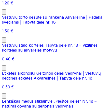
1.20
€
Vestuvių torto dėžutė su rankena Akvarelinė | Padėka
svečiams | Tapyta gėlė nr. 18
1.50
€
Vestuvių stalo kortelės Tapyta gėlė nr. 18 – Vizitinės
kortelės su akvarelės motyvu
0.40
€
Etiketės alkoholiui Geltonos gėlės Vėdrynai | Vestuvių
degtinės etiketės Akvarelinės | Tapyta gėlė nr. 18
0.50
€
Lenkiškas medus stiklainyje „Pieštos gėlės“ Nr. 18 –
natūrali dovana su geltonais vėdrynais