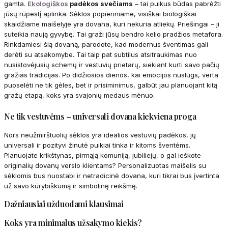
gamta.
Ekologiškos
padėkos svečiams
– tai puikus būdas pabrėžti
jūsų rūpestį aplinka. Sėklos popieriniame, visiškai biologiškai
skaidžiame maišelyje yra dovana, kuri nekuria atliekų. Priešingai – ji
suteikia naują gyvybę. Tai graži jūsų bendro kelio pradžios metafora.
Rinkdamiesi šią dovaną, parodote, kad modernus šventimas gali
derėti su atsakomybe. Tai taip pat subtilus atsitraukimas nuo
nusistovėjusių schemų ir vestuvių prietarų, siekiant kurti savo pačių
gražias tradicijas. Po didžiosios dienos, kai emocijos nuslūgs, verta
puoselėti ne tik gėles, bet ir prisiminimus, galbūt jau planuojant kitą
gražų etapą, koks yra svajonių medaus mėnuo.
Ne tik vestuvėms – universali dovana kiekviena proga
Nors neužmirštuolių sėklos yra idealios vestuvių padėkos, jų
universali ir pozityvi žinutė puikiai tinka ir kitoms šventėms.
Planuojate krikštynas, pirmąją komuniją, jubiliejų, o gal ieškote
originalių dovanų verslo klientams? Personalizuotas maišelis su
sėklomis bus nuostabi ir netradicinė dovana, kuri tikrai bus įvertinta
už savo kūrybiškumą ir simbolinę reikšmę.
Dažniausiai užduodami klausimai
Koks yra minimalus užsakymo kiekis?