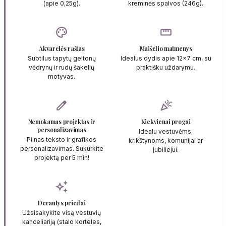
(apie 0,25g).
kreminės spalvos (246g).
palette
straighten
Akvarelės raštas
Maišelio matmenys
Subtilus tapytų geltonų
Idealus dydis apie 12x7 cm, su
vėdrynų ir rudų šakelių
praktišku uždarymu.
motyvas.
edit
celebration
Nemokamas projektas ir
Kiekvienai progai
personalizavimas
Idealu vestuvėms,
Pilnas teksto ir grafikos
krikštynoms, komunijai ar
personalizavimas. Sukurkite
jubiliejui.
projektą per 5 min!
auto_awesome
Derantys priedai
Užsisakykite visą vestuvių
kanceliariją (stalo korteles,