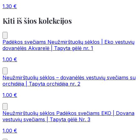
1.30
€
Kiti iš šios kolekcijos
Padėkos svečiams Neužmirštuolių sėklos | Eko vestuvių
dovanėlės Akvarelė | Tapyta gėlė nr. 1
1.00
€
Neužmirštuolių sėklos – dovanėlės vestuvių svečiams su
orchidėja | Tapyta orchidėja nr. 2
1.00
€
Neužmirštuolių sėklos Padėkos svečiams EKO | Dovana
vestuvių svečiams | Tapyta gėlė Nr. 3
1.00
€