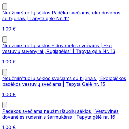
Neužmirštuolių sėklos Padėka svečiams, eko dovanos
su bijūnais | Tapyta gėlė Nr. 12
1.00
€
Neužmirštuolių sėklos – dovanėlės svečiams | Eko
vestuvių suvenyrai „Rugiagėlės“ | Tapyta gėlė Nr. 13
1.00
€
Neužmirštuolių sėklos svečiams su bijūnais | Ekologiškos
padėkos vestuvių svečiams | Tapyta Gėlė nr. 15
1.00
€
Padėkos svečiams neužmirštuolių sėklos | Vestuvinės
dovanėlės rudeninis šermukšnis | Tapyta gėlė nr. 16
1.00
€