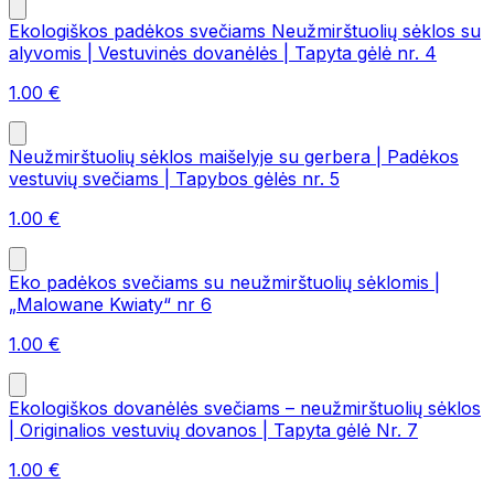
Ekologiškos padėkos svečiams Neužmirštuolių sėklos su
alyvomis | Vestuvinės dovanėlės | Tapyta gėlė nr. 4
1.00
€
Neužmirštuolių sėklos maišelyje su gerbera | Padėkos
vestuvių svečiams | Tapybos gėlės nr. 5
1.00
€
Eko padėkos svečiams su neužmirštuolių sėklomis |
„Malowane Kwiaty“ nr 6
1.00
€
Ekologiškos dovanėlės svečiams – neužmirštuolių sėklos
| Originalios vestuvių dovanos | Tapyta gėlė Nr. 7
1.00
€