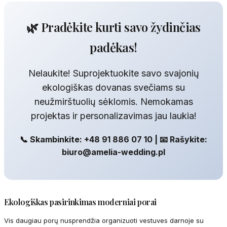
🌿 Pradėkite kurti savo žydinčias
padėkas!
Nelaukite! Suprojektuokite savo svajonių
ekologiškas dovanas svečiams su
neužmirštuolių sėklomis. Nemokamas
projektas ir personalizavimas jau laukia!
📞 Skambinkite: +48 91 886 07 10 | 📧 Rašykite:
biuro@amelia-wedding.pl
Ekologiškas pasirinkimas moderniai porai
Vis daugiau porų nusprendžia organizuoti vestuves darnoje su