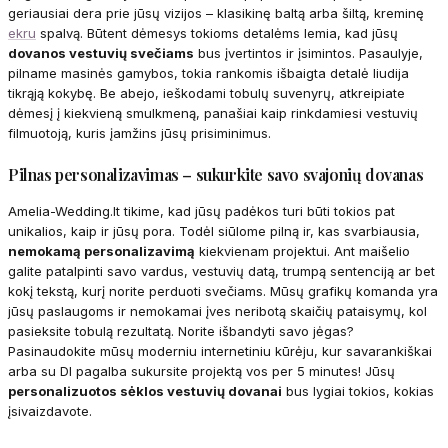
geriausiai dera prie jūsų vizijos – klasikinę baltą arba šiltą, kreminę
ekru
spalvą. Būtent dėmesys tokioms detalėms lemia, kad jūsų
dovanos vestuvių svečiams
bus įvertintos ir įsimintos. Pasaulyje,
pilname masinės gamybos, tokia rankomis išbaigta detalė liudija
tikrąją kokybę. Be abejo, ieškodami tobulų suvenyrų, atkreipiate
dėmesį į kiekvieną smulkmeną, panašiai kaip rinkdamiesi vestuvių
filmuotoją, kuris įamžins jūsų prisiminimus.
Pilnas personalizavimas – sukurkite savo svajonių dovanas
Amelia-Wedding.lt tikime, kad jūsų padėkos turi būti tokios pat
unikalios, kaip ir jūsų pora. Todėl siūlome pilną ir, kas svarbiausia,
nemokamą personalizavimą
kiekvienam projektui. Ant maišelio
galite patalpinti savo vardus, vestuvių datą, trumpą sentenciją ar bet
kokį tekstą, kurį norite perduoti svečiams. Mūsų grafikų komanda yra
jūsų paslaugoms ir nemokamai įves neribotą skaičių pataisymų, kol
pasieksite tobulą rezultatą. Norite išbandyti savo jėgas?
Pasinaudokite mūsų moderniu internetiniu kūrėju, kur savarankiškai
arba su DI pagalba sukursite projektą vos per 5 minutes! Jūsų
personalizuotos sėklos vestuvių dovanai
bus lygiai tokios, kokias
įsivaizdavote.