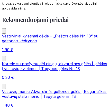
knygą, sukurdami vientisą ir elegantišką savo šventės vizualinį
apipavidalinimą.
Rekomenduojami priedai
Vestuviniai kvietimai dėkle – „Pieštos gėlės Nr. 18“ su
geltonais vėdrynais
1.90
€
Kortelė su prašymu dėl pinigų, akvarelinės gėlės | Įdėklas
į vestuvių kvietimus | Tapybos gėlės Nr. 18
0.20
€
Vestuvių meniu Akvarelinės geltonos gėlės | Elegantiškas
vestuvių stalo meniu | Tapyta gėlė nr. 18
1.40
€