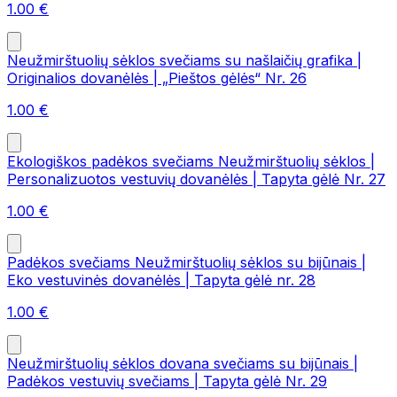
1.00
€
Neužmirštuolių sėklos svečiams su našlaičių grafika |
Originalios dovanėlės | „Pieštos gėlės“ Nr. 26
1.00
€
Ekologiškos padėkos svečiams Neužmirštuolių sėklos |
Personalizuotos vestuvių dovanėlės | Tapyta gėlė Nr. 27
1.00
€
Padėkos svečiams Neužmirštuolių sėklos su bijūnais |
Eko vestuvinės dovanėlės | Tapyta gėlė nr. 28
1.00
€
Neužmirštuolių sėklos dovana svečiams su bijūnais |
Padėkos vestuvių svečiams | Tapyta gėlė Nr. 29