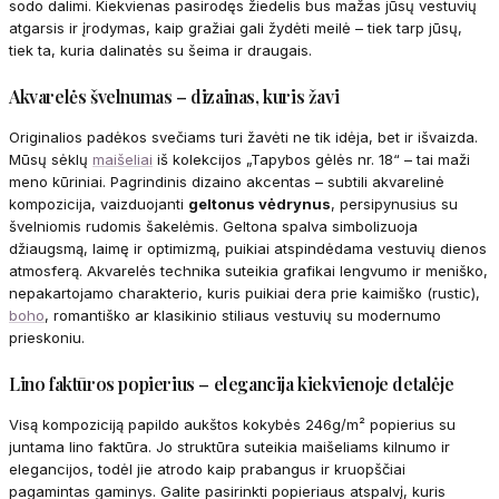
sodo dalimi. Kiekvienas pasirodęs žiedelis bus mažas jūsų vestuvių
atgarsis ir įrodymas, kaip gražiai gali žydėti meilė – tiek tarp jūsų,
tiek ta, kuria dalinatės su šeima ir draugais.
Akvarelės švelnumas – dizainas, kuris žavi
Originalios padėkos svečiams turi žavėti ne tik idėja, bet ir išvaizda.
Mūsų sėklų
maišeliai
iš kolekcijos „Tapybos gėlės nr. 18“ – tai maži
meno kūriniai. Pagrindinis dizaino akcentas – subtili akvarelinė
kompozicija, vaizduojanti
geltonus vėdrynus
, persipynusius su
švelniomis rudomis šakelėmis. Geltona spalva simbolizuoja
džiaugsmą, laimę ir optimizmą, puikiai atspindėdama vestuvių dienos
atmosferą. Akvarelės technika suteikia grafikai lengvumo ir meniško,
nepakartojamo charakterio, kuris puikiai dera prie kaimiško (rustic),
boho
, romantiško ar klasikinio stiliaus vestuvių su modernumo
prieskoniu.
Lino faktūros popierius – elegancija kiekvienoje detalėje
Visą kompoziciją papildo aukštos kokybės 246g/m² popierius su
juntama lino faktūra. Jo struktūra suteikia maišeliams kilnumo ir
elegancijos, todėl jie atrodo kaip prabangus ir kruopščiai
pagamintas gaminys. Galite pasirinkti popieriaus atspalvį, kuris