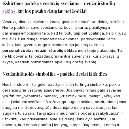
Išskirtinės padėkos vestuvių svečiams – neužmirštuolių
sėklos
, kurios pasako daugiau nei žodžiai
Vestuvių dieną kiekvienas žodis, gestas ir detalė turi didelę reikšmę.
Norite padėkoti savo svečiams už buvimą kartu, palaikymą ir
dalinimąsi emocijomis taip, kad tai būtų taip pat ypatinga, kaip ir jūsų
meilė? Užuot rinkęsi standartines dovanas, padovanokite jiems
kažką, kas gyvena, auga ir simbolizuoja jausmų tvarumą –
personalizuotas neužmirštuolių sėklas
meniškoje pakuotėje. Tai
ne tik dovana, tai pažadas prisiminti ir suvenyras, kuris pražys jų
akyse, kasdien primindamas apie jūsų gražią šventę.
Neužmirštuolės simbolika – padėka tiesiai iš širdies
Neužmirštuolė – tai gėlė, pasižyminti itin turtinga simbolika, puikiai
derančia prie vestuvių atmosferos. Jos pavadinimas pats savaime
yra žinutė: „Nepamiršk manęs“, „Prisimink mūsų meilę“, „Ačiū, kad
esi“. Įteikdami svečiams šio žavingo augalo sėklas, perduodate jiems
daugiau nei tik dovaną. Jūs dovanojate dalelę savo istorijos, kuri
augs kartu su jais. Tai gražus ir jaudinantis būdas pasakyti „ačiū“ ir
užtikrinti, kad prisiminimai apie šią dieną išliks gyvi amžinai. Tai
dovana, kuri nebus padėta į lentyną, o taps jūsų artimųjų namų ir