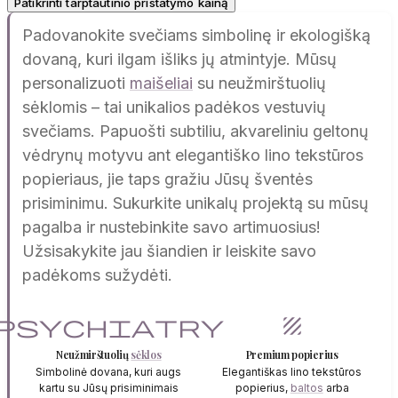
Patikrinti tarptautinio pristatymo kainą
Padovanokite svečiams simbolinę ir ekologišką
dovaną, kuri ilgam išliks jų atmintyje. Mūsų
personalizuoti
maišeliai
su neužmirštuolių
sėklomis – tai unikalios padėkos vestuvių
svečiams. Papuošti subtiliu, akvareliniu geltonų
vėdrynų motyvu ant elegantiško lino tekstūros
popieriaus, jie taps gražiu Jūsų šventės
prisiminimu. Sukurkite unikalų projektą su mūsų
pagalba ir nustebinkite savo artimuosius!
Užsisakykite jau šiandien ir leiskite savo
padėkoms sužydėti.
psychiatry
texture
Neužmirštuolių
sėklos
Premium popierius
Simbolinė dovana, kuri augs
Elegantiškas lino tekstūros
kartu su Jūsų prisiminimais
popierius,
baltos
arba