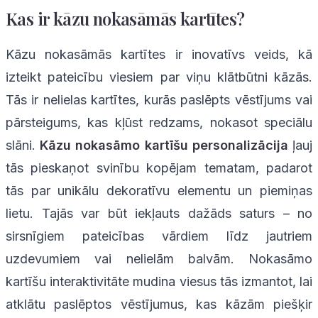
Kas ir kāzu nokasāmās kartītes?
Kāzu nokasāmās kartītes ir inovatīvs veids, kā
izteikt pateicību viesiem par viņu klātbūtni kāzās.
Tās ir nelielas kartītes, kurās paslēpts vēstījums vai
pārsteigums, kas kļūst redzams, nokasot speciālu
slāni.
Kāzu nokasāmo kartīšu personalizācija
ļauj
tās pieskaņot svinību kopējam tematam, padarot
tās par unikālu dekoratīvu elementu un piemiņas
lietu. Tajās var būt iekļauts dažāds saturs – no
sirsnīgiem pateicības vārdiem līdz jautriem
uzdevumiem vai nelielām balvām. Nokasāmo
kartīšu interaktivitāte mudina viesus tās izmantot, lai
atklātu paslēptos vēstījumus, kas kāzām piešķir