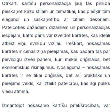
Otrkārt, kartīšu personalizācija ļauj tās pilnībā
pieskaņot kāzu stilam un tematikai, kas piešķir tām
eleganci un saskaņotību ar citiem dekoriem.
Pateicoties dažādiem dizainiem un personalizācijas
iespējām, katrs pāris var izveidot kartītes, kas ideāli
atbilst viņu svinību vīzijai. Treškārt, nokasāmās
kartītes ir cenas ziņā pieejamas, kas padara tās par
pievilcīgu izvēli pāriem, kuri meklē oriģinālus, bet
ekonomiskus risinājumus. Noslēgumā – nokasāmās
kartītes ir ne tikai oriģināls, bet arī praktisks un
pieejams veids, kā izteikt pateicību, kas ilgi paliks
viesu atmiņā.
Izmantojot nokasāmo kartīšu priekšrocības, var