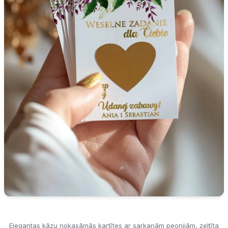
Elegantas kāzu nokasāmās kartītes ar sarkanām peonijām, zeltīta