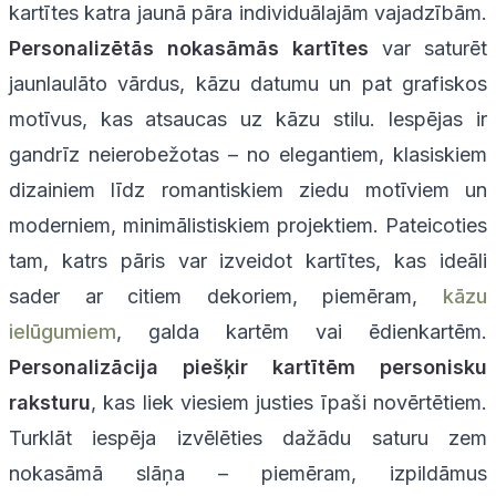
kartītes katra jaunā pāra individuālajām vajadzībām.
Personalizētās nokasāmās kartītes
var saturēt
jaunlaulāto vārdus, kāzu datumu un pat grafiskos
motīvus, kas atsaucas uz kāzu stilu. Iespējas ir
gandrīz neierobežotas – no elegantiem, klasiskiem
dizainiem līdz romantiskiem ziedu motīviem un
moderniem, minimālistiskiem projektiem. Pateicoties
tam, katrs pāris var izveidot kartītes, kas ideāli
sader ar citiem dekoriem, piemēram,
kāzu
ielūgumiem
, galda kartēm vai ēdienkartēm.
Personalizācija piešķir kartītēm personisku
raksturu
, kas liek viesiem justies īpaši novērtētiem.
Turklāt iespēja izvēlēties dažādu saturu zem
nokasāmā slāņa – piemēram, izpildāmus