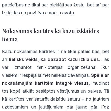
pateicības ne tikai par pieklājības žestu, bet arī par
izklaides un pozitīvu emociju avotu.
Nokasāmās kartītes kā kāzu izklaides
forma
Kāzu nokasāmās kartītes ir ne tikai pateicības, bet
arī
lielisks veids, kā dažādot kāzu izklaides
. Tās
var izmantot mini-loterijas organizēšanai, kur
viesiem ir iespēja laimēt nelielas dāvaniņas.
Spēle ar
nokasāmajām kartītēm integrē viesus
, mudinot
tos kopā atklāt paslēptos vēstījumus un balvas. Tā
kā kartītes var saturēt dažādu saturu – no jautriem
uzdevumiem un jautājumiem par jauno pāri līdz