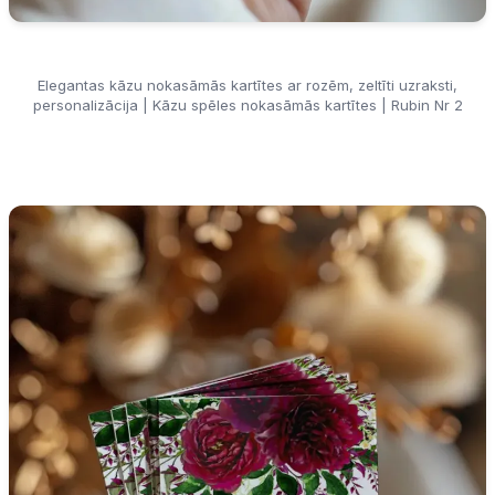
Elegantas kāzu nokasāmās kartītes ar rozēm, zeltīti uzraksti,
personalizācija | Kāzu spēles nokasāmās kartītes | Rubin Nr 2