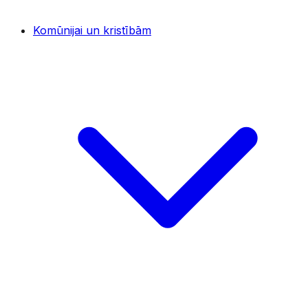
Komūnijai un kristībām