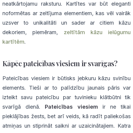
neatkārtojamu raksturu. Kartītes var būt eleganti
noformētas ar zeltījuma elementiem, kas vēl vairāk
uzsver to unikalitāti un sader ar citiem kāzu
dekoriem, piemēram,
zeltītām kāzu ielūgumu
kartītēm
.
Kāpēc pateicības viesiem ir svarīgas?
Pateicības viesiem ir būtisks jebkuru kāzu svinību
elements. Tieši ar to palīdzību jaunais pāris var
izteikt savu pateicību par tuvinieku klātbūtni tik
svarīgā dienā.
Pateicības viesiem
ir ne tikai
pieklājības žests, bet arī veids, kā radīt paliekošas
atmiņas un stiprināt saikni ar uzaicinātajiem. Katra