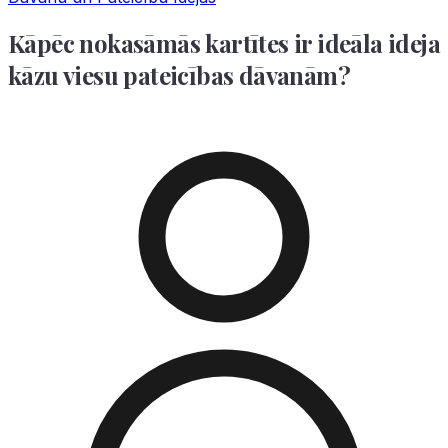
Kāpēc nokasāmās kartītes ir ideāla ideja
kāzu viesu pateicības dāvanām?