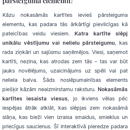
pārsteiguma elementu?
Kāzu nokasāmās kartītes ievieš pārsteiguma
elementu, kas padara tās ārkārtīgi pievilcīgas kā
pateicības veidu viesiem.
Katra kartīte slēpj
unikālu vēstījumu vai nelielu pārsteigumu
, kas
rada ziņkāri un sajūsmu saņēmējos. Viesi, saņemot
kartīti, nezina, kas atrodas zem tās – tas var būt
jauks novēlējums, uzaicinājums uz spēli vai pat
neliela balva. Šāds noslēpumainības elements
piešķir kāzām neaizmirstamu raksturu.
Nokasāmās
kartītes iesaista viesus
, jo ikviens vēlas pēc
iespējas ātrāk atklāt, kas slēpjas zem nokasāmā
slāņa, kas bieži vien izraisa smaidus, smieklus un
priecīgus saucienus. Šī interaktīvā pieredze padara