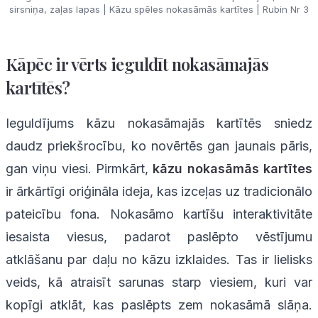
sirsniņa, zaļas lapas | Kāzu spēles nokasāmās kartītes | Rubin Nr 3
Kāpēc ir vērts ieguldīt nokasāmajās
kartītēs?
Ieguldījums kāzu nokasāmajās kartītēs sniedz
daudz priekšrocību, ko novērtēs gan jaunais pāris,
gan viņu viesi. Pirmkārt,
kāzu nokasāmās kartītes
ir ārkārtīgi oriģināla ideja, kas izceļas uz tradicionālo
pateicību fona. Nokasāmo kartīšu interaktivitāte
iesaista viesus, padarot paslēpto vēstījumu
atklāšanu par daļu no kāzu izklaides. Tas ir lielisks
veids, kā atraisīt sarunas starp viesiem, kuri var
kopīgi atklāt, kas paslēpts zem nokasāmā slāņa.