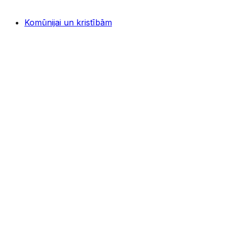
Komūnijai un kristībām