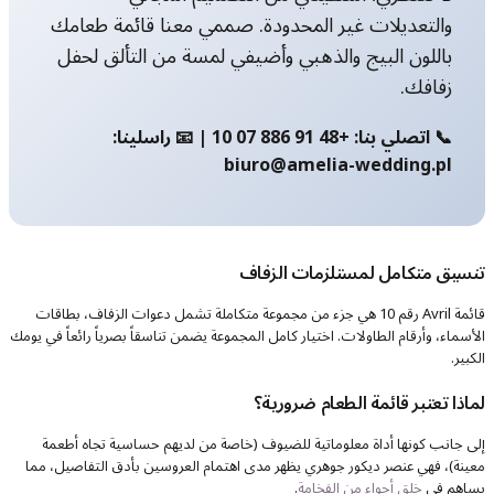
والتعديلات غير المحدودة. صممي معنا قائمة طعامك
باللون البيج والذهبي وأضيفي لمسة من التألق لحفل
زفافك.
📞 اتصلي بنا: +48 91 886 07 10 | 📧 راسلينا:
biuro@amelia-wedding.pl
تنسيق متكامل لمستلزمات الزفاف
قائمة Avril رقم 10 هي جزء من مجموعة متكاملة تشمل دعوات الزفاف، بطاقات
الأسماء، وأرقام الطاولات. اختيار كامل المجموعة يضمن تناسقاً بصرياً رائعاً في يومك
الكبير.
لماذا تعتبر قائمة الطعام ضرورية؟
إلى جانب كونها أداة معلوماتية للضيوف (خاصة من لديهم حساسية تجاه أطعمة
معينة)، فهي عنصر ديكور جوهري يظهر مدى اهتمام العروسين بأدق التفاصيل، مما
يساهم في
خلق أجواء من الفخامة
.