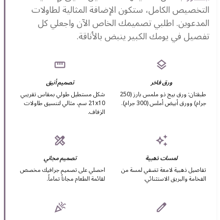
التخصيص الكامل، ستكون الإضافة المثالية لطاولات
المدعوين. اطلبي تصميمك الخاص الآن واجعلي كل
تفصيل في يومك الكبير ينبض بالأناقة.
straighten
layers
ورق فاخر
تصميم أنيق
طبقتان: ورق بيج ذو ملمس بارز (250
شكل مستطيل طولي بمقاس تقريبي
جرام) وورق أبيض أملس (300 جرام).
21x10 سم، مثالي لتنسيق طاولات
الزفاف.
design_services
auto_awesome
لمسات ذهبية
تصميم مجاني
تفاصيل ذهبية لامعة تضفي لمسة من
احصلي على تصميم جرافيك مخصص
الفخامة والبريق الاستثنائي.
لقائمة الطعام مجاناً تماماً.
celebration
edit