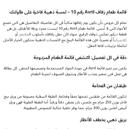
قائمة طعام زفاف Avril رقم 10 – لمسة ذهبية فاخرة على طاولتك
تحلم كل عروس بأن يكون يوم زفافها مثالياً في كل تفاصيله. التفاصيل هي التي تصنع
الأجواء التي لا تُنسى. قائمة طعام Avril رقم 10 ليست مجرد ورقة للأطباق، بل هي
قطعة ديكور تعكس ذوقك الرفيع. سواء كان حفل زفافك بأسلوب ال
جلامور
أو
كلاسيكي
اً أو عصرياً، فإن هذه القائمة البيج مع اللمسات الذهبية ستكون الخيار الأمثل
لتكملة ترتيبات قاعة الحفل.
دقة في كل تفصيل: اكتشفي قائمة الطعام المزدوجة
يكمن سر تميز قائمة Avril في جودة المواد المستخدمة وتصميمها المتقن. كل بطاقة
هي عمل فني صغير يجذب الأنظار ويشوق الضيوف لتجربة الطعام.
طبقتان من الفخامة
تتكون القائمة من طبقتين تمنحها عمقاً وفخامة. الطبقة السفلية مصنوعة من ورق بيج
فاخر بوزن 250 جرام مع ملمس بارز يضفي دفئاً ورقياً. أما الطبقة العلوية فهي ورق
أبيض أملس بوزن 300 جرام، مما يوفر خلفية مثالية للنصوص المطبوعة.
بريق ذهبي يخطف الأنظار