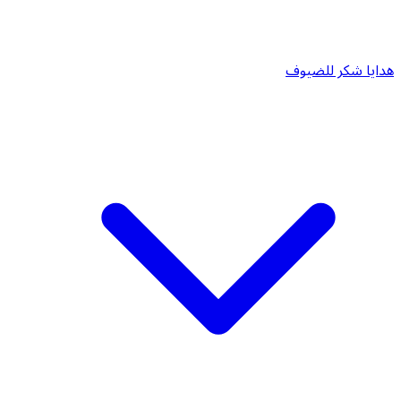
هدايا شكر للضيوف