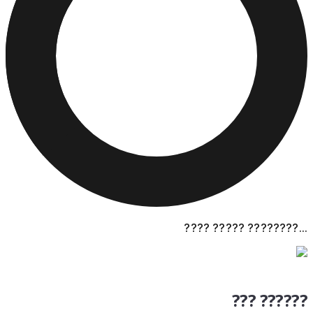
???? ????? ????????...
??? ??????