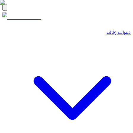
دعوات زفاف