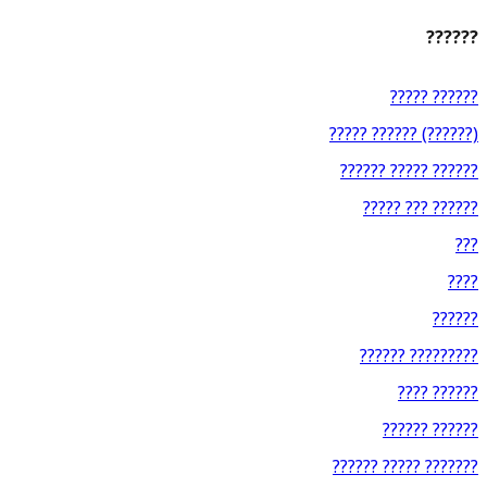
??????
????? ??????
????? ?????? (??????)
?????? ????? ??????
????? ??? ??????
???
????
??????
?????? ?????????
???? ??????
?????? ??????
?????? ????? ???????