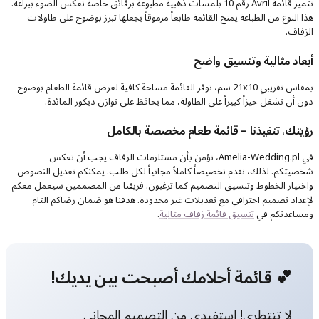
تتميز قائمة Avril رقم 10 بلمسات ذهبية مطبوعة برقائق خاصة تعكس الضوء ببراعة.
هذا النوع من الطباعة يمنح القائمة طابعاً مرموقاً يجعلها تبرز بوضوح على طاولات
الزفاف.
أبعاد مثالية وتنسيق واضح
بمقاس تقريبي 21x10 سم، توفر القائمة مساحة كافية لعرض قائمة الطعام بوضوح
دون أن تشغل حيزاً كبيراً على الطاولة، مما يحافظ على توازن ديكور المائدة.
رؤيتك، تنفيذنا – قائمة طعام مخصصة بالكامل
في Amelia-Wedding.pl، نؤمن بأن مستلزمات الزفاف يجب أن تعكس
شخصيتكم. لذلك، نقدم تخصيصاً كاملاً مجانياً لكل طلب. يمكنكم تعديل النصوص
واختيار الخطوط وتنسيق التصميم كما ترغبون. فريقنا من المصممين سيعمل معكم
لإعداد تصميم احترافي مع تعديلات غير محدودة. هدفنا هو ضمان رضاكم التام
ومساعدتكم في
تنسيق قائمة زفاف مثالية
.
💕 قائمة أحلامك أصبحت بين يديك!
لا تنتظري! استفيدي من التصميم المجاني