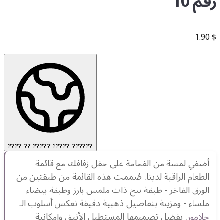
رقم 10
1.90
$
???? ?? ????? ????? ??????
أضفي لمسة من الفخامة على حفل زفافك مع قائمة
الطعام الراقية لدينا. صُممت هذه القائمة من طبقتين من
الورق الفاخر - طبقة بيج ذات ملمس بارز وطبقة بيضاء
ملساء - ومزينة بتفاصيل ذهبية دقيقة تعكس أسلوب الـ
جلامور
. بفضل تصميمها المستطيل الأنيق وإمكانية