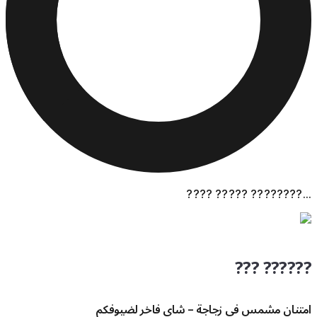
???? ????? ????????...
??? ??????
امتنان مشمس في زجاجة – شاي فاخر لضيوفكم