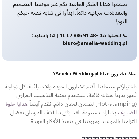
صمموا هدايا الشكر الخاصة بكم عبر موقعنا. التصميم
والتعديلات مجانية دائماً. ابدأوا في كتابة قصة حبكم
اليوم!
📞 اتصلوا بنا: +48 91 886 07 10 | 📧 راسلونا:
biuro@amelia-wedding.pl
لماذا تختارون هدايا Amelia-Wedding.pl؟
باختياركم منتجاتنا، أنتم تختارون الجودة والاحترافية. كل زجاجة
تُجهز يدوياً بعناية فائقة. نستخدم تقنية التذهيب الحراري
(Hot-stamping) لضمان لمعان دائم. نقدم أيضاً
هدايا حلوة
للضيوف
بخيارات متنوعة. لقد وثق بنا آلاف العرسان بفضل
التزامنا بالمواعيد ومرونتنا في تنفيذ الأفكار الفريدة.