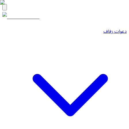
دعوات زفاف