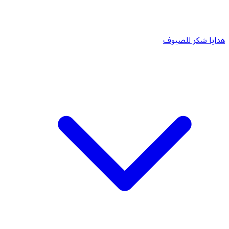
هدايا شكر للضيوف