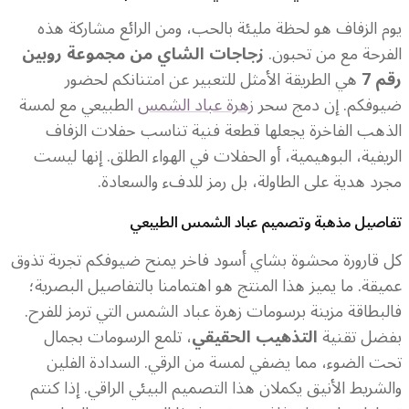
يوم الزفاف هو لحظة مليئة بالحب، ومن الرائع مشاركة هذه
الفرحة مع من تحبون.
زجاجات الشاي من مجموعة روبين
رقم 7
هي الطريقة الأمثل للتعبير عن امتنانكم لحضور
ضيوفكم. إن دمج سحر
زهرة عباد الشمس
الطبيعي مع لمسة
الذهب الفاخرة يجعلها قطعة فنية تناسب حفلات الزفاف
الريفية، البوهيمية، أو الحفلات في الهواء الطلق. إنها ليست
مجرد هدية على الطاولة، بل رمز للدفء والسعادة.
تفاصيل مذهبة وتصميم عباد الشمس الطبيعي
كل قارورة محشوة بشاي أسود فاخر يمنح ضيوفكم تجربة تذوق
عميقة. ما يميز هذا المنتج هو اهتمامنا بالتفاصيل البصرية؛
فالبطاقة مزينة برسومات زهرة عباد الشمس التي ترمز للفرح.
بفضل تقنية
التذهيب الحقيقي
، تلمع الرسومات بجمال
تحت الضوء، مما يضفي لمسة من الرقي. السدادة الفلين
والشريط الأنيق يكملان هذا التصميم البيئي الراقي. إذا كنتم