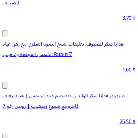
للضيوف
3.70
$
هدايا شكر للضيوف: تعليقات شمع الصويا العطري مع زهور عباد
الشمس المجففة وتذهيب Rubin 7
1.60
$
صندوق هدايا شكر للوالدين بتصميم عباد الشمس | هدايا زفاف
فاخرة مع شموع وتذهيب | روبين رقم 7
25.50
$