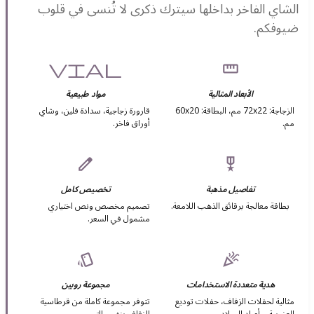
الشاي الفاخر بداخلها سيترك ذكرى لا تُنسى في قلوب
ضيوفكم.
vial
straighten
الأبعاد المثالية
مواد طبيعية
الزجاجة: 72x22 مم، البطاقة: 60x20
قارورة زجاجية، سدادة فلين، وشاي
مم.
أوراق فاخر.
edit
military_tech
تفاصيل مذهبة
تخصيص كامل
بطاقة معالجة برقائق الذهب اللامعة.
تصميم مخصص ونص اختياري
مشمول في السعر.
style
celebration
هدية متعددة الاستخدامات
مجموعة روبين
مثالية لحفلات الزفاف، حفلات توديع
تتوفر مجموعة كاملة من قرطاسية