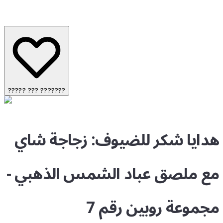
????? ??? ???????
هدايا شكر للضيوف: زجاجة شاي
مع ملصق عباد الشمس الذهبي -
مجموعة روبين رقم 7