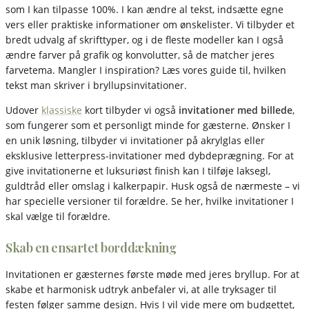
som I kan tilpasse 100%. I kan ændre al tekst, indsætte egne
vers eller praktiske informationer om ønskelister. Vi tilbyder et
bredt udvalg af skrifttyper, og i de fleste modeller kan I også
ændre farver på grafik og konvolutter, så de matcher jeres
farvetema. Mangler I inspiration? Læs vores guide til, hvilken
tekst man skriver i bryllupsinvitationer.
Udover
klassiske
kort tilbyder vi også
invitationer med billede
,
som fungerer som et personligt minde for gæsterne. Ønsker I
en unik løsning, tilbyder vi invitationer på akrylglas eller
eksklusive letterpress-invitationer med dybdeprægning. For at
give invitationerne et luksuriøst finish kan I tilføje laksegl,
guldtråd eller omslag i kalkerpapir. Husk også de nærmeste – vi
har specielle versioner til forældre. Se her, hvilke invitationer I
skal vælge til forældre.
Skab en ensartet borddækning
Invitationen er gæsternes første møde med jeres bryllup. For at
skabe et harmonisk udtryk anbefaler vi, at alle tryksager til
festen følger samme design. Hvis I vil vide mere om budgettet,