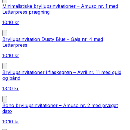
Minimalistiske bryllupsinvitationer – Amuso nr. 1 med
Letterpress prægning
10.10
kr
Bryllupsinvitation Dusty Blue – Gaja nr. 4 med
Letterpress
10.10
kr
Bryllupsinvitationer i flaskegrøn – Avril nr. 11 med guld
og bånd
13.10
kr
Boho bryllupsinvitationer – Amuso nr. 2 med præget
dato
10.10
kr