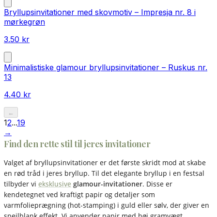
Bryllupsinvitationer med skovmotiv – Impresja nr. 8 i
mørkegrøn
3.50
kr
Minimalistiske glamour bryllupsinvitationer – Ruskus nr.
13
4.40
kr
←
1
2
...
19
→
Find den rette stil til jeres invitationer
Valget af bryllupsinvitationer er det første skridt mod at skabe
en rød tråd i jeres bryllup. Til det elegante bryllup i en festsal
tilbyder vi
eksklusive
glamour-invitationer
. Disse er
kendetegnet ved kraftigt papir og detaljer som
varmfolieprægning (hot-stamping) i guld eller sølv, der giver en
spejlblank effekt. Vi anvender papir med høj gramvægt,