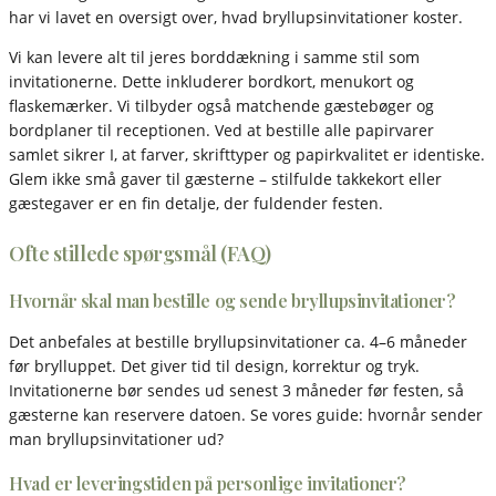
har vi lavet en oversigt over, hvad bryllupsinvitationer koster.
Vi kan levere alt til jeres borddækning i samme stil som
invitationerne. Dette inkluderer bordkort, menukort og
flaskemærker. Vi tilbyder også matchende gæstebøger og
bordplaner til receptionen. Ved at bestille alle papirvarer
samlet sikrer I, at farver, skrifttyper og papirkvalitet er identiske.
Glem ikke små gaver til gæsterne – stilfulde takkekort eller
gæstegaver er en fin detalje, der fuldender festen.
Ofte stillede spørgsmål (FAQ)
Hvornår skal man bestille og sende bryllupsinvitationer?
Det anbefales at bestille bryllupsinvitationer ca. 4–6 måneder
før brylluppet. Det giver tid til design, korrektur og tryk.
Invitationerne bør sendes ud senest 3 måneder før festen, så
gæsterne kan reservere datoen. Se vores guide: hvornår sender
man bryllupsinvitationer ud?
Hvad er leveringstiden på personlige invitationer?