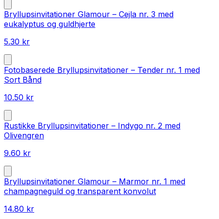
Bryllupsinvitationer Glamour – Cejla nr. 3 med
eukalyptus og guldhjerte
5.30
kr
Fotobaserede Bryllupsinvitationer – Tender nr. 1 med
Sort Bånd
10.50
kr
Rustikke Bryllupsinvitationer – Indygo nr. 2 med
Olivengren
9.60
kr
Bryllupsinvitationer Glamour – Marmor nr. 1 med
champagneguld og transparent konvolut
14.80
kr