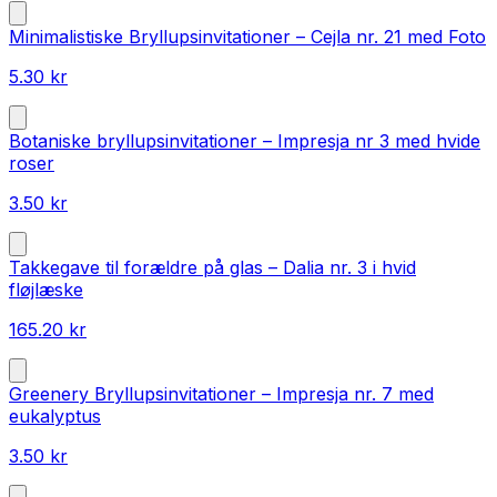
Minimalistiske Bryllupsinvitationer – Cejla nr. 21 med Foto
5.30
kr
Botaniske bryllupsinvitationer – Impresja nr 3 med hvide
roser
3.50
kr
Takkegave til forældre på glas – Dalia nr. 3 i hvid
fløjlæske
165.20
kr
Greenery Bryllupsinvitationer – Impresja nr. 7 med
eukalyptus
3.50
kr