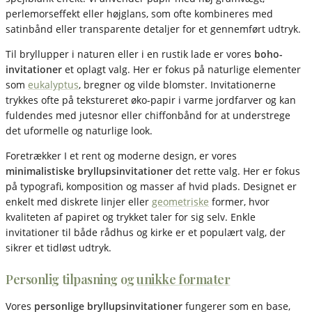
perlemorseffekt eller højglans, som ofte kombineres med
satinbånd eller transparente detaljer for et gennemført udtryk.
Til bryllupper i naturen eller i en rustik lade er vores
boho-
invitationer
et oplagt valg. Her er fokus på naturlige elementer
som
eukalyptus
, bregner og vilde blomster. Invitationerne
trykkes ofte på tekstureret øko-papir i varme jordfarver og kan
fuldendes med jutesnor eller chiffonbånd for at understrege
det uformelle og naturlige look.
Foretrækker I et rent og moderne design, er vores
minimalistiske bryllupsinvitationer
det rette valg. Her er fokus
på typografi, komposition og masser af hvid plads. Designet er
enkelt med diskrete linjer eller
geometriske
former, hvor
kvaliteten af papiret og trykket taler for sig selv. Enkle
invitationer til både rådhus og kirke er et populært valg, der
sikrer et tidløst udtryk.
Personlig tilpasning og
unikke formater
Vores
personlige bryllupsinvitationer
fungerer som en base,