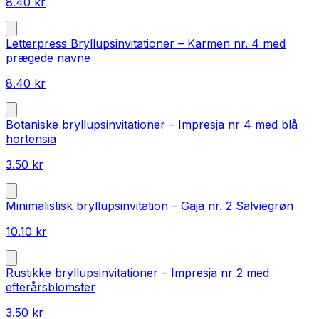
8.40
kr
Letterpress Bryllupsinvitationer – Karmen nr. 4 med
prægede navne
8.40
kr
Botaniske bryllupsinvitationer – Impresja nr 4 med blå
hortensia
3.50
kr
Minimalistisk bryllupsinvitation – Gaja nr. 2 Salviegrøn
10.10
kr
Rustikke bryllupsinvitationer – Impresja nr 2 med
efterårsblomster
3.50
kr