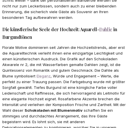
Schritt weiter – dank der personalisierten Banderole werden sie
nicht nur zum Leckerbissen, sondern auch zu einer bleibenden
Erinnerung, die sicherlich viele Gäste als Souvenir an Ihren
besonderen Tag aufbewahren werden.
Die künstlerische Seele der Hochzeit: Aquarell-
Dahlie
in
Burgundtönen
Florale Motive dominieren seit Jahren die Hochzeitstrends, aber erst
die Aquarelltechnik verleiht ihnen eine einzigartige Leichtigkeit und
einen künstlerischen Ausdruck. Die Grafik auf den Schokoladen
Akwarele nr 2, die mit Wasserfarben gemalte Dahlien zeigt, ist die
Quintessenz von Romantik und gutem Geschmack. Die Dahlie als
Blume symbolisiert
Eleganz
, Würde und Engagement – Werte, die
perfekt zu einer Trauung passen. Die Farbgebung wurde mit größter
Sorgfalt gewählt. Tiefes Burgund ist eine königliche Farbe voller
Leidenschaft und Raffinesse, die sich hervorragend als Leitmotiv für
eine elegante Hochzeit eignet. Rosafarbene Akzente brechen die
Intensität und verleihen der Komposition Frische und Zartheit. Mit der
Wahl dieser
Schokoladen mit Blumenmotiv
schaffen Sie ein
stimmiges und durchdachtes Arrangement, das Ihre Gäste
begeistern wird. Es lohnt sich, sie mit anderen
Dekorationselementen zu kombinieren, worüber Sie in unserem