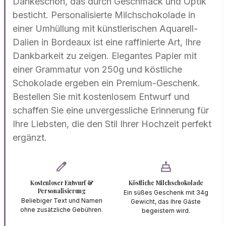
Dankeschön, das durch Geschmack und Optik
besticht. Personalisierte Milchschokolade in
einer Umhüllung mit künstlerischen Aquarell-
Dalien in Bordeaux ist eine raffinierte Art, Ihre
Dankbarkeit zu zeigen. Elegantes Papier mit
einer Grammatur von 250g und köstliche
Schokolade ergeben ein Premium-Geschenk.
Bestellen Sie mit kostenlosem Entwurf und
schaffen Sie eine unvergessliche Erinnerung für
Ihre Liebsten, die den Stil Ihrer Hochzeit perfekt
ergänzt.
edit
cake
Kostenloser Entwurf &
Köstliche Milchschokolade
Personalisierung
Ein süßes Geschenk mit 34g
Beliebiger Text und Namen
Gewicht, das Ihre Gäste
ohne zusätzliche Gebühren.
begeistern wird.