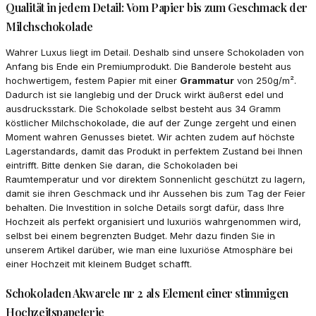
Qualität in jedem Detail: Vom Papier bis zum Geschmack der
Milchschokolade
Wahrer Luxus liegt im Detail. Deshalb sind unsere Schokoladen von
Anfang bis Ende ein Premiumprodukt. Die Banderole besteht aus
hochwertigem, festem Papier mit einer
Grammatur
von 250g/m².
Dadurch ist sie langlebig und der Druck wirkt äußerst edel und
ausdrucksstark. Die Schokolade selbst besteht aus 34 Gramm
köstlicher Milchschokolade, die auf der Zunge zergeht und einen
Moment wahren Genusses bietet. Wir achten zudem auf höchste
Lagerstandards, damit das Produkt in perfektem Zustand bei Ihnen
eintrifft. Bitte denken Sie daran, die Schokoladen bei
Raumtemperatur und vor direktem Sonnenlicht geschützt zu lagern,
damit sie ihren Geschmack und ihr Aussehen bis zum Tag der Feier
behalten. Die Investition in solche Details sorgt dafür, dass Ihre
Hochzeit als perfekt organisiert und luxuriös wahrgenommen wird,
selbst bei einem begrenzten Budget. Mehr dazu finden Sie in
unserem Artikel darüber, wie man eine luxuriöse Atmosphäre bei
einer Hochzeit mit kleinem Budget schafft.
Schokoladen Akwarele nr 2 als Element einer stimmigen
Hochzeitspapeterie