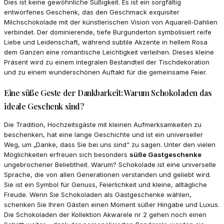
Dies ist keine gewöhnliche Süßigkeit. Es ist ein sorgfältig
entworfenes Geschenk, das den Geschmack exquisiter
Milchschokolade mit der künstlerischen Vision von Aquarell-Dahlien
verbindet. Der dominierende, tiefe Burgunderton symbolisiert reife
Liebe und Leidenschaft, während subtile Akzente in hellem Rosa
dem Ganzen eine romantische Leichtigkeit verleihen. Dieses kleine
Präsent wird zu einem integralen Bestandteil der Tischdekoration
und zu einem wunderschönen Auftakt für die gemeinsame Feier.
Eine süße Geste der Dankbarkeit: Warum Schokoladen das
ideale Geschenk sind?
Die Tradition, Hochzeitsgäste mit kleinen Aufmerksamkeiten zu
beschenken, hat eine lange Geschichte und ist ein universeller
Weg, um „Danke, dass Sie bei uns sind“ zu sagen. Unter den vielen
Möglichkeiten erfreuen sich besonders
süße Gastgeschenke
ungebrochener Beliebtheit. Warum? Schokolade ist eine universelle
Sprache, die von allen Generationen verstanden und geliebt wird.
Sie ist ein Symbol für Genuss, Feierlichkeit und kleine, alltägliche
Freude. Wenn Sie Schokoladen als Gastgeschenke wählen,
schenken Sie Ihren Gästen einen Moment süßer Hingabe und Luxus.
Die Schokoladen der Kollektion Akwarele nr 2 gehen noch einen