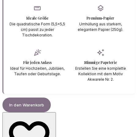
straighten
layers
Ideale Größe
Premium-Papier
Die quadratische Form (5,5x5,5
Umhüllung aus starkem,
cm) passt zu jeder
elegantem Papier (250g).
Tischdekoration.
celebration
auto_awesome
Für jeden Anlass
Stimmige Papeterie
Ideal für Hochzeiten, Jubiläen,
Erstellen Sie eine komplette
Taufen oder Geburtstage.
Kollektion mit dem Motiv
Akwarele Nr. 2.
In den Warenkorb