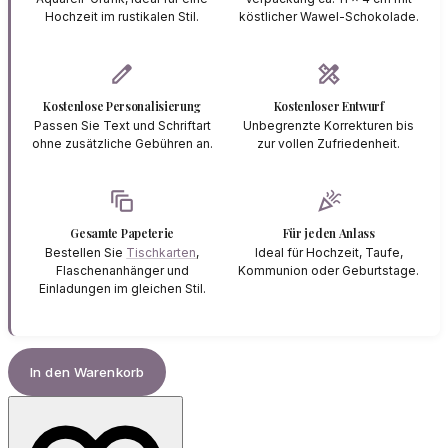
Hochzeit im rustikalen Stil.
köstlicher Wawel-Schokolade.
edit
design_services
Kostenlose Personalisierung
Kostenloser Entwurf
Passen Sie Text und Schriftart
Unbegrenzte Korrekturen bis
ohne zusätzliche Gebühren an.
zur vollen Zufriedenheit.
auto_awesome_motion
celebration
Gesamte Papeterie
Für jeden Anlass
Bestellen Sie
Tischkarten
,
Ideal für Hochzeit, Taufe,
Flaschenanhänger und
Kommunion oder Geburtstage.
Einladungen im gleichen Stil.
In den Warenkorb