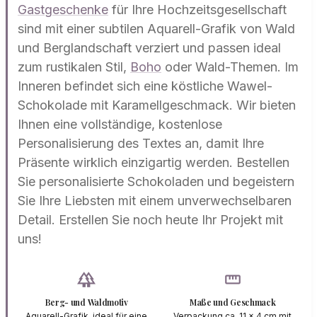
Gastgeschenke
für Ihre Hochzeitsgesellschaft
sind mit einer subtilen Aquarell-Grafik von Wald
und Berglandschaft verziert und passen ideal
zum rustikalen Stil,
Boho
oder Wald-Themen. Im
Inneren befindet sich eine köstliche Wawel-
Schokolade mit Karamellgeschmack. Wir bieten
Ihnen eine vollständige, kostenlose
Personalisierung des Textes an, damit Ihre
Präsente wirklich einzigartig werden. Bestellen
Sie personalisierte Schokoladen und begeistern
Sie Ihre Liebsten mit einem unverwechselbaren
Detail. Erstellen Sie noch heute Ihr Projekt mit
uns!
forest
straighten
Berg- und Waldmotiv
Maße und Geschmack
Aquarell-Grafik, ideal für eine
Verpackung ca. 11 x 4 cm mit