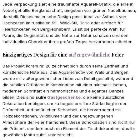
Jede Verpackung ziert eine traumhafte Aquarell-Grafik, die eine in
Nebel gehüllte Berglandschaft, umgeben von grünen Nadelbäumen,
darstellt. Dieses malerische Design passt ideal zur Ästhetik von
Hochzeiten im rustikalen Stil, Wald-Stil,
Boho
oder einfach für
Feierlichkeiten von Bergliebhabern. Es ist die perfekte Wahl für
Paare, die Originalität und die Nähe zur Natur schätzen und den
individuellen Charakter ihres großen Tages hervorheben möchten.
Einzigartiges Design für eine
außergewöhnliche
Feier
Das Projekt Korani Nr. 20 zeichnet sich durch seine Zartheit und
künstlerische Note aus. Das Aquarellmotiv von Wald und Bergen
wurde mit außergewöhnlicher Liebe zum Detail gestaltet, während
die subtilen Grüntöne in Kombination mit einer minimalistischen,
modernen Schriftart ein harmonisches und elegantes Ganzes
bilden. Dies sind
süße
Gastgeschenke
, die keine zusätzliche
Dekoration benötigen, um zu begeistern. Ihre Stärke liegt in der
Einfachheit und natürlichen Schönheit, die hervorragend mit
Holzdekorationen, Wildblumen und der ungezwungenen
Atmosphäre der Feier harmoniert. Diese Schokoladen sind nicht nur
ein Präsent, sondern auch ein Element der Tischdekoration, das Ihr
gewähltes Motto subtil unterstreicht.