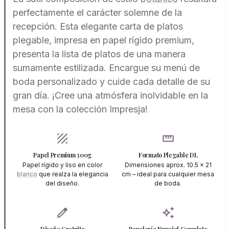
perfectamente el carácter solemne de la
recepción. Esta elegante carta de platos
plegable, impresa en papel rígido premium,
presenta la lista de platos de una manera
sumamente estilizada. Encargue su menú de
boda personalizado y cuide cada detalle de su
gran día. ¡Cree una atmósfera inolvidable en la
mesa con la colección Impresja!
texture
straighten
Papel Premium 300g
Formato Plegable DL
Papel rígido y liso en color
Dimensiones aprox. 10.5 x 21
blanco
que realza la elegancia
cm – ideal para cualquier mesa
del diseño.
de boda.
edit
auto_awesome