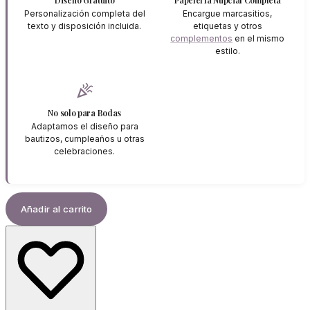
Diseño Gratuito
Papelería Nupcial Completa
Personalización completa del
Encargue marcasitios,
texto y disposición incluida.
etiquetas y otros
complementos
en el mismo
estilo.
celebration
No solo para Bodas
Adaptamos el diseño para
bautizos, cumpleaños u otras
celebraciones.
Añadir al carrito