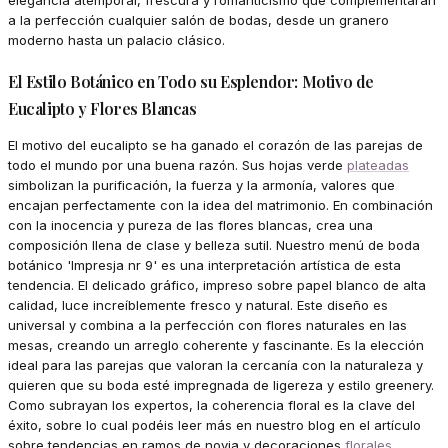
a la perfección cualquier salón de bodas, desde un granero
moderno hasta un palacio clásico.
El Estilo Botánico en Todo su Esplendor: Motivo de
Eucalipto y Flores Blancas
El motivo del eucalipto se ha ganado el corazón de las parejas de
todo el mundo por una buena razón. Sus hojas verde
plateadas
simbolizan la purificación, la fuerza y la armonía, valores que
encajan perfectamente con la idea del matrimonio. En combinación
con la inocencia y pureza de las flores blancas, crea una
composición llena de clase y belleza sutil. Nuestro menú de boda
botánico 'Impresja nr 9' es una interpretación artística de esta
tendencia. El delicado gráfico, impreso sobre papel blanco de alta
calidad, luce increíblemente fresco y natural. Este diseño es
universal y combina a la perfección con flores naturales en las
mesas, creando un arreglo coherente y fascinante. Es la elección
ideal para las parejas que valoran la cercanía con la naturaleza y
quieren que su boda esté impregnada de ligereza y estilo greenery.
Como subrayan los expertos, la coherencia floral es la clave del
éxito, sobre lo cual podéis leer más en nuestro blog en el artículo
sobre tendencias en ramos de novia y decoraciones
florales
.