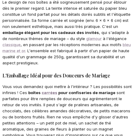
Le design de nos boîtes a été soigneusement pensé pour éblouir
dès le premier regard. La teinte intense et saturée du papier bleu
constitue un fond parfait pour les détails dorés subtils et l'étiquette
personnalisée. Sa forme carrée et soignée (env. 6 x 6 x 6 cm) est
non seulement esthétique, mais aussi très pratique. C'est un
emballage élégant pour les cadeaux des invités
, qui s'adapte à
de nombreux thèmes de mariage – du style
glamour
à l'élégance
classique
, en passant par les réceptions modernes aux motifs
bleu
marine et or
. L'ensemble est fabriqué à partir d'un papier de haute
qualité d'un grammage de 250g, garantissant sa durabilité et un
aspect prestigieux.
L'Emballage Idéal pour des Douceurs de Mariage
Vous vous demandez quoi mettre à l'intérieur ? Les possibilités sont
infinies ! Ces
boîtes
carrées
pour confiseries de mariage
sont
parfaites pour être remplies de douceurs qui agrémenteront le
retour de vos invités. Il peut s'agir de pralines artisanales, de
chocolats, des célèbres amandes décoratives, de petits macarons
ou de bonbons fruités. Rien ne vous empêche d'y glisser d'autres
petites attentions – un petit pot de miel, un sachet de thé
aromatique, des graines de fleurs à planter ou un magnet
symbolique. Vous trouverez plus d'inspirations sur ce que vous