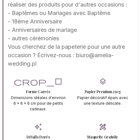
réaliser des produits pour d'autres occasions :
- Baptêmes ou Mariages avec Baptême
- 18ème Anniversaire
- Anniversaires de mariage
- autres cérémonies
Vous cherchez de la papeterie pour une autre
occasion ? Écrivez-nous : biuro@amelia-
wedding.pl
crop_square
layers
Forme Carrée
Papier Premium 250g
Dimensions idéales d'environ
Papier décoratif épais avec
6 x 6 x 6 cm pour de petits
une texture délicate.
cadeaux.
auto_awesome
design_services
Détails Dorés
Maquette Gratuite