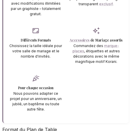
avec modifications illimitées
transparent
exclusif
.
par un graphiste – totalement
gratuit.
aspect_ratio
auto_awesome
Différents Formats
Accessoires
de Mariage assortis
Choisissez la taille idéale pour
Commandez des
marque-
votre salle de mariage et le
places
, étiquettes et autres
nombre d'invités.
décorations avec le même
magnifique motif Korani.
celebration
Pour chaque occasion
Nous pouvons adapter ce
projet pour un anniversaire, un
jubilé, un baptême ou toute
autre fête.
Format du Plan de Table