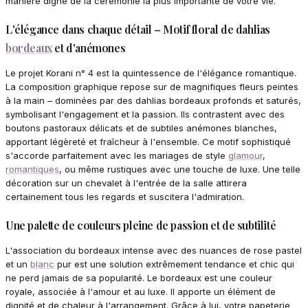
manière digne de la cérémonie la plus importante de votre vie.
L'élégance dans chaque détail – Motif floral de dahlias
bordeaux
et d'anémones
Le projet Korani n° 4 est la quintessence de l'élégance romantique.
La composition graphique repose sur de magnifiques fleurs peintes
à la main – dominées par des dahlias bordeaux profonds et saturés,
symbolisant l'engagement et la passion. Ils contrastent avec des
boutons pastoraux délicats et de subtiles anémones blanches,
apportant légèreté et fraîcheur à l'ensemble. Ce motif sophistiqué
s'accorde parfaitement avec les mariages de style
glamour
,
romantiques
, ou même rustiques avec une touche de luxe. Une telle
décoration sur un chevalet à l'entrée de la salle attirera
certainement tous les regards et suscitera l'admiration.
Une palette de couleurs pleine de passion et de subtilité
L'association du bordeaux intense avec des nuances de rose pastel
et un
blanc
pur est une solution extrêmement tendance et chic qui
ne perd jamais de sa popularité. Le bordeaux est une couleur
royale, associée à l'amour et au luxe. Il apporte un élément de
dignité et de chaleur à l'arrangement. Grâce à lui, votre papeterie