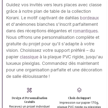
Guidez vos invités vers leurs places avec classe
grâce à notre plan de table de la collection
Korani. Le motif captivant de dahlias
bordeaux
et d'anémones blanches s'inscrit parfaitement
dans des réceptions élégantes et
romantiques
.
Nous offrons une personnalisation complète et
gratuite du projet pour qu'il s'adapte à votre
vision. Choisissez votre support préféré – du
papier
classique
à la plaque PVC rigide, jusqu'au
luxueux plexiglas. Commandez dès maintenant
pour une organisation parfaite et une décoration
de salle éblouissante !
design_services
layers
Design et Personnalisation
Choix du Support
Gratuits
Impression sur papier 170g,
Recevez un projet individuel
plaque PVC rigide ou plexiglas