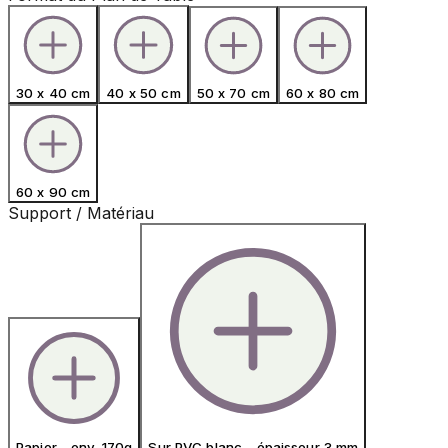
30 x 40 cm
40 x 50 cm
50 x 70 cm
60 x 80 cm
60 x 90 cm
Support / Matériau
Papier - env. 170g
Sur PVC blanc - épaisseur 3 mm