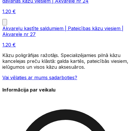
dāvanas kāzu viesiem | Akvarele nr 24
1.20
€
Akvareļu kastīte saldumiem | Pateicības kāzu viesiem |
Akvarele nr 27
1.20
€
Kāzu poligrāfijas ražotājs. Specializējamies pilnā kāzu
kancelejas preču klāstā: galda kartēs, pateicībās viesiem,
ielūgumos un visos kāzu aksesuāros.
Vai vēlaties ar mums sadarboties?
Informācija par veikalu