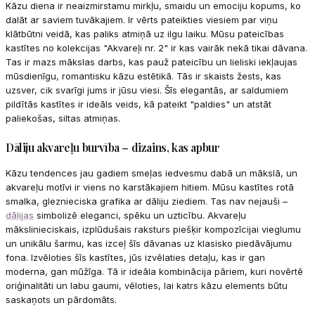
Kāzu diena ir neaizmirstamu mirkļu, smaidu un emociju kopums, ko
dalāt ar saviem tuvākajiem. Ir vērts pateikties viesiem par viņu
klātbūtni veidā, kas paliks atmiņā uz ilgu laiku. Mūsu pateicības
kastītes no kolekcijas "Akvareļi nr. 2" ir kas vairāk nekā tikai dāvana.
Tas ir mazs mākslas darbs, kas pauž pateicību un lieliski iekļaujas
mūsdienīgu, romantisku kāzu estētikā. Tās ir skaists žests, kas
uzsver, cik svarīgi jums ir jūsu viesi. Šīs elegantās, ar saldumiem
pildītās kastītes ir ideāls veids, kā pateikt "paldies" un atstāt
paliekošas, siltas atmiņas.
Dāliju akvareļu burvība – dizains, kas apbur
Kāzu tendences jau gadiem smeļas iedvesmu dabā un mākslā, un
akvareļu motīvi ir viens no karstākajiem hitiem. Mūsu kastītes rotā
smalka, gleznieciska grafika ar dāliju ziediem. Tas nav nejauši –
dālijas
simbolizē eleganci, spēku un uzticību. Akvareļu
mākslinieciskais, izplūdušais raksturs piešķir kompozīcijai vieglumu
un unikālu šarmu, kas izceļ šīs dāvanas uz klasisko piedāvājumu
fona. Izvēloties šīs kastītes, jūs izvēlaties detaļu, kas ir gan
moderna, gan mūžīga. Tā ir ideāla kombinācija pāriem, kuri novērtē
oriģinalitāti un labu gaumi, vēloties, lai katrs kāzu elements būtu
saskaņots un pārdomāts.