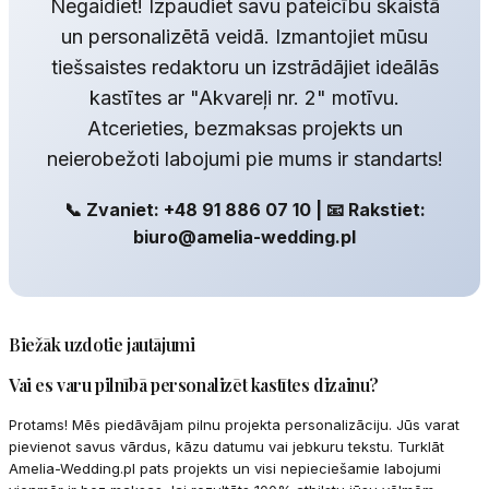
Negaidiet! Izpaudiet savu pateicību skaistā
un personalizētā veidā. Izmantojiet mūsu
tiešsaistes redaktoru un izstrādājiet ideālās
kastītes ar "Akvareļi nr. 2" motīvu.
Atcerieties, bezmaksas projekts un
neierobežoti labojumi pie mums ir standarts!
📞 Zvaniet: +48 91 886 07 10 | 📧 Rakstiet:
biuro@amelia-wedding.pl
Biežāk uzdotie jautājumi
Vai es varu pilnībā personalizēt kastītes dizainu?
Protams! Mēs piedāvājam pilnu projekta personalizāciju. Jūs varat
pievienot savus vārdus, kāzu datumu vai jebkuru tekstu. Turklāt
Amelia-Wedding.pl pats projekts un visi nepieciešamie labojumi