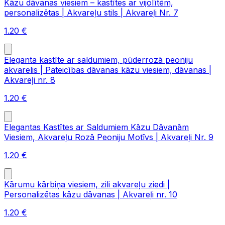
Kāzu dāvanas viesiem – kastītes ar vijolītēm,
personalizētas | Akvareļu stils | Akvareļi Nr. 7
1.20
€
Eleganta kastīte ar saldumiem, pūderrozā peoniju
akvarelis | Pateicības dāvanas kāzu viesiem, dāvanas |
Akvareļi nr. 8
1.20
€
Elegantas Kastītes ar Saldumiem Kāzu Dāvanām
Viesiem, Akvareļu Rozā Peoniju Motīvs | Akvareļi Nr. 9
1.20
€
Kārumu kārbiņa viesiem, zili akvareļu ziedi |
Personalizētas kāzu dāvanas | Akvareļi nr. 10
1.20
€