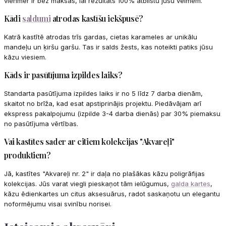
vienmēr ir bez maksas, lai rezultāts 100% atbilstu jūsu vēlmēm.
Kādi
saldumi
atrodas kastīšu iekšpusē?
Katrā kastītē atrodas trīs gardas, cietas karameles ar unikālu
mandeļu un ķiršu garšu. Tas ir salds žests, kas noteikti patiks jūsu
kāzu viesiem.
Kāds ir pasūtījuma izpildes laiks?
Standarta pasūtījuma izpildes laiks ir no 5 līdz 7 darba dienām,
skaitot no brīža, kad esat apstiprinājis projektu. Piedāvājam arī
ekspress pakalpojumu (izpilde 3-4 darba dienās) par 30% piemaksu
no pasūtījuma vērtības.
Vai kastītes sader ar citiem kolekcijas "Akvareļi"
produktiem?
Jā, kastītes "Akvareļi nr. 2" ir daļa no plašākas kāzu poligrāfijas
kolekcijas. Jūs varat viegli pieskaņot tām ielūgumus,
galda kartes
,
kāzu ēdienkartes un citus aksesuārus, radot saskaņotu un elegantu
noformējumu visai svinību norisei.