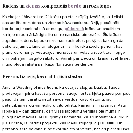
Rudens un
ziemas
kompozīcija
bordo
un rozā toņos
Kolekcijas "Akvareļi nr. 2" krāsu palete ir rūpīgi izvēlēta, lai lieliski
saskanētu ar rudens un ziemas kāzu noskaņu. Dziļi, piesātināti
bordo toņi kombinācijā ar maigu,
pūderrozā
krāsu un smalkiem
zariņiem rada ārkārtīgi siltu un romantisku atmosfēru. Šīs krāsas
atgādina rudens lapas un ziemas saulrietus, piešķirot kāzu galda
dekorācijām dziļumu un eleganci. Tā ir lieliska izvēle pāriem, kas
plāno ceremoniju vēsākajos mēnešos un vēlas uzsvērt tās mājīgo
un noskaņām bagāto raksturu. Vairāk par ziedu un krāsu izvēli lasiet
mūsu blogā rakstā par kāzu floristikas tendencēm.
Personalizācija, kas radīta jūsu stāstam
Amelia-Wedding.pl mēs ticam, ka detaļās slēpjas būtība. Tāpēc
piedāvājam pilnu kastīšu personalizāciju, lai tās kļūtu patiesi par jūsu
pašu. Uz tām varat izvietot savus vārdus, kāzu datumu, īsu
pateicības vārdu vai jebkuru citu tekstu, kas jums ir nozīmīgs. Pats
labākais – gan dizains, gan visas labojumu versijas pie mums ir
pilnīgi bez maksas! Mūsu grafiķu komanda, kā arī inovatīvie AI rīki ir
jūsu rīcībā, lai radītu projektu, kas ideāli atspoguļo jūsu stilu. Tik
personalizēta dāvana ir ne tikai skaists suvenīrs, bet arī pierādījums