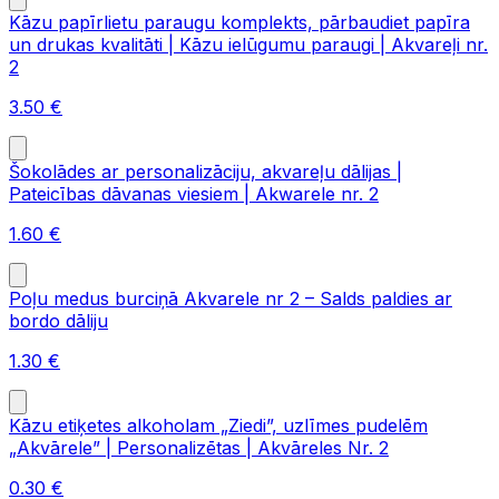
Kāzu papīrlietu paraugu komplekts, pārbaudiet papīra
un drukas kvalitāti | Kāzu ielūgumu paraugi | Akvareļi nr.
2
3.50
€
Šokolādes ar personalizāciju, akvareļu dālijas |
Pateicības dāvanas viesiem | Akwarele nr. 2
1.60
€
Poļu medus burciņā Akvarele nr 2 – Salds paldies ar
bordo dāliju
1.30
€
Kāzu etiķetes alkoholam „Ziedi”, uzlīmes pudelēm
„Akvārele” | Personalizētas | Akvāreles Nr. 2
0.30
€