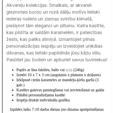
Akvareļu kolekcijas. Smalkais, ar akvareli
gleznotais
bordo
un rozā dāliju motīvs lieliski
iederas rudens un
ziemas
svinību klimatā,
piešķirot tām eleganci un siltumu. Katra kastīte,
kas pildīta ar saldām karamelēm, ir pateicības
žests, kas paliks atmiņā. Izmantojiet pilnas
personalizācijas iespēju un izveidojiet unikālas
dāvanas, kas lieliski papildinās jūsu kāzu stilu.
Pasūtiet jau šodien un apburiet savus tuviniekus!
Papīrs ar lina faktūru, balts vai
ecru
(246g)
Izmēri 10 x 7 x 3 cm (augstums x platums x dziļums)
Iekšpusē cietās karameles ar mandeļu-ķiršu garšu (3
gab.)
Kastītes gatavas pasniegšanai vai novietošanai uz galda
Pilnībā personalizējama kastīte
Iespēja drukāt individuālu grafiku
Izpildes laiks 7-10 darba dienas (no dizaina apstiprināšanas