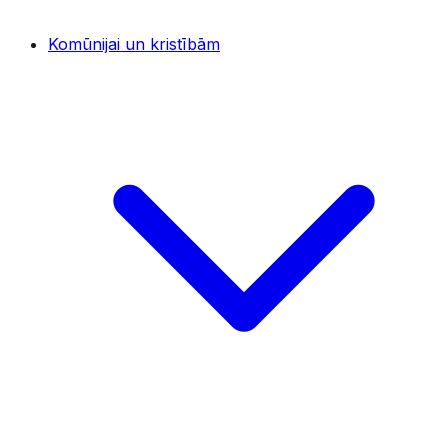
Komūnijai un kristībām