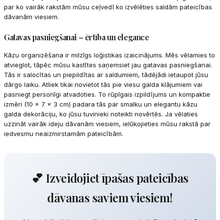
par ko vairāk rakstām mūsu ceļvedī ko izvēlēties saldām pateicības
dāvanām viesiem.
Gatavas pasniegšanai – ērtība un elegance
Kāzu organizēšana ir milzīgs loģistikas izaicinājums. Mēs vēlamies to
atvieglot, tāpēc mūsu kastītes saņemsiet jau gatavas pasniegšanai.
Tās ir salocītas un piepildītas ar saldumiem, tādējādi ietaupot jūsu
dārgo laiku. Atliek tikai novietot tās pie viesu galda klājumiem vai
pasniegt personīgi atvadoties. To rūpīgais izpildījums un kompaktie
izmēri (10 x 7 x 3 cm) padara tās par smalku un elegantu kāzu
galda dekorāciju, ko jūsu tuvinieki noteikti novērtēs. Ja vēlaties
uzzināt vairāk ideju dāvanām viesiem, ielūkojieties mūsu rakstā par
iedvesmu neaizmirstamām pateicībām.
💕 Izveidojiet īpašas pateicības
dāvanas saviem viesiem!