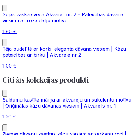
Sojas vaska svece Akvareļi nr. 2 – Pateicības dāvana
viesiem ar rozā dāliju motīvu
1.80
€
Tēja pudelītē ar korķi, eleganta dāvana viesiem | Kāzu
pateicības ar birku | Akvarele nr 2
1.00
€
Citi šīs kolekcijas produkti
Saldumu kastīte mājiņa ar akvareļu un sukulentu motīvu
| Oriģinālas kāzu dāvanas viesiem | Akvarelis nr. 1
1.20
€
Ziemas dāvanu kastītes kāzu viesiem ar sarkanu rozi |