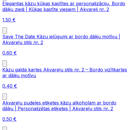
Elegantas kāzu kūkas kastītes ar personalizāciju, Bordo
dāliju ziedi | Kūkas kastīte viesiem | Akvareļi nr. 2
1.50
€
Save The Date Kāzu ielūgumi ar bordo dāliju motīvu |
Akvareļu stils nr. 2
0.60
€
Kāzu galda kartes Akvareļu stils nr. 2 – Bordo vizītkartes
ar dāliju motīvu
0.40
€
Akvareļu pudeles etiķetes kāzu alkoholam ar bordo
dāliju | Personalizētas etiķetes | Akvareļu stils nr. 2
0.50
€