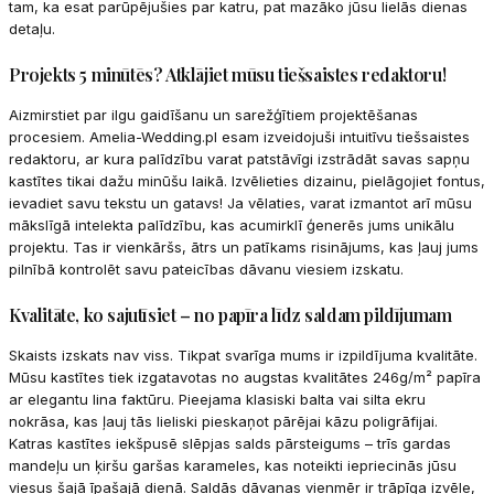
tam, ka esat parūpējušies par katru, pat mazāko jūsu lielās dienas
detaļu.
Projekts 5 minūtēs? Atklājiet mūsu tiešsaistes redaktoru!
Aizmirstiet par ilgu gaidīšanu un sarežģītiem projektēšanas
procesiem. Amelia-Wedding.pl esam izveidojuši intuitīvu tiešsaistes
redaktoru, ar kura palīdzību varat patstāvīgi izstrādāt savas sapņu
kastītes tikai dažu minūšu laikā. Izvēlieties dizainu, pielāgojiet fontus,
ievadiet savu tekstu un gatavs! Ja vēlaties, varat izmantot arī mūsu
mākslīgā intelekta palīdzību, kas acumirklī ģenerēs jums unikālu
projektu. Tas ir vienkāršs, ātrs un patīkams risinājums, kas ļauj jums
pilnībā kontrolēt savu pateicības dāvanu viesiem izskatu.
Kvalitāte, ko sajutīsiet – no papīra līdz saldam pildījumam
Skaists izskats nav viss. Tikpat svarīga mums ir izpildījuma kvalitāte.
Mūsu kastītes tiek izgatavotas no augstas kvalitātes 246g/m² papīra
ar elegantu lina faktūru. Pieejama klasiski balta vai silta ekru
nokrāsa, kas ļauj tās lieliski pieskaņot pārējai kāzu poligrāfijai.
Katras kastītes iekšpusē slēpjas salds pārsteigums – trīs gardas
mandeļu un ķiršu garšas karameles, kas noteikti iepriecinās jūsu
viesus šajā īpašajā dienā. Saldās dāvanas vienmēr ir trāpīga izvēle,