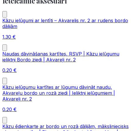
Ieteicamie aksesuāri
Kāzu ielūgumi ar lentīti – Akvarelis nr. 2 ar rudens bordo
dālijām
1.30
€
Naudas dāvināšanas kartītes, RSVP | Kāzu ielūgumu
ieliktņi Bordo ziedi | Akvareļi nr. 2
0.20
€
Kāzu ielūgumu kartītes ar lūgumu dāvināt naudu,
Akvareļu bordo un rozā ziedi | Ieliktņi ielūgumiem |
Akvareļi nr. 2
0.20
€
Kāzu ēdienkarte ar bordo un rozā dālijām, māksliniecisks