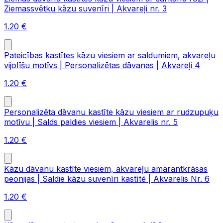
Ziemassvētku kāzu suvenīri | Akvareļi nr. 3
1.20
€
Pateicības kastītes kāzu viesiem ar saldumiem, akvareļu
vijolīšu motīvs | Personalizētas dāvanas | Akvareļi 4
1.20
€
Personalizēta dāvanu kastīte kāzu viesiem ar rudzupuķu
motīvu | Salds paldies viesiem | Akvarelis nr. 5
1.20
€
Kāzu dāvanu kastīte viesiem, akvareļu amarantkrāsas
peonijas | Saldie kāzu suvenīri kastītē | Akvarelis Nr. 6
1.20
€