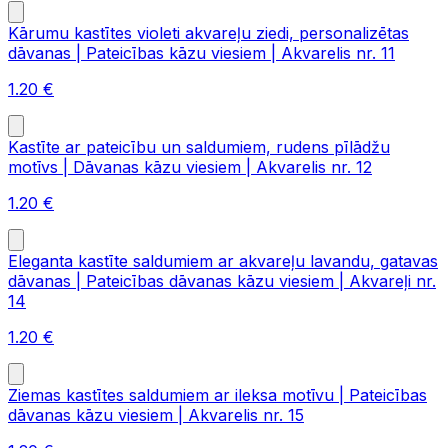
Kārumu kastītes violeti akvareļu ziedi, personalizētas
dāvanas | Pateicības kāzu viesiem | Akvarelis nr. 11
1.20
€
Kastīte ar pateicību un saldumiem, rudens pīlādžu
motīvs | Dāvanas kāzu viesiem | Akvarelis nr. 12
1.20
€
Eleganta kastīte saldumiem ar akvareļu lavandu, gatavas
dāvanas | Pateicības dāvanas kāzu viesiem | Akvareļi nr.
14
1.20
€
Ziemas kastītes saldumiem ar ileksa motīvu | Pateicības
dāvanas kāzu viesiem | Akvarelis nr. 15