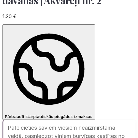
dāvanas | Akvareļi nr. 2
1.20
€
Pārbaudīt starptautiskās piegādes izmaksas
Pateicieties saviem viesiem neaizmirstamā
veidā, pasniedzot viņiem burvīgas kastītes no