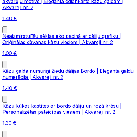
akvareļu motīvs | Eleganta ēdienkarte kāzu galdam |
Akvareļi nr. 2
1.40
€
Neaizmirstulīšu sēklas eko paciņā ar dāliju grafiku |
Oriģinālas dāvanas kāzu viesiem | Akvareļi nr. 2
1.00
€
Kāzu galda numuriņi Ziedu dālijas Bordo | Eleganta galdu
numerācija | Akvareļi nr. 2
1.40
€
Kāzu kūkas kastītes ar bordo dāliju un rozā krāsu |
Personalizētas pateicības viesiem | Akvareļi nr. 2
1.30
€