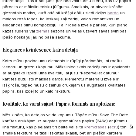
informācija – tas ir solījums par neaizmirstamu dienu, kas uz papīra
pārcelts ar māksliniecisku jūtīgumu. Smalkais, ar akvareļkrāsām
gleznotais motīvs, kurā attēloti krāšņi dāliju ziedi dziļos
bordo
un
maigos rozā toņos, ko ieskauj zaļi zariņi, veido romantikas un
elegances pilnu kompozīciju. Tā ir ideāla izvēle pāriem, kuri plāno
kāzas rudens vai
ziemas
sezonā un vēlas uzsvērt savas svinības
īpašo noskaņu jau no paša sākuma.
Elegances kvintesence katrā detaļā
Katrs mūsu paziņojumu elements ir rūpīgi pārdomāts, lai radītu
vienotu un greznu kopumu. Mākslinieciskais redzējums ir apvienots
ar augstāko izpildījuma kvalitāti, lai jūsu "Rezervējiet datumu"
kartītes būtu īsts mākslas darbs. Piemērotu materiālu izvēle ir
izšķiroša, tāpēc mūsu dizainus drukājam uz augstākās kvalitātes
papīra, kas izceļ to unikālo raksturu.
Kvalitāte, ko varat sajust: Papīrs, formāts un aploksne
Mēs zinām, ka detaļas veido kopumu. Tāpēc mūsu Save The Date
kartītes drukājam uz augstas gramatūras papīra (246g) ar jūtamu
lina faktūru, kas pieejams tīri baltā vai silta
krēmkrāsas
(
ecru
) tonī. Šī
smalkā tekstūra ne tikai izskatās skaisti, bet arī piešķir kartītēm