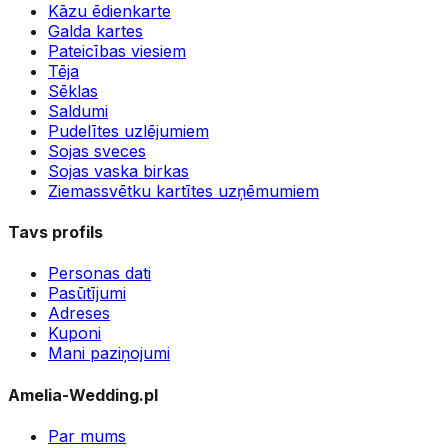
Kāzu ēdienkarte
Galda kartes
Pateicības viesiem
Tēja
Sēklas
Saldumi
Pudelītes uzlējumiem
Sojas sveces
Sojas vaska birkas
Ziemassvētku kartītes uzņēmumiem
Tavs profils
Personas dati
Pasūtījumi
Adreses
Kuponi
Mani paziņojumi
Amelia-Wedding.pl
Par mums