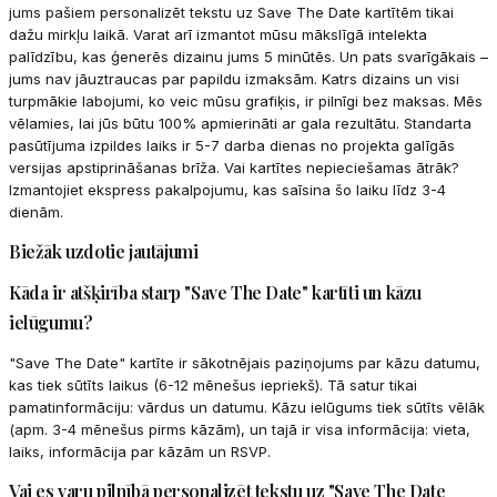
jums pašiem personalizēt tekstu uz Save The Date kartītēm tikai
dažu mirkļu laikā. Varat arī izmantot mūsu mākslīgā intelekta
palīdzību, kas ģenerēs dizainu jums 5 minūtēs. Un pats svarīgākais –
jums nav jāuztraucas par papildu izmaksām. Katrs dizains un visi
turpmākie labojumi, ko veic mūsu grafiķis, ir pilnīgi bez maksas. Mēs
vēlamies, lai jūs būtu 100% apmierināti ar gala rezultātu. Standarta
pasūtījuma izpildes laiks ir 5-7 darba dienas no projekta galīgās
versijas apstiprināšanas brīža. Vai kartītes nepieciešamas ātrāk?
Izmantojiet ekspress pakalpojumu, kas saīsina šo laiku līdz 3-4
dienām.
Biežāk uzdotie jautājumi
Kāda ir atšķirība starp "Save The Date" kartīti un kāzu
ielūgumu?
"Save The Date" kartīte ir sākotnējais paziņojums par kāzu datumu,
kas tiek sūtīts laikus (6-12 mēnešus iepriekš). Tā satur tikai
pamatinformāciju: vārdus un datumu. Kāzu ielūgums tiek sūtīts vēlāk
(apm. 3-4 mēnešus pirms kāzām), un tajā ir visa informācija: vieta,
laiks, informācija par kāzām un RSVP.
Vai es varu pilnībā personalizēt tekstu uz "Save The Date