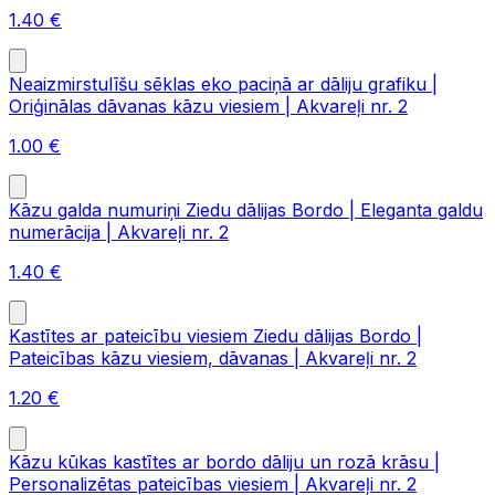
1.40
€
Neaizmirstulīšu sēklas eko paciņā ar dāliju grafiku |
Oriģinālas dāvanas kāzu viesiem | Akvareļi nr. 2
1.00
€
Kāzu galda numuriņi Ziedu dālijas Bordo | Eleganta galdu
numerācija | Akvareļi nr. 2
1.40
€
Kastītes ar pateicību viesiem Ziedu dālijas Bordo |
Pateicības kāzu viesiem, dāvanas | Akvareļi nr. 2
1.20
€
Kāzu kūkas kastītes ar bordo dāliju un rozā krāsu |
Personalizētas pateicības viesiem | Akvareļi nr. 2