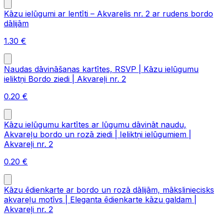
Kāzu ielūgumi ar lentīti – Akvarelis nr. 2 ar rudens bordo
dālijām
1.30
€
Naudas dāvināšanas kartītes, RSVP | Kāzu ielūgumu
ieliktņi Bordo ziedi | Akvareļi nr. 2
0.20
€
Kāzu ielūgumu kartītes ar lūgumu dāvināt naudu,
Akvareļu bordo un rozā ziedi | Ieliktņi ielūgumiem |
Akvareļi nr. 2
0.20
€
Kāzu ēdienkarte ar bordo un rozā dālijām, māksliniecisks
akvareļu motīvs | Eleganta ēdienkarte kāzu galdam |
Akvareļi nr. 2