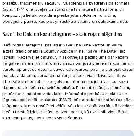
prestižu, trīsdimensiju raksturu. Mūsdienīgais kvadrātveida formāts
(apm. 14x14 cm) izceļas uz standarta taisnstūra kartīšu fona, un
kompozīciju lieliski papildina pieskaņota aploksne no brūna,
ekoloģiska papīra, kas piešķir rustikāla siltuma un dabiskuma noti.
Save The Date un kāzu ielūgums – skaidrojam atšķirības
Bieži rodas jautājums: kas īsti ir Save The Date kartīte un vai tā
aizstāj tradicionālo ielūgumu? Atbilde ir: nē. "Save The Date", jeb
latviski "Rezervējiet datumu", ir sākotnējais paziņojums par kāzām.
Tā galvenais mērķis ir informēt viesus par jūsu plāniem laikus, lai viņi
varētu ieplānot šo datumu savos kalendāros, īpaši, ja plānojat kāzas
populārā datumā, darba dienā vai ja daudzi viesi dzīvo tālu. Save
The Date kartīte satur tikai galveno informāciju: jūsu vārdus, kāzu
datumu un, iespējams, svinību pilsētu. Pilna informācija, piemēram,
precīza ceremonijas vieta, laiks, informācija par kāzu mielastu un
lūgums apstiprināt ierašanos (RSVP), būs atrodama tikai īstajos kāzu
ielūgumos, kurus nosūtīsiet vēlāk. Vēlaties uzzināt vairāk, kā izveidot
ideālu tekstu? Izlasiet mūsu ceļvedi par to, kā uzrakstīt vienkāršus
kāzu ielūgumus, kas kliedēs visas šaubas.