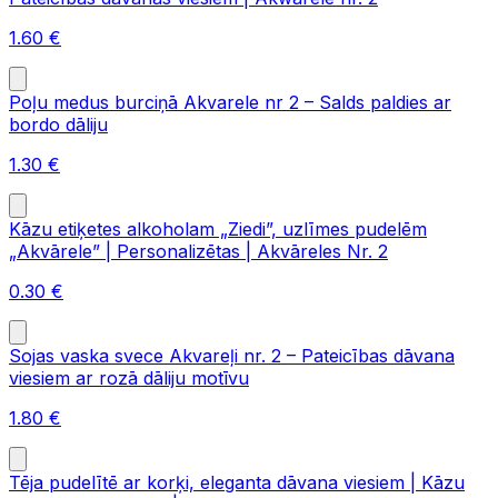
1.60
€
Poļu medus burciņā Akvarele nr 2 – Salds paldies ar
bordo dāliju
1.30
€
Kāzu etiķetes alkoholam „Ziedi”, uzlīmes pudelēm
„Akvārele” | Personalizētas | Akvāreles Nr. 2
0.30
€
Sojas vaska svece Akvareļi nr. 2 – Pateicības dāvana
viesiem ar rozā dāliju motīvu
1.80
€
Tēja pudelītē ar korķi, eleganta dāvana viesiem | Kāzu