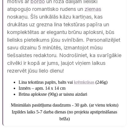
motīvs ar
bordo
un rozā dālijām lieliski
atspoguļo romantisko rudens un
ziemas
noskaņu. Šīs unikālās kāzu kartiņas, kas
drukātas uz grezna lina tekstūras papīra un
komplektētas ar elegantu brūnu aploksni, būs
lielisks pieteikums jūsu svinībām. Personalizējiet
savu dizainu 5 minūtēs, izmantojot mūsu
tiešsaistes redaktoru. Nodrošiniet, ka svarīgākie
cilvēki ir kopā ar jums, ļaujot viņiem laikus
rezervēt jūsu lielo dienu!
Lina tekstūras papīrs, balts vai
krēmkrāsas
(246g)
Izmērs – apm. 14 x 14 cm
Brūna aploksne (90g)
ar taisnu aizdari
Minimālais pasūtījuma daudzums - 30 gab. (ar vienu tekstu)
Izpildes laiks 5-7 darba dienas (no projekta apstiprināšanas
brīža)