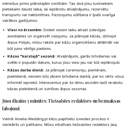
mēnešus pirms plānotajām svinībām. Tas dod jūsu tuviniekiem
pietiekami daudz laika, lai ieplānotu atvaļinājumu, rezervētu
transportu vai naktsmītnes. Paziņojumu sūtīšana ir īpaši svarīga
vairākos gadījumos:
Viesi no ārzemēm:
Dodiet viņiem laiku atrast izdevīgas
aviobiļetes un organizēt ceļojumu. Ja plānojat kāzas, dzīvojot
ārpus Polijas, mūsu raksts par kāzu organizēšanu attālināti var
būt jums vērtīgs padoms.
Kāzas "karstajā" sezonā:
Atvaļinājumi, garās brīvdienas vai
svētki ir populāri datumi, kurus jūsu viesi jau var būt ieplānojuši.
Kāzas darba dienā:
Ja plānojat ceremoniju, piemēram,
piektdienā, viesiem būs jāņem brīvdiena darbā, par ko vērts viņus
informēt iepriekš. Interesentus par šo tēmu aicinām lasīt ierakstu:
kāzas piektdienā un svinības ārpus sezonas.
Jūsu dizains 5 minūtēs: Tiešsaistes redaktors un bezmaksas
labojumi
Vietnē Amelia-Wedding.pl kāzu papīrlietu izveides process ir
vienkāršs un patīkams. Mūsu intuitīvais tiešsaistes redaktors ļauj