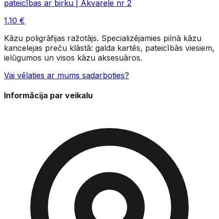
pateicības ar birku | Akvarele nr 2
1.10
€
Kāzu poligrāfijas ražotājs. Specializējamies pilnā kāzu
kancelejas preču klāstā: galda kartēs, pateicībās viesiem,
ielūgumos un visos kāzu aksesuāros.
Vai vēlaties ar mums sadarboties?
Informācija par veikalu