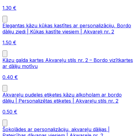
1.30
€
Elegantas kāzu kūkas kastītes ar personalizāciju, Bordo
dāliju ziedi | Kūkas kastīte viesiem | Akvareļi nr. 2
1.50
€
Kāzu galda kartes Akvareļu stils nr. 2 – Bordo vizītkartes
ar dāliju motīvu
0.40
€
Akvareļu pudeles etiķetes kāzu alkoholam ar bordo
dāliju | Personalizētas etiķetes | Akvareļu stils nr. 2
0.50
€
Šokolādes ar personalizāciju, akvareļu dālijas |
Pateicības dāvanas viesiem | Akwarele nr. 2