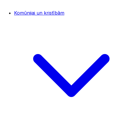
Komūnijai un kristībām