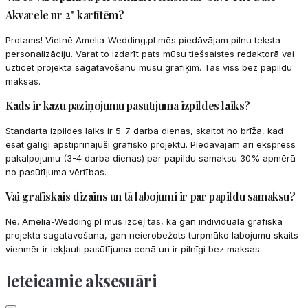
Akvarele nr 2" kartītēm?
Protams! Vietnē Amelia-Wedding.pl mēs piedāvājam pilnu teksta
personalizāciju. Varat to izdarīt pats mūsu tiešsaistes redaktorā vai
uzticēt projekta sagatavošanu mūsu grafiķim. Tas viss bez papildu
maksas.
Kāds ir kāzu paziņojumu pasūtījuma izpildes laiks?
Standarta izpildes laiks ir 5-7 darba dienas, skaitot no brīža, kad
esat galīgi apstiprinājuši grafisko projektu. Piedāvājam arī ekspress
pakalpojumu (3-4 darba dienas) par papildu samaksu 30% apmērā
no pasūtījuma vērtības.
Vai grafiskais dizains un tā labojumi ir par papildu samaksu?
Nē. Amelia-Wedding.pl mūs izceļ tas, ka gan individuāla grafiskā
projekta sagatavošana, gan neierobežots turpmāko labojumu skaits
vienmēr ir iekļauti pasūtījuma cenā un ir pilnīgi bez maksas.
Ieteicamie aksesuāri