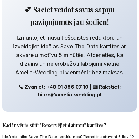
💕 Sāciet veidot savus sapņu
paziņojumus jau šodien!
Izmantojiet mūsu tiešsaistes redaktoru un
izveidojiet ideālas Save The Date kartītes ar
akvareļu motīvu 5 minūtēs! Atcerieties, ka
dizains un neierobežoti labojumi vietnē
Amelia-Wedding.pl vienmēr ir bez maksas.
📞 Zvaniet: +48 91 886 07 10 | 📧 Rakstiet:
biuro@amelia-wedding.pl
Kad ir vērts sūtīt "Rezervējiet datumu" kartītes?
Ideālais laiks Save The Date kartīšu nosūtīšanai ir aptuveni 6 līdz 12