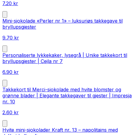
7.20
kr
Mini-sjokolade «Perler nr 1» – luksuriøs takkegave til
bryllupsgjester
9.70
kr
Personaliserte lykkekaker, lysegrå | Unike takkekort til
bryllupsgjester | Cejla nr 7
6.90
kr
Takkekort til Merci-sjokolade med hvite blomster og
grønne blader | Elegante takkegaver til gjester | Impresja
nr. 10
2.60
kr
Hvite mini-sjokolader Kraft nr. 13 – napolitains med