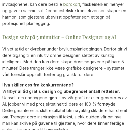
invitasjonene, kan dere bestille
bordkort
, flaskemerker, menyer
og gaver i samme stil. Denne estetiske konsekvensen skaper en
harmoni som gjestene ubevisst oppfatter som et tegn på
profesjonell planlegging.
Design selv på 5 minutter – Online Designer og AI
Vi vet at tid er dyrebar under bryllupsplanleggingen. Derfor gir vi
dere tilgang til en intuitiv online designer, støttet av kunstig
intelligens. Med den kan dere skape drømmegavene på bare 5
minutter! Dere trenger ikke være grafiske designere – systemet
vårt foreslår oppsett, fonter og grafikk for dere.
Hva skiller oss fra konkurrentene?
Vi tilbyr
alltid gratis design
og
ubegrenset antall rettelser
.
Uansett om endringene gjøres av vår grafiker eller genereres av
AI, jobber vi med prosjektet helt til dere er 100 % fornøyde.
Dette garanterer at sluttresultatet blir nøyaktig slik dere har drømt
om. Trenger dere inspirasjon til tekst, sjekk guiden vår om hva
man kan skrive på gavene til gjestene, hvor dere finner ferdige
maler – fra rørende til humoristiske.