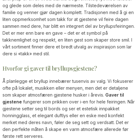
og glede som deles med de nærmeste. Tilstedeværelsen av
familie og venner gjør dagen komplett. Tradisjonen med å gi en
liten oppmerksomhet som takk for at gjestene vil feire dagen
sammen med dere, har blitt en integrert del av bryllupsfeiringen.
Det er mer enn bare en gave – det er et symbol på
takknemlighet og respekt, en liten gest som skaper store smil. I
vårt sortiment finner dere et bredt utvalg av inspirasjon som lar
dere si «takk» med stil.
Hvorfor gi gaver til bryllupsgjestene?
Å planlegge et bryllup innebærer tusenvis av valg. Vi fokuserer
ofte på lokalet, musikken eller menyen, men det er detaljene
som skaper atmosfæren gjestene husker i årevis.
Gaver til
gjestene
fungerer som prikken over i-en for hele feiringen. Når
gjestene setter seg til bords og ser et estetisk innpakket
honningglass, et elegant duftlys eller en eske med konfekt
merket med deres navn, føler de seg sett og verdsatt. Det er
den perfekte måten å skape en varm atmosfære allerede før
første rett serveres.