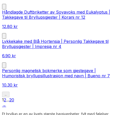
Håndlagde Duftbriketter av Soyavoks med Eukalyptus |
Takkegave til Bryllupsgjester | Korani nr 12
12.80
kr
Lykkekake med Blå Hortensia | Personlig Takkegave til
Bryllupsgjester | Impresja nr 4
6.90
kr
Personlig magnetisk bokmerke som gjestegave |
Humoristisk bryllupsillustrasjon med navn | Bueno nr 7
10.30
kr
←
1
2
...
20
→
Et bryllup er en av livets største begivenheter, fylt med følelser