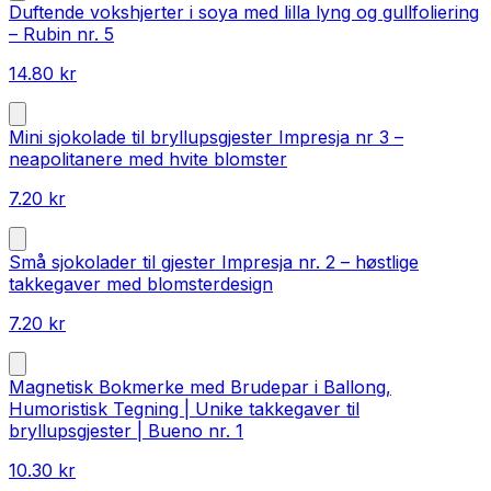
Duftende vokshjerter i soya med lilla lyng og gullfoliering
– Rubin nr. 5
14.80
kr
Mini sjokolade til bryllupsgjester Impresja nr 3 –
neapolitanere med hvite blomster
7.20
kr
Små sjokolader til gjester Impresja nr. 2 – høstlige
takkegaver med blomsterdesign
7.20
kr
Magnetisk Bokmerke med Brudepar i Ballong,
Humoristisk Tegning | Unike takkegaver til
bryllupsgjester | Bueno nr. 1
10.30
kr