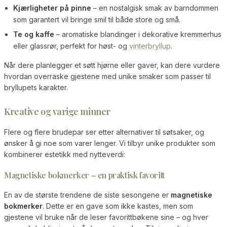
Kjærligheter på pinne
– en nostalgisk smak av barndommen
som garantert vil bringe smil til både store og små.
Te og kaffe
– aromatiske blandinger i dekorative kremmerhus
eller glassrør, perfekt for høst- og
vinterbryllup
.
Når dere planlegger et søtt hjørne eller gaver, kan dere vurdere
hvordan overraske gjestene med unike smaker som passer til
bryllupets karakter.
Kreative og varige minner
Flere og flere brudepar ser etter alternativer til søtsaker, og
ønsker å gi noe som varer lenger. Vi tilbyr unike produkter som
kombinerer estetikk med nytteverdi:
Magnetiske bokmerker – en praktisk favoritt
En av de største trendene de siste sesongene er
magnetiske
bokmerker
. Dette er en gave som ikke kastes, men som
gjestene vil bruke når de leser favorittbøkene sine – og hver