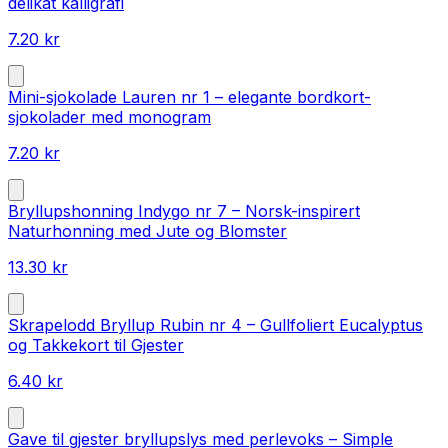
delikat kalligrafi
7.20
kr
Mini-sjokolade Lauren nr 1 – elegante bordkort-
sjokolader med monogram
7.20
kr
Bryllupshonning Indygo nr 7 – Norsk-inspirert
Naturhonning med Jute og Blomster
13.30
kr
Skrapelodd Bryllup Rubin nr 4 – Gullfoliert Eucalyptus
og Takkekort til Gjester
6.40
kr
Gave til gjester bryllupslys med perlevoks – Simple