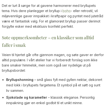
Det er lurt å sørge for at gavene harmonerer med bryllupets
tema. Hvis dere planlegger et bryllup i
boho
- eller retrostil, vil
miljøvennlige gaver innpakket i kraftpapir og pyntet med jutetråd
være et fantastisk valg. For et glamorøst bryllup passer derimot
forgylte esker med eksklusiv konfekt perfekt.
Søte oppmerksomheter – en klassiker som alltid
faller i smak
Veien til hjertet går ofte gjennom magen, og søte gaver er derfor
alltid populære. I vårt atelier har vi forberedt forslag som ikke
bare smaker himmelsk, men som også ser nydelige ut på
bryllupsbordet:
Bryllupshonning
– små glass fylt med gyllen nektar, dekorert
med lokk i bryllupets fargetema. Et symbol på et søtt og sunt
liv sammen.
Sjokolade og karameller
– klassisk eleganse. Personlig
innpakning gjør en enkel godbit til et unikt minne.