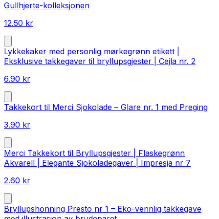
Gullhjerte-kolleksjonen
12.50
kr
Lykkekaker med personlig mørkegrønn etikett |
Eksklusive takkegaver til bryllupsgjester | Cejla nr. 2
6.90
kr
Takkekort til Merci Sjokolade – Glare nr. 1 med Preging
3.90
kr
Merci Takkekort til Bryllupsgjester | Flaskegrønn
Akvarell | Elegante Sjokoladegaver | Impresja nr 7
2.60
kr
Bryllupshonning Presto nr 1 – Eko-vennlig takkegave
med illustrasjon av brudeparet