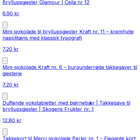
Bryllupsgjester Glamour | Cejla nr 12
6.90
kr
Mini sjokolade til bryllupsgjester Kraft nr. 11 – kremhvite
napolitains med klassisk typografi
7.20
kr
Mini-sjokolade Kraft nr. 6 – burgunderrøde takkegaver til
gjestene
7.20
kr
Duftende vokstabletter med bjørnebær | Takkegave til
bryllupsgjester | Skogens Frukter nr. 1
12.80
kr
Takkekort til Merci sjokolade Perler nr. 1 – Elegante kort