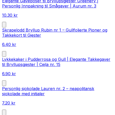
Elegante Gaveposer til Bryllupsgjester Greenery |
Personlig Innpakning til Smågaver | Aurum nr. 3
10.30
kr
Skrapelodd Bryllup Rubin nr 1 – Gullfolierte Pioner og
Takkekort til Gjester
6.40
kr
Lykkekaker i Pudderrosa og Gull | Elegante Takkegaver
til Bryllupsgjester | Cejla nr. 15
6.90
kr
Personlig sjokolade Lauren nr. 2 – neapolitansk
sjokolade med initialer
7.20
kr