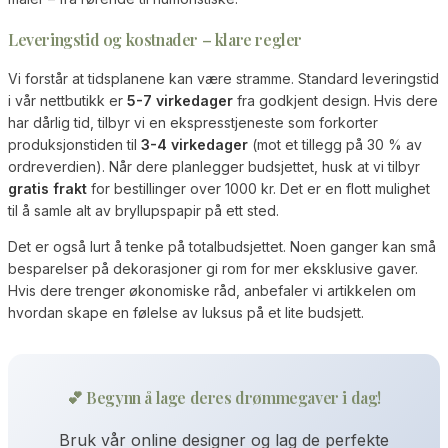
Leveringstid og kostnader – klare regler
Vi forstår at tidsplanene kan være stramme. Standard leveringstid
i vår nettbutikk er
5-7 virkedager
fra godkjent design. Hvis dere
har dårlig tid, tilbyr vi en ekspresstjeneste som forkorter
produksjonstiden til
3-4 virkedager
(mot et tillegg på 30 % av
ordreverdien). Når dere planlegger budsjettet, husk at vi tilbyr
gratis frakt
for bestillinger over 1000 kr. Det er en flott mulighet
til å samle alt av bryllupspapir på ett sted.
Det er også lurt å tenke på totalbudsjettet. Noen ganger kan små
besparelser på dekorasjoner gi rom for mer eksklusive gaver.
Hvis dere trenger økonomiske råd, anbefaler vi artikkelen om
hvordan skape en følelse av luksus på et lite budsjett.
💕 Begynn å lage deres drømmegaver i dag!
Bruk vår online designer og lag de perfekte