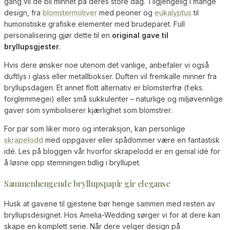
gang vil de bli minnet på deres store dag. Tilgjengelig i mange
design, fra
blomstermotiver
med peoner og
eukalyptus
til
humoristiske grafiske elementer med brudeparet. Full
personalisering gjør dette til en
original gave til
bryllupsgjester
.
Hvis dere ønsker noe utenom det vanlige, anbefaler vi også
duftlys i glass eller metallbokser. Duften vil fremkalle minner fra
bryllupsdagen. Et annet flott alternativ er blomsterfrø (f.eks.
forglemmegei) eller små sukkulenter – naturlige og miljøvennlige
gaver som symboliserer kjærlighet som blomstrer.
For par som liker moro og interaksjon, kan personlige
skrapelodd
med oppgaver eller spådommer være en fantastisk
idé. Les på bloggen vår hvorfor skrapelodd er en genial idé for
å løsne opp stemningen tidlig i bryllupet.
Sammenhengende bryllupspapir gir eleganse
Husk at gavene til gjestene bør henge sammen med resten av
bryllupsdesignet. Hos Amelia-Wedding sørger vi for at dere kan
skape en komplett serie. Når dere velger design på