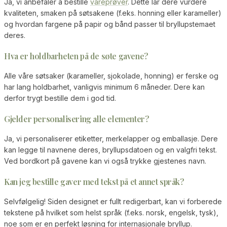
Ja, vi anbefaler å bestille
vareprøver
. Dette lar dere vurdere
kvaliteten, smaken på søtsakene (f.eks. honning eller karameller)
og hvordan fargene på papir og bånd passer til bryllupstemaet
deres.
Hva er holdbarheten på de søte gavene?
Alle våre søtsaker (karameller, sjokolade, honning) er ferske og
har lang holdbarhet, vanligvis minimum 6 måneder. Dere kan
derfor trygt bestille dem i god tid.
Gjelder personalisering alle elementer?
Ja, vi personaliserer etiketter, merkelapper og emballasje. Dere
kan legge til navnene deres, bryllupsdatoen og en valgfri tekst.
Ved bordkort på gavene kan vi også trykke gjestenes navn.
Kan jeg bestille gaver med tekst på et annet språk?
Selvfølgelig! Siden designet er fullt redigerbart, kan vi forberede
tekstene på hvilket som helst språk (f.eks. norsk, engelsk, tysk),
noe som er en perfekt løsning for internasjonale bryllup.