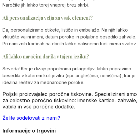
Naročite jih lahko torej vnaprej brez skrbi.
Ali personalizacija velja za vsak element?
Da, personaliziramo etikete, lističe in embalažo. Na njih lahko
vključite vajini imeni, datum poroke in poljubno besedilo zahvale.
Pri namiznih karticah na darilih lahko natisnemo tudi imena svatov.
Ali lahko naročim darila v tujem jeziku?
Seveda! Ker je dizajn popolnoma prilagodljiv, lahko pripravimo
besedila v katerem koli jeziku (npr. angleščina, nemščina), kar je
idealna rešitev za mednarodne poroke.
Poljski proizvajalec poročne tiskovine. Specializirani smo
za celostno poročno tiskovino: imenske kartice, zahvale,
vabila in vse poročne dodatke.
Želite sodelovati z nami?
Informacije o trgovini