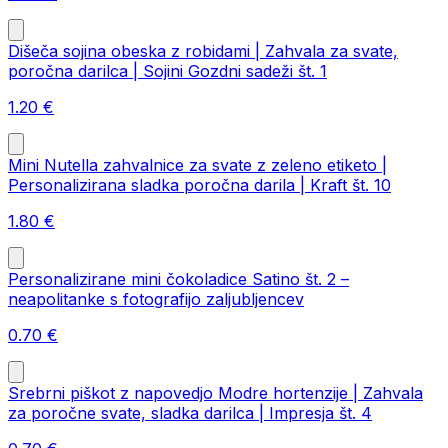
Dišeča sojina obeska z robidami | Zahvala za svate,
poročna darilca | Sojini Gozdni sadeži št. 1
1.20
€
Mini Nutella zahvalnice za svate z zeleno etiketo |
Personalizirana sladka poročna darila | Kraft št. 10
1.80
€
Personalizirane mini čokoladice Satino št. 2 –
neapolitanke s fotografijo zaljubljencev
0.70
€
Srebrni piškot z napovedjo Modre hortenzije | Zahvala
za poročne svate, sladka darilca | Impresja št. 4