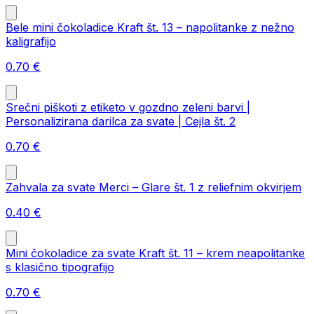
Bele mini čokoladice Kraft št. 13 – napolitanke z nežno
kaligrafijo
0.70
€
Srečni piškoti z etiketo v gozdno zeleni barvi |
Personalizirana darilca za svate | Cejla št. 2
0.70
€
Zahvala za svate Merci – Glare št. 1 z reliefnim okvirjem
0.40
€
Mini čokoladice za svate Kraft št. 11 – krem neapolitanke
s klasično tipografijo
0.70
€