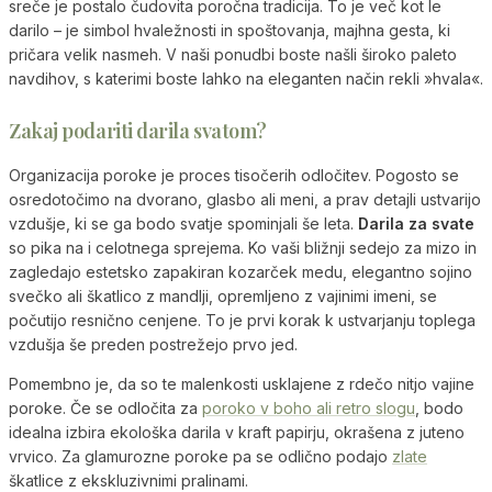
sreče je postalo čudovita poročna tradicija. To je več kot le
darilo – je simbol hvaležnosti in spoštovanja, majhna gesta, ki
pričara velik nasmeh. V naši ponudbi boste našli široko paleto
navdihov, s katerimi boste lahko na eleganten način rekli »hvala«.
Zakaj podariti darila svatom?
Organizacija poroke je proces tisočerih odločitev. Pogosto se
osredotočimo na dvorano, glasbo ali meni, a prav detajli ustvarijo
vzdušje, ki se ga bodo svatje spominjali še leta.
Darila za svate
so pika na i celotnega sprejema. Ko vaši bližnji sedejo za mizo in
zagledajo estetsko zapakiran kozarček medu, elegantno sojino
svečko ali škatlico z mandlji, opremljeno z vajinimi imeni, se
počutijo resnično cenjene. To je prvi korak k ustvarjanju toplega
vzdušja še preden postrežejo prvo jed.
Pomembno je, da so te malenkosti usklajene z rdečo nitjo vajine
poroke. Če se odločita za
poroko v boho ali retro slogu
, bodo
idealna izbira ekološka darila v kraft papirju, okrašena z juteno
vrvico. Za glamurozne poroke pa se odlično podajo
zlate
škatlice z ekskluzivnimi pralinami.