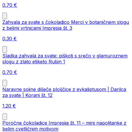
0.70
€
Zahvala za svate s čokoladico Merci v botaničnem slogu
z belimi vrtnicami Impresja št. 3
0.30
€
Sladka zahvala za svate: piškoti s srečo v glamuroznem
slogu z zlato etiketo Rubin 1
0.70
€
Naravne sojine dišeče ploščice z evkaliptusom | Darilca
za svate | Korani št. 12
1.20
€
Poročne čokoladice Impresija št. 11 – mini napolitanke z
belim cvetličnim motivom