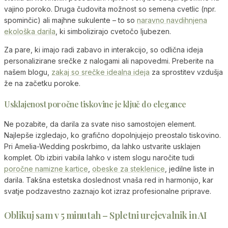
vajino poroko. Druga čudovita možnost so semena cvetlic (npr.
spominčic) ali majhne sukulente – to so
naravno navdihnjena
ekološka darila
, ki simbolizirajo cvetočo ljubezen.
Za pare, ki imajo radi zabavo in interakcijo, so odlična ideja
personalizirane srečke z nalogami ali napovedmi. Preberite na
našem blogu,
zakaj so srečke idealna ideja
za sprostitev vzdušja
že na začetku poroke.
Usklajenost poročne tiskovine je ključ do elegance
Ne pozabite, da darila za svate niso samostojen element.
Najlepše izgledajo, ko grafično dopolnjujejo preostalo tiskovino.
Pri Amelia-Wedding poskrbimo, da lahko ustvarite usklajen
komplet. Ob izbiri vabila lahko v istem slogu naročite tudi
poročne namizne kartice
,
obeske za steklenice
, jedilne liste in
darila. Takšna estetska doslednost vnaša red in harmonijo, kar
svatje podzavestno zaznajo kot izraz profesionalne priprave.
Oblikuj sam v 5 minutah – Spletni urejevalnik in AI