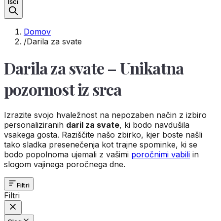
Išči
Domov
/
Darila za svate
Darila za svate – Unikatna
pozornost iz srca
Izrazite svojo hvaležnost na nepozaben način z izbiro
personaliziranih
daril za svate
, ki bodo navdušila
vsakega gosta. Raziščite našo zbirko, kjer boste našli
tako sladka presenečenja kot trajne spominke, ki se
bodo popolnoma ujemali z vašimi
poročnimi vabili
in
slogom vajinega poročnega dne.
Filtri
Filtri