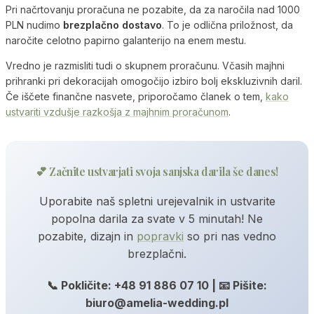
Pri načrtovanju proračuna ne pozabite, da za naročila nad 1000
PLN nudimo
brezplačno dostavo
. To je odlična priložnost, da
naročite celotno papirno galanterijo na enem mestu.
Vredno je razmisliti tudi o skupnem proračunu. Včasih majhni
prihranki pri dekoracijah omogočijo izbiro bolj ekskluzivnih daril.
Če iščete finančne nasvete, priporočamo članek o tem,
kako
ustvariti vzdušje razkošja z majhnim proračunom
.
💕 Začnite ustvarjati svoja sanjska darila še danes!
Uporabite naš spletni urejevalnik in ustvarite
popolna darila za svate v 5 minutah! Ne
pozabite, dizajn in
popravki
so pri nas vedno
brezplačni.
📞 Pokličite: +48 91 886 07 10 | 📧 Pišite:
biuro@amelia-wedding.pl