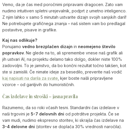
Vemo, da je čas med poročnimi pripravami dragocen. Zato vam
nudimo intuitiven spletni urejevalnik, podprt z umetno inteligenco.
Z njim lahko v samo 5 minutah ustvarite dizajn svojih sanjskih daril!
Ne potrebujete grafičnega znanja – naš sistem vam bo predlagal
postavitve, pisave in grafike.
Kaj nas odlikuje?
Ponujamo
vedno brezplačen dizajn
in
neomejeno število
popravkov
. Ne glede na to, ali spremembe vnese naš grafik ali
jih ustvari AI, na projektu delamo tako dolgo, dokler niste 100%
zadovoljni. To je jamstvo, da bo končni rezultat točno takšen, kot
ste si zamislili. Če nimate ideje za besedilo, preverite naš vodič
kaj napisati na darila za svate
, kjer boste našli pripravljene
vzorce – od ganljivih do humorističnih.
Čas izdelave in stroški – jasna pravila
Razumemo, da so roki včasih tesni. Standardni čas izdelave v
naši trgovini je
5-7 delovnih dni
od potrditve projekta. Če se
vam mudi, nudimo ekspresno storitev, ki skrajša čas izdelave na
3-4 delovne dni
(storitev se doplača 30% vrednosti naročila).