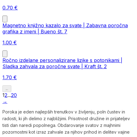
0.70
€
Magnetno knjižno kazalo za svate | Zabavna poročna
grafika z imeni | Bueno št. 7
1.00
€
Ročno izdelane personalizirane lizike s potonikami |
Sladka zahvala za poročne svate | Kraft št. 2
1.70
€
←
1
2
...
20
→
Poroka je eden najlepših trenutkov v življenju, poln čustev in
radosti, ki jih delimo z najbližjimi. Prisotnost družine in prijateljev
tisti dan naredi popolnega. Obdarovanje svatov z majhnimi
pozornostmi kot izraz zahvale za njihov prihod in delitev vajine