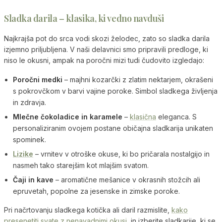
Sladka darila – klasika, ki vedno navduši
Najkrajša pot do srca vodi skozi želodec, zato so sladka darila
izjemno priljubljena. V naši delavnici smo pripravili predloge, ki
niso le okusni, ampak na poročni mizi tudi čudovito izgledajo:
Poročni medki
– majhni kozarčki z zlatim nektarjem, okrašeni
s pokrovčkom v barvi vajine poroke. Simbol sladkega življenja
in zdravja.
Mlečne čokoladice in karamele
–
klasična
eleganca. S
personaliziranim ovojem postane običajna sladkarija unikaten
spominek.
Lizike
– vrnitev v otroške okuse, ki bo pričarala nostalgijo in
nasmeh tako starejšim kot mlajšim svatom.
Čaji in kave
– aromatične mešanice v okrasnih stožcih ali
epruvetah, popolne za jesenske in zimske poroke.
Pri načrtovanju sladkega kotička ali daril razmislite,
kako
presenetiti svate z nenavadnimi okusi
, in izberite sladkarije, ki se