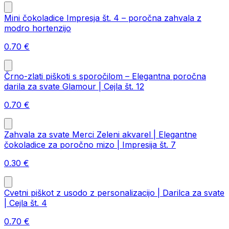
Mini čokoladice Impresja št. 4 – poročna zahvala z
modro hortenzijo
0.70
€
Črno-zlati piškoti s sporočilom – Elegantna poročna
darila za svate Glamour | Cejla št. 12
0.70
€
Zahvala za svate Merci Zeleni akvarel | Elegantne
čokoladice za poročno mizo | Impresija št. 7
0.30
€
Cvetni piškot z usodo z personalizacijo | Darilca za svate
| Cejla št. 4
0.70
€