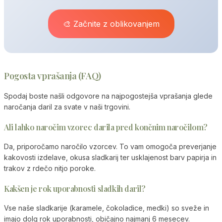
🎨 Začnite z oblikovanjem
Pogosta vprašanja (FAQ)
Spodaj boste našli odgovore na najpogostejša vprašanja glede
naročanja daril za svate v naši trgovini.
Ali lahko naročim vzorec darila pred končnim naročilom?
Da, priporočamo naročilo vzorcev. To vam omogoča preverjanje
kakovosti izdelave, okusa sladkarij ter usklajenost barv papirja in
trakov z rdečo nitjo poroke.
Kakšen je rok uporabnosti sladkih daril?
Vse naše sladkarije (karamele, čokoladice, medki) so sveže in
imajo dolg rok uporabnosti, običajno najmanj 6 mesecev.