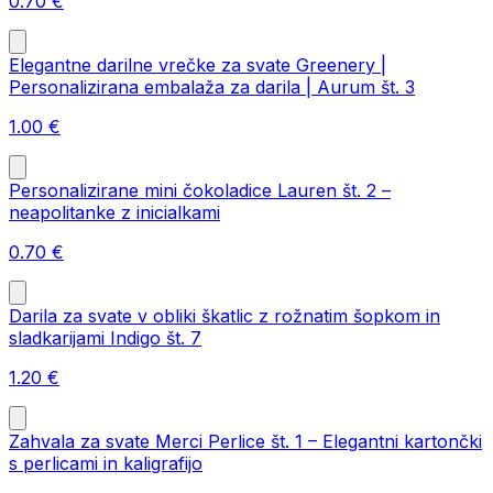
0.70
€
Elegantne darilne vrečke za svate Greenery |
Personalizirana embalaža za darila | Aurum št. 3
1.00
€
Personalizirane mini čokoladice Lauren št. 2 –
neapolitanke z inicialkami
0.70
€
Darila za svate v obliki škatlic z rožnatim šopkom in
sladkarijami Indigo št. 7
1.20
€
Zahvala za svate Merci Perlice št. 1 – Elegantni kartončki
s perlicami in kaligrafijo