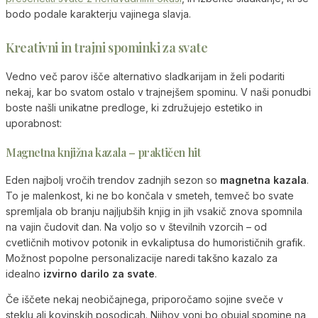
bodo podale karakterju vajinega slavja.
Kreativni in trajni spominki za svate
Vedno več parov išče alternativo sladkarijam in želi podariti
nekaj, kar bo svatom ostalo v trajnejšem spominu. V naši ponudbi
boste našli unikatne predloge, ki združujejo estetiko in
uporabnost:
Magnetna knjižna kazala – praktičen hit
Eden najbolj vročih trendov zadnjih sezon so
magnetna kazala
.
To je malenkost, ki ne bo končala v smeteh, temveč bo svate
spremljala ob branju najljubših knjig in jih vsakič znova spomnila
na vajin čudovit dan. Na voljo so v številnih vzorcih – od
cvetličnih motivov potonik in evkaliptusa do humorističnih grafik.
Možnost popolne personalizacije naredi takšno kazalo za
idealno
izvirno darilo za svate
.
Če iščete nekaj neobičajnega, priporočamo sojine sveče v
steklu ali kovinskih posodicah. Njihov vonj bo obujal spomine na