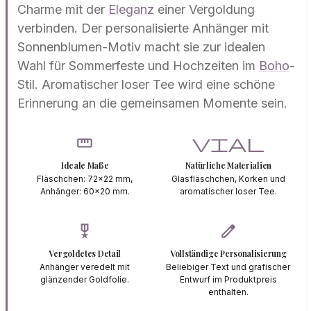
Charme mit der
Eleganz
einer Vergoldung
verbinden. Der personalisierte Anhänger mit
Sonnenblumen-Motiv macht sie zur idealen
Wahl für Sommerfeste und Hochzeiten im
Boho
-
Stil. Aromatischer loser Tee wird eine schöne
Erinnerung an die gemeinsamen Momente sein.
straighten
vial
Ideale Maße
Natürliche Materialien
Fläschchen: 72x22 mm,
Glasfläschchen, Korken und
Anhänger: 60x20 mm.
aromatischer loser Tee.
military_tech
edit
Vergoldetes Detail
Vollständige Personalisierung
Anhänger veredelt mit
Beliebiger Text und grafischer
glänzender Goldfolie.
Entwurf im Produktpreis
enthalten.