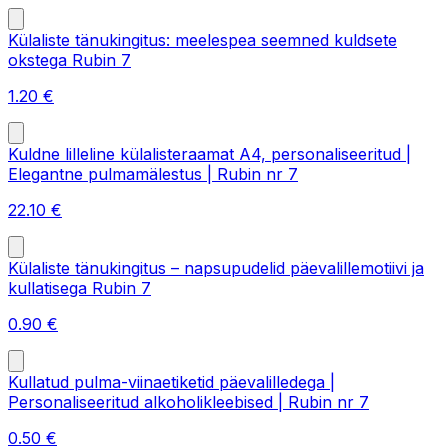
Külaliste tänukingitus: meelespea seemned kuldsete
okstega Rubin 7
1.20
€
Kuldne lilleline külalisteraamat A4, personaliseeritud |
Elegantne pulmamälestus | Rubin nr 7
22.10
€
Külaliste tänukingitus – napsupudelid päevalillemotiivi ja
kullatisega Rubin 7
0.90
€
Kullatud pulma-viinaetiketid päevalilledega |
Personaliseeritud alkoholikleebised | Rubin nr 7
0.50
€