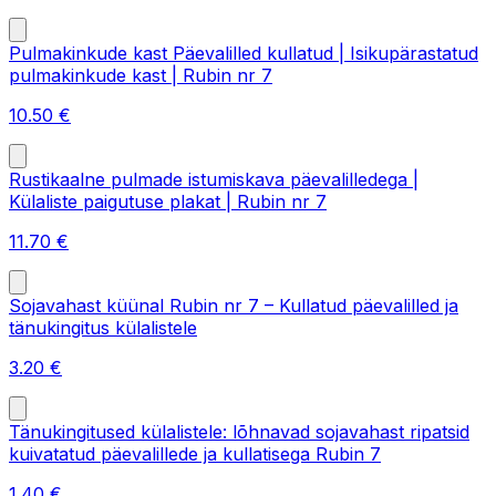
Pulmakinkude kast Päevalilled kullatud | Isikupärastatud
pulmakinkude kast | Rubin nr 7
10.50
€
Rustikaalne pulmade istumiskava päevalilledega |
Külaliste paigutuse plakat | Rubin nr 7
11.70
€
Sojavahast küünal Rubin nr 7 – Kullatud päevalilled ja
tänukingitus külalistele
3.20
€
Tänukingitused külalistele: lõhnavad sojavahast ripatsid
kuivatatud päevalillede ja kullatisega Rubin 7
1.40
€