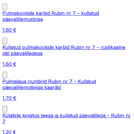
Pulmakookide karbid Rubin nr 7 – kullatud
päevalillemustriga
1.60
€
Kullatud pulmakookide karbid Rubin nr 7 – rustikaalne
stiil päevalilledega
1.60
€
Pulmalaua numbrid Rubin nr 7 – Kullatud
päevalillemotiiviga kaardid
1.70
€
Külaliste kingitus teega ja kullatud päevalillega – Rubin nr
7
1.20
€