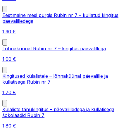
Eestimaine mesi purgis Rubin nr 7 – kullatud kingitus
päevalilledega
1.30
€
Lõhnaküünal Rubin nr 7 – kingitus päevalillega
1.90
€
Kingitused külalistele – lõhnaküünal päevalille ja
kullatisega Rubin nr 7
1.70
€
Külaliste tänukingitus – päevalilledega ja kullatisega
šokolaadid Rubin 7
1.80
€