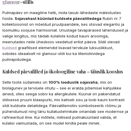
glamour
-stiilis
Pulmapäev on maagiline hetk, mida tasub lähedaste mälestustes
hoida.
Sojavahast küünlad kuldsete päevalilledega
Rubin nr 7
kollektsioonist on mõeldud pruutpaaridele, kes otsivad elegantsi ja
loomuliku soojuse harmooniat. Unustage tavapärased lahendused ja
valige kingitus, mis täidab külaliste kodud kauni aroomiga,
meenutades neile üheskoos veedetud erilist päeva. Sildil olevad
kuldsed
graafilised elemendid lisavad tervikule luksuslikkust,
sobides ideaalselt nii glamour-stiili kui ka lillemotiividega
pulmapidudega.
Kuldsed päevalilled ja ökoloogiline vaha – täiuslik kooslus
Selle toote südameks on
100% looduslik sojavaha
, mis on
biolagunev ja tervisele ohutu – see ei eralda põlemisel kahjulikke
aineid, olles seega sobiv ka allergikutele. Küünal on pakendatud
stiilsesse pruuni klaaspurki, mis kaitseb sisu ja loob kauni kontrasti
sildi kuldsete detailidega. Päevalillemotiiv sümboliseerib rõõmu ja
pühendumust ning tänu kullatustehnikale omandab see modernse ja
rafineeritud ilme. Kui mõtlete, milliseid pulmaküünlaid valida, et
külalisi vaimustada, on see mudel kindla peale minek.