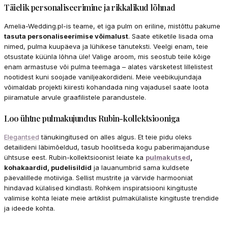
Täielik personaliseerimine ja rikkalikud lõhnad
Amelia-Wedding.pl-is teame, et iga pulm on eriline, mistõttu pakume
tasuta personaliseerimise võimalust
. Saate etiketile lisada oma
nimed, pulma kuupäeva ja lühikese tänuteksti. Veelgi enam, teie
otsustate küünla lõhna üle! Valige aroom, mis seostub teile kõige
enam armastuse või pulma teemaga – alates värsketest lillelistest
nootidest kuni soojade vaniljeakordideni. Meie veebikujundaja
võimaldab projekti kiiresti kohandada ning vajadusel saate loota
piiramatule arvule graafilistele parandustele.
Loo ühtne pulmakujundus Rubin-kollektsiooniga
Elegantsed
tänukingitused on alles algus. Et teie pidu oleks
detailideni läbimõeldud, tasub hoolitseda kogu paberimajanduse
ühtsuse eest. Rubin-kollektsioonist leiate ka
pulmakutsed
,
kohakaardid, pudelisildid
ja lauanumbrid sama kuldsete
päevalillede motiiviga. Sellist mustrite ja värvide harmooniat
hindavad külalised kindlasti. Rohkem inspiratsiooni kingituste
valimise kohta leiate meie artiklist pulmakülaliste kingituste trendide
ja ideede kohta.