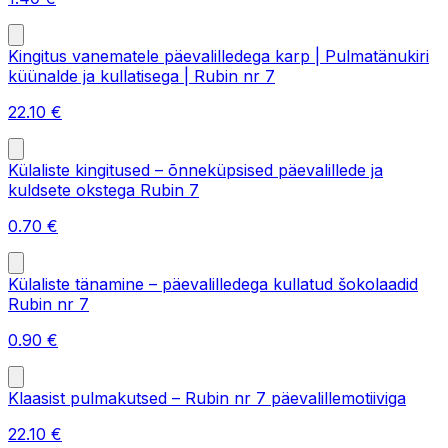
Kingitus vanematele päevalilledega karp | Pulmatänukiri
küünalde ja kullatisega | Rubin nr 7
22.10
€
Külaliste kingitused – õnneküpsised päevalillede ja
kuldsete okstega Rubin 7
0.70
€
Külaliste tänamine – päevalilledega kullatud šokolaadid
Rubin nr 7
0.90
€
Klaasist pulmakutsed – Rubin nr 7 päevalillemotiiviga
22.10
€