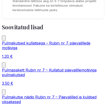
Standardne täitmise aeg on 5-7 tööpäeva alates projekti
kinnitamisest. Pakume ka kiirtellimuse võimalust
kiireloomuliste tellimuste jaoks.
Soovitatud lisad
Pulmakutsed kullatisega – Rubin nr 7 päevalillede
motiiviga
1.20
€
Pulmapakett Rubin nr 7 – Kullatud päevalillemotiiviga
pulmakutsed
3.50
€
Pulmakutse näidis Rubin nr 7 – Päevalilled ja kuldsed
oksakesed