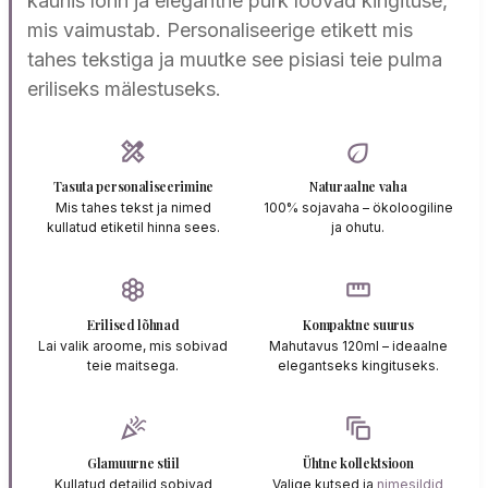
kaunis lõhn ja elegantne purk loovad kingituse,
mis vaimustab. Personaliseerige etikett mis
tahes tekstiga ja muutke see pisiasi teie pulma
eriliseks mälestuseks.
design_services
eco
Tasuta personaliseerimine
Naturaalne vaha
Mis tahes tekst ja nimed
100% sojavaha – ökoloogiline
kullatud etiketil hinna sees.
ja ohutu.
filter_vintage
straighten
Erilised lõhnad
Kompaktne suurus
Lai valik aroome, mis sobivad
Mahutavus 120ml – ideaalne
teie maitsega.
elegantseks kingituseks.
celebration
auto_awesome_motion
Glamuurne stiil
Ühtne kollektsioon
Kullatud detailid sobivad
Valige kutsed ja
nimesildid