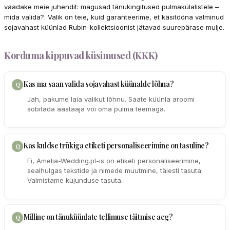
vaadake meie juhendit: magusad tänukingitused pulmakülalistele –
mida valida?. Valik on teie, kuid garanteerime, et käsitööna valminud
sojavahast küünlad Rubin-kollektsioonist jätavad suurepärase mulje.
Korduma kippuvad küsimused (KKK)
Kas ma saan valida sojavahast küünalde lõhna?
Jah, pakume laia valikut lõhnu. Saate küünla aroomi
sobitada aastaaja või oma pulma teemaga.
Kas kuldse trükiga etiketi personaliseerimine on tasuline?
Ei, Amelia-Wedding.pl-is on etiketi personaliseerimine,
sealhulgas tekstide ja nimede muutmine, täiesti tasuta.
Valmistame kujunduse tasuta.
Milline on tänuküünlate tellimuse täitmise aeg?