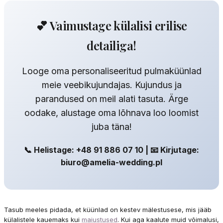
💕 Vaimustage külalisi erilise
detailiga!
Looge oma personaliseeritud pulmaküünlad
meie veebikujundajas. Kujundus ja
parandused on meil alati tasuta. Ärge
oodake, alustage oma lõhnava loo loomist
juba täna!
📞 Helistage: +48 91 886 07 10 | 📧 Kirjutage:
biuro@amelia-wedding.pl
Tasub meeles pidada, et küünlad on kestev mälestusese, mis jääb
külalistele kauemaks kui
maiustused
. Kui aga kaalute muid võimalusi,