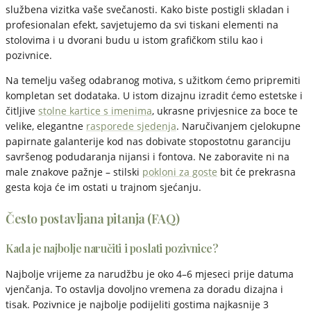
službena vizitka vaše svečanosti. Kako biste postigli skladan i
profesionalan efekt, savjetujemo da svi tiskani elementi na
stolovima i u dvorani budu u istom grafičkom stilu kao i
pozivnice.
Na temelju vašeg odabranog motiva, s užitkom ćemo pripremiti
kompletan set dodataka. U istom dizajnu izradit ćemo estetske i
čitljive
stolne kartice s imenima
, ukrasne privjesnice za boce te
velike, elegantne
rasporede sjedenja
. Naručivanjem cjelokupne
papirnate galanterije kod nas dobivate stopostotnu garanciju
savršenog podudaranja nijansi i fontova. Ne zaboravite ni na
male znakove pažnje – stilski
pokloni za goste
bit će prekrasna
gesta koja će im ostati u trajnom sjećanju.
Često postavljana pitanja (FAQ)
Kada je najbolje naručiti i poslati pozivnice?
Najbolje vrijeme za narudžbu je oko 4–6 mjeseci prije datuma
vjenčanja. To ostavlja dovoljno vremena za doradu dizajna i
tisak. Pozivnice je najbolje podijeliti gostima najkasnije 3