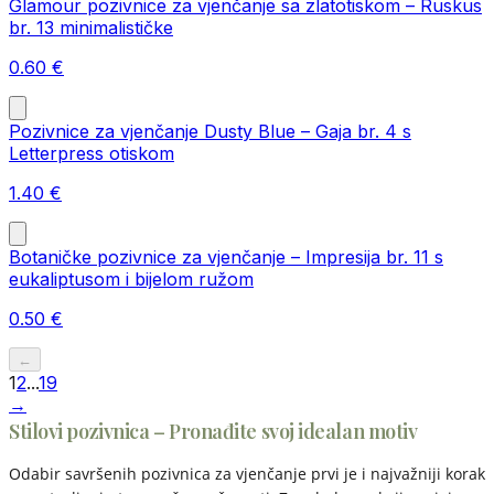
Glamour pozivnice za vjenčanje sa zlatotiskom – Ruskus
br. 13 minimalističke
0.60
€
Pozivnice za vjenčanje Dusty Blue – Gaja br. 4 s
Letterpress otiskom
1.40
€
Botaničke pozivnice za vjenčanje – Impresija br. 11 s
eukaliptusom i bijelom ružom
0.50
€
←
1
2
...
19
→
Stilovi pozivnica – Pronađite svoj idealan motiv
Odabir savršenih pozivnica za vjenčanje prvi je i najvažniji korak