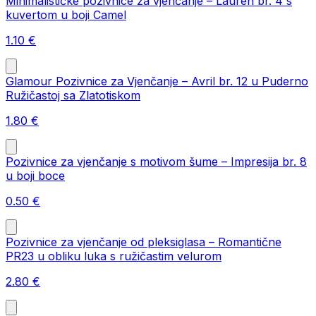
Minimalističke pozivnice za vjenčanje – Lauren br. 4 s
kuvertom u boji Camel
1.10
€
Glamour Pozivnice za Vjenčanje – Avril br. 12 u Puderno
Ružičastoj sa Zlatotiskom
1.80
€
Pozivnice za vjenčanje s motivom šume – Impresija br. 8
u boji boce
0.50
€
Pozivnice za vjenčanje od pleksiglasa – Romantične
PR23 u obliku luka s ružičastim velurom
2.80
€