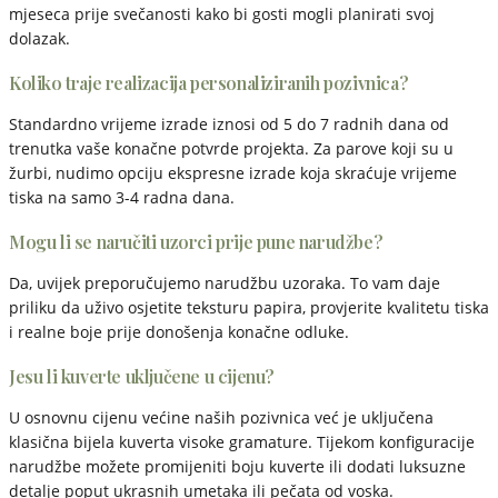
mjeseca prije svečanosti kako bi gosti mogli planirati svoj
dolazak.
Koliko traje realizacija personaliziranih pozivnica?
Standardno vrijeme izrade iznosi od 5 do 7 radnih dana od
trenutka vaše konačne potvrde projekta. Za parove koji su u
žurbi, nudimo opciju ekspresne izrade koja skraćuje vrijeme
tiska na samo 3-4 radna dana.
Mogu li se naručiti uzorci prije pune narudžbe?
Da, uvijek preporučujemo narudžbu uzoraka. To vam daje
priliku da uživo osjetite teksturu papira, provjerite kvalitetu tiska
i realne boje prije donošenja konačne odluke.
Jesu li kuverte uključene u cijenu?
U osnovnu cijenu većine naših pozivnica već je uključena
klasična bijela kuverta visoke gramature. Tijekom konfiguracije
narudžbe možete promijeniti boju kuverte ili dodati luksuzne
detalje poput ukrasnih umetaka ili pečata od voska.