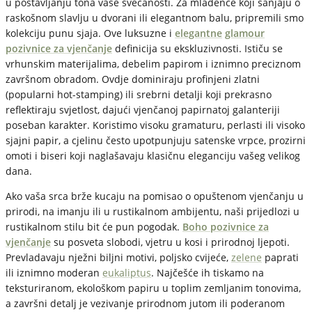
u postavljanju tona vaše svečanosti. Za mladence koji sanjaju o
raskošnom slavlju u dvorani ili elegantnom balu, pripremili smo
kolekciju punu sjaja. Ove luksuzne i
elegantne
glamour
pozivnice za vjenčanje
definicija su ekskluzivnosti. Ističu se
vrhunskim materijalima, debelim papirom i iznimno preciznom
završnom obradom. Ovdje dominiraju profinjeni zlatni
(popularni hot-stamping) ili srebrni detalji koji prekrasno
reflektiraju svjetlost, dajući vjenčanoj papirnatoj galanteriji
poseban karakter. Koristimo visoku gramaturu, perlasti ili visoko
sjajni papir, a cjelinu često upotpunjuju satenske vrpce, prozirni
omoti i biseri koji naglašavaju klasičnu eleganciju vašeg velikog
dana.
Ako vaša srca brže kucaju na pomisao o opuštenom vjenčanju u
prirodi, na imanju ili u rustikalnom ambijentu, naši prijedlozi u
rustikalnom stilu bit će pun pogodak.
Boho pozivnice za
vjenčanje
su posveta slobodi, vjetru u kosi i prirodnoj ljepoti.
Prevladavaju nježni biljni motivi, poljsko cvijeće,
zelene
paprati
ili iznimno moderan
eukaliptus
. Najčešće ih tiskamo na
teksturiranom, ekološkom papiru u toplim zemljanim tonovima,
a završni detalj je vezivanje prirodnom jutom ili poderanom