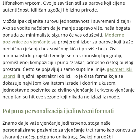
šifonskom vrpcom. Ovo je savršen stil za parove koji cijene
autentičnost, idiličan ugođaj i blizinu prirode.
Možda ipak cijenite surovu jednostavnost i suvremeni dizajn?
Ako se vodite načelom da je manje zapravo više, naša bogata
ponuda za minimaliste sigurno će vas oduševiti.
Moderne
pozivnice za vjenčanje
su provjereni izbor za parove koji traže
neobična rješenja bez suvišnog kiča i previše boja. Ovi
minimalistički projekti temelje se na vrhunskoj tipografiji,
promišljenoj kompoziciji i puno "zraka", odnosno čistog bijelog
prostora. Često se pojavljuju samo suptilne linije,
geometrijski
uzorci
ili nježni, apstraktni oblici. To je čista forma koja se
dokazuje najvišom kvalitetom izrade i dobrim ukusom.
Jednostavne pozivnice za civilno vjenčanje
i crkveno vjenčanje
neupitan su hit ove sezone koji nikada ne izlazi iz mode.
Potpuna personalizacija i jedinstveni formati
Znamo da je vaše vjenčanje jedinstveno, stoga naše
personalizirane pozivnice za vjenčanje
tretiramo kao osnovu za
stvaranje nečeg potpuno unikatnog. Svakoj narudžbi