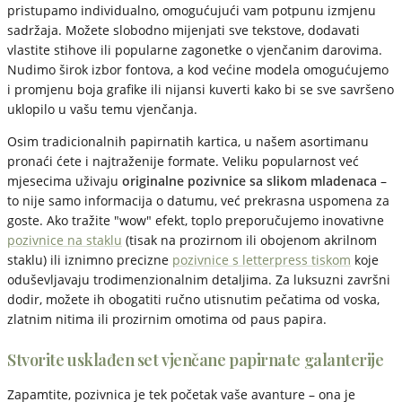
pristupamo individualno, omogućujući vam potpunu izmjenu
sadržaja. Možete slobodno mijenjati sve tekstove, dodavati
vlastite stihove ili popularne zagonetke o vjenčanim darovima.
Nudimo širok izbor fontova, a kod većine modela omogućujemo
i promjenu boja grafike ili nijansi kuverti kako bi se sve savršeno
uklopilo u vašu temu vjenčanja.
Osim tradicionalnih papirnatih kartica, u našem asortimanu
pronaći ćete i najtraženije formate. Veliku popularnost već
mjesecima uživaju
originalne pozivnice sa slikom mladenaca
–
to nije samo informacija o datumu, već prekrasna uspomena za
goste. Ako tražite "wow" efekt, toplo preporučujemo inovativne
pozivnice na staklu
(tisak na prozirnom ili obojenom akrilnom
staklu) ili iznimno precizne
pozivnice s letterpress tiskom
koje
oduševljavaju trodimenzionalnim detaljima. Za luksuzni završni
dodir, možete ih obogatiti ručno utisnutim pečatima od voska,
zlatnim nitima ili prozirnim omotima od paus papira.
Stvorite usklađen set vjenčane papirnate galanterije
Zapamtite, pozivnica je tek početak vaše avanture – ona je