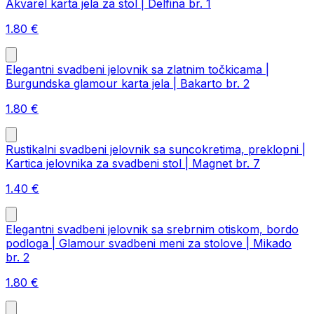
Akvarel karta jela za stol | Delfina br. 1
1.80
€
Elegantni svadbeni jelovnik sa zlatnim točkicama |
Burgundska glamour karta jela | Bakarto br. 2
1.80
€
Rustikalni svadbeni jelovnik sa suncokretima, preklopni |
Kartica jelovnika za svadbeni stol | Magnet br. 7
1.40
€
Elegantni svadbeni jelovnik sa srebrnim otiskom, bordo
podloga | Glamour svadbeni meni za stolove | Mikado
br. 2
1.80
€