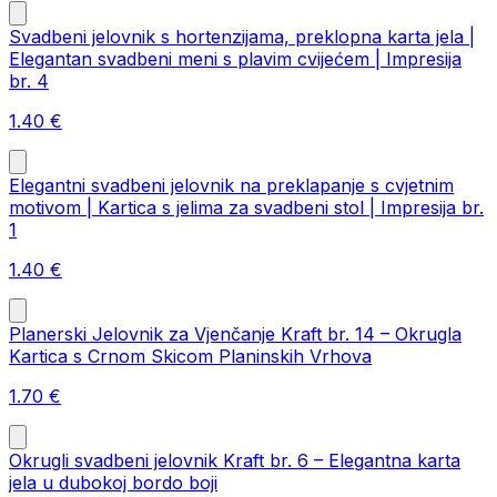
Svadbeni jelovnik s hortenzijama, preklopna karta jela |
Elegantan svadbeni meni s plavim cvijećem | Impresija
br. 4
1.40
€
Elegantni svadbeni jelovnik na preklapanje s cvjetnim
motivom | Kartica s jelima za svadbeni stol | Impresija br.
1
1.40
€
Planerski Jelovnik za Vjenčanje Kraft br. 14 – Okrugla
Kartica s Crnom Skicom Planinskih Vrhova
1.70
€
Okrugli svadbeni jelovnik Kraft br. 6 – Elegantna karta
jela u dubokoj bordo boji