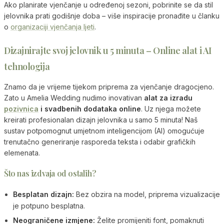
Ako planirate vjenčanje u određenoj sezoni, pobrinite se da stil
jelovnika prati godišnje doba – više inspiracije pronađite u članku
o
organizaciji vjenčanja ljeti
.
Dizajnirajte svoj jelovnik u 5 minuta – Online alat i AI
tehnologija
Znamo da je vrijeme tijekom priprema za vjenčanje dragocjeno.
Zato u Amelia Wedding nudimo inovativan
alat za izradu
pozivnica
i svadbenih dodataka online
. Uz njega možete
kreirati profesionalan dizajn jelovnika u samo 5 minuta! Naš
sustav potpomognut umjetnom inteligencijom (AI) omogućuje
trenutačno generiranje rasporeda teksta i odabir grafičkih
elemenata.
Što nas izdvaja od ostalih?
Besplatan dizajn:
Bez obzira na model, priprema vizualizacije
je potpuno besplatna.
Neograničene izmjene:
Želite promijeniti font, pomaknuti