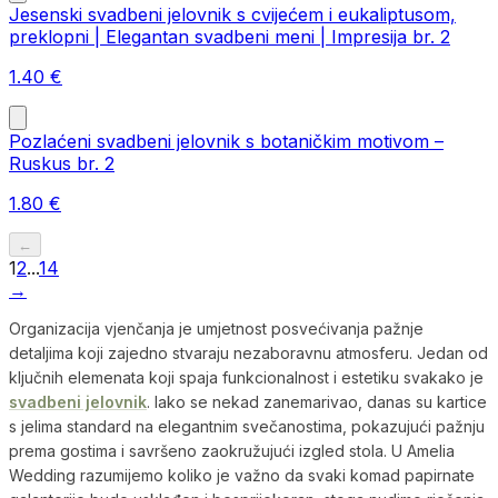
Jesenski svadbeni jelovnik s cvijećem i eukaliptusom,
preklopni | Elegantan svadbeni meni | Impresija br. 2
1.40
€
Pozlaćeni svadbeni jelovnik s botaničkim motivom –
Ruskus br. 2
1.80
€
←
1
2
...
14
→
Organizacija vjenčanja je umjetnost posvećivanja pažnje
detaljima koji zajedno stvaraju nezaboravnu atmosferu. Jedan od
ključnih elemenata koji spaja funkcionalnost i estetiku svakako je
svadbeni jelovnik
. Iako se nekad zanemarivao, danas su kartice
s jelima standard na elegantnim svečanostima, pokazujući pažnju
prema gostima i savršeno zaokružujući izgled stola. U Amelia
Wedding razumijemo koliko je važno da svaki komad papirnate