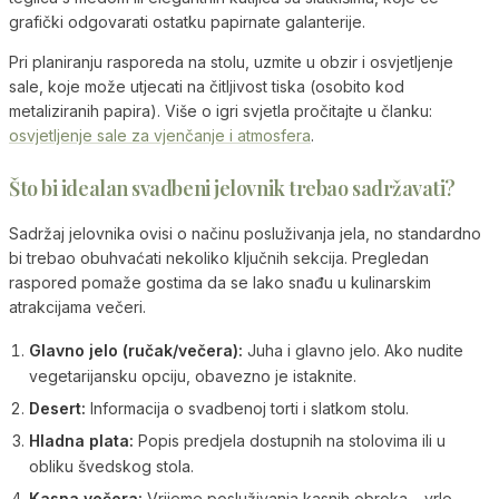
grafički odgovarati ostatku papirnate galanterije.
Pri planiranju rasporeda na stolu, uzmite u obzir i osvjetljenje
sale, koje može utjecati na čitljivost tiska (osobito kod
metaliziranih papira). Više o igri svjetla pročitajte u članku:
osvjetljenje sale za vjenčanje i atmosfera
.
Što bi idealan svadbeni jelovnik trebao sadržavati?
Sadržaj jelovnika ovisi o načinu posluživanja jela, no standardno
bi trebao obuhvaćati nekoliko ključnih sekcija. Pregledan
raspored pomaže gostima da se lako snađu u kulinarskim
atrakcijama večeri.
Glavno jelo (ručak/večera):
Juha i glavno jelo. Ako nudite
vegetarijansku opciju, obavezno je istaknite.
Desert:
Informacija o svadbenoj torti i slatkom stolu.
Hladna plata:
Popis predjela dostupnih na stolovima ili u
obliku švedskog stola.
Kasna večera:
Vrijeme posluživanja kasnih obroka – vrlo