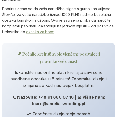
Pobrinut ćemo se da vaša narudžba stigne sigurno i na vrijeme.
Štoviše, za veće narudžbe (iznad 1000 PLN) nudimo besplatnu
dostavu kurirskom službom. Ovo je savršena prilika da naručite
kompletnu papirnatu galanteriju na jednom mjestu – od pozivnica
i jelovnika do
oznaka za boce
.
💕 Počnite kreirati svoje vjenčane pozivnice i
jelovnike već danas!
Iskoristite naš online alat i kreirajte savršene
svadbene dodatke u 5 minuta! Zapamtite, dizajn i
izmjene su kod nas uvijek besplatni.
📞 Nazovite: +48 91 886 07 10 | 📧 Pišite nam:
biuro@amelia-wedding.pl
🎨 Započnite dizajniranje odmah