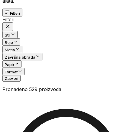
alata.
Filteri
Filteri
Stil
Boje
Motiv
Završna obrada
Papir
Format
Zatvori
Pronađeno 529 proizvoda