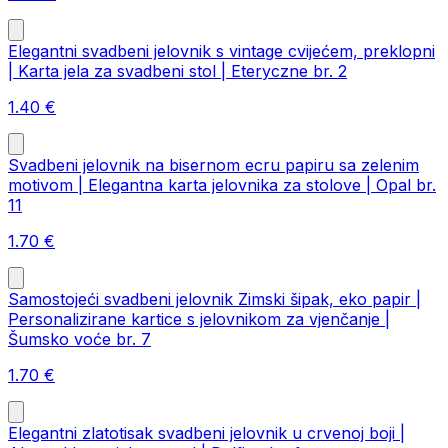
Elegantni svadbeni jelovnik s vintage cvijećem, preklopni
| Karta jela za svadbeni stol | Eteryczne br. 2
1.40
€
Svadbeni jelovnik na bisernom ecru papiru sa zelenim
motivom | Elegantna karta jelovnika za stolove | Opal br.
11
1.70
€
Samostojeći svadbeni jelovnik Zimski šipak, eko papir |
Personalizirane kartice s jelovnikom za vjenčanje |
Šumsko voće br. 7
1.70
€
Elegantni zlatotisak svadbeni jelovnik u crvenoj boji |