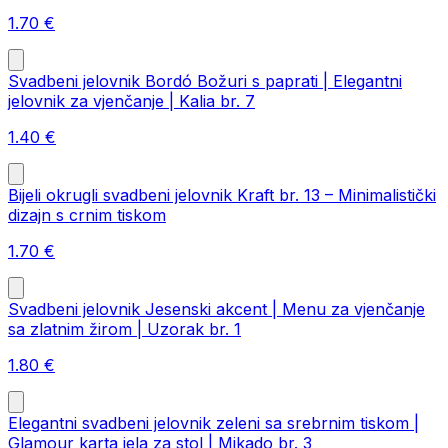
1.70
€
Svadbeni jelovnik Bordó Božuri s paprati | Elegantni
jelovnik za vjenčanje | Kalia br. 7
1.40
€
Bijeli okrugli svadbeni jelovnik Kraft br. 13 – Minimalistički
dizajn s crnim tiskom
1.70
€
Svadbeni jelovnik Jesenski akcent | Menu za vjenčanje
sa zlatnim žirom | Uzorak br. 1
1.80
€
Elegantni svadbeni jelovnik zeleni sa srebrnim tiskom |
Glamour karta jela za stol | Mikado br. 3