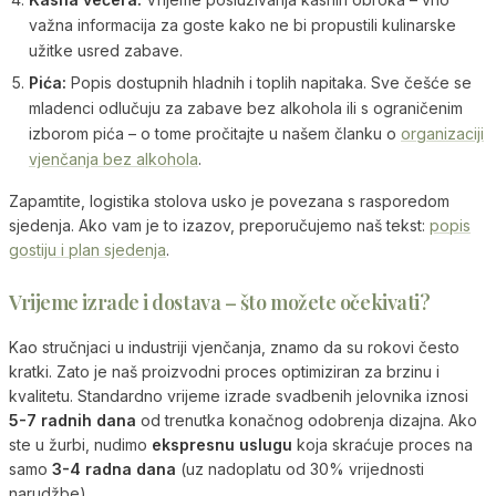
važna informacija za goste kako ne bi propustili kulinarske
užitke usred zabave.
Pića:
Popis dostupnih hladnih i toplih napitaka. Sve češće se
mladenci odlučuju za zabave bez alkohola ili s ograničenim
izborom pića – o tome pročitajte u našem članku o
organizaciji
vjenčanja bez alkohola
.
Zapamtite, logistika stolova usko je povezana s rasporedom
sjedenja. Ako vam je to izazov, preporučujemo naš tekst:
popis
gostiju i plan sjedenja
.
Vrijeme izrade i dostava – što možete očekivati?
Kao stručnjaci u industriji vjenčanja, znamo da su rokovi često
kratki. Zato je naš proizvodni proces optimiziran za brzinu i
kvalitetu. Standardno vrijeme izrade svadbenih jelovnika iznosi
5-7 radnih dana
od trenutka konačnog odobrenja dizajna. Ako
ste u žurbi, nudimo
ekspresnu uslugu
koja skraćuje proces na
samo
3-4 radna dana
(uz nadoplatu od 30% vrijednosti
narudžbe).