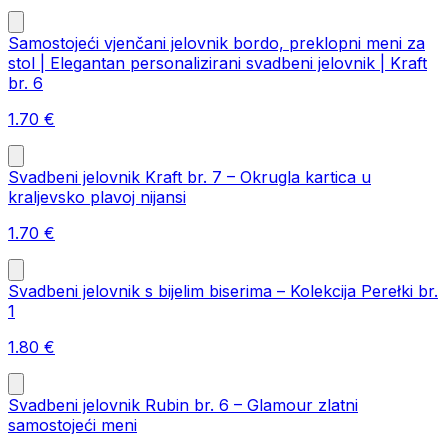
Samostojeći vjenčani jelovnik bordo, preklopni meni za
stol | Elegantan personalizirani svadbeni jelovnik | Kraft
br. 6
1.70
€
Svadbeni jelovnik Kraft br. 7 – Okrugla kartica u
kraljevsko plavoj nijansi
1.70
€
Svadbeni jelovnik s bijelim biserima – Kolekcija Perełki br.
1
1.80
€
Svadbeni jelovnik Rubin br. 6 – Glamour zlatni
samostojeći meni