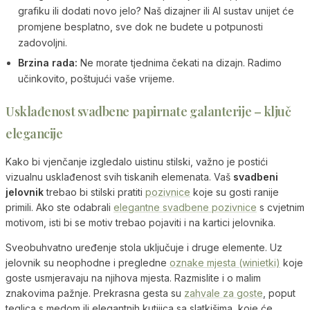
grafiku ili dodati novo jelo? Naš dizajner ili AI sustav unijet će
promjene besplatno, sve dok ne budete u potpunosti
zadovoljni.
Brzina rada:
Ne morate tjednima čekati na dizajn. Radimo
učinkovito, poštujući vaše vrijeme.
Usklađenost svadbene papirnate galanterije – ključ
elegancije
Kako bi vjenčanje izgledalo uistinu stilski, važno je postići
vizualnu usklađenost svih tiskanih elemenata. Vaš
svadbeni
jelovnik
trebao bi stilski pratiti
pozivnice
koje su gosti ranije
primili. Ako ste odabrali
elegantne svadbene pozivnice
s cvjetnim
motivom, isti bi se motiv trebao pojaviti i na kartici jelovnika.
Sveobuhvatno uređenje stola uključuje i druge elemente. Uz
jelovnik su neophodne i pregledne
oznake mjesta (winietki)
koje
goste usmjeravaju na njihova mjesta. Razmislite i o malim
znakovima pažnje. Prekrasna gesta su
zahvale za goste
, poput
teglica s medom ili elegantnih kutijica sa slatkišima, koje će