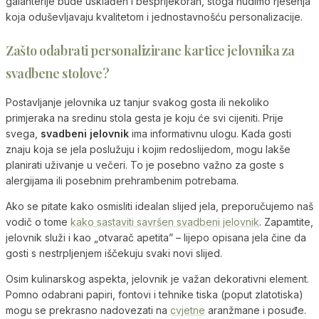
galanterije bude usklađen i besprijekoran, stoga nudimo rješenja
koja oduševljavaju kvalitetom i jednostavnošću personalizacije.
Zašto odabrati personalizirane kartice jelovnika za
svadbene stolove?
Postavljanje jelovnika uz tanjur svakog gosta ili nekoliko
primjeraka na sredinu stola gesta je koju će svi cijeniti. Prije
svega,
svadbeni jelovnik
ima informativnu ulogu. Kada gosti
znaju koja se jela poslužuju i kojim redoslijedom, mogu lakše
planirati uživanje u večeri. To je posebno važno za goste s
alergijama ili posebnim prehrambenim potrebama.
Ako se pitate kako osmisliti idealan slijed jela, preporučujemo naš
vodič o tome
kako sastaviti savršen svadbeni jelovnik
. Zapamtite,
jelovnik služi i kao „otvarač apetita” – lijepo opisana jela čine da
gosti s nestrpljenjem iščekuju svaki novi slijed.
Osim kulinarskog aspekta, jelovnik je važan dekorativni element.
Pomno odabrani papiri, fontovi i tehnike tiska (poput zlatotiska)
mogu se prekrasno nadovezati na
cvjetne
aranžmane i posuđe.