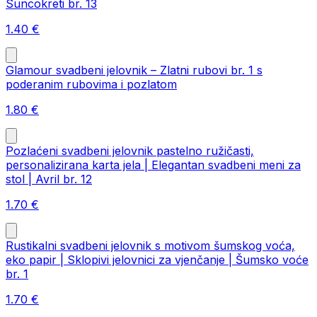
Suncokreti br. 13
1.40
€
Glamour svadbeni jelovnik – Zlatni rubovi br. 1 s
poderanim rubovima i pozlatom
1.80
€
Pozlaćeni svadbeni jelovnik pastelno ružičasti,
personalizirana karta jela | Elegantan svadbeni meni za
stol | Avril br. 12
1.70
€
Rustikalni svadbeni jelovnik s motivom šumskog voća,
eko papir | Sklopivi jelovnici za vjenčanje | Šumsko voće
br. 1
1.70
€