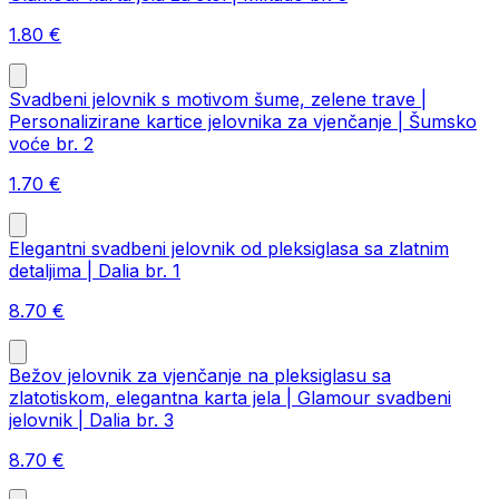
1.80
€
Svadbeni jelovnik s motivom šume, zelene trave |
Personalizirane kartice jelovnika za vjenčanje | Šumsko
voće br. 2
1.70
€
Elegantni svadbeni jelovnik od pleksiglasa sa zlatnim
detaljima | Dalia br. 1
8.70
€
Bežov jelovnik za vjenčanje na pleksiglasu sa
zlatotiskom, elegantna karta jela | Glamour svadbeni
jelovnik | Dalia br. 3
8.70
€