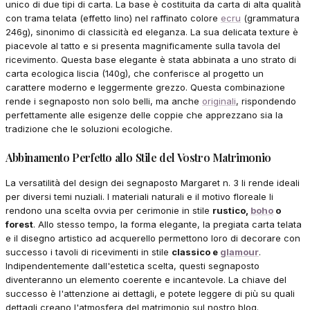
unico di due tipi di carta. La base è costituita da carta di alta qualità
con trama telata (effetto lino) nel raffinato colore
ecru
(grammatura
246g), sinonimo di classicità ed eleganza. La sua delicata texture è
piacevole al tatto e si presenta magnificamente sulla tavola del
ricevimento. Questa base elegante è stata abbinata a uno strato di
carta ecologica liscia (140g), che conferisce al progetto un
carattere moderno e leggermente grezzo. Questa combinazione
rende i segnaposto non solo belli, ma anche
originali
, rispondendo
perfettamente alle esigenze delle coppie che apprezzano sia la
tradizione che le soluzioni ecologiche.
Abbinamento Perfetto allo Stile del Vostro Matrimonio
La versatilità del design dei segnaposto Margaret n. 3 li rende ideali
per diversi temi nuziali. I materiali naturali e il motivo floreale li
rendono una scelta ovvia per cerimonie in stile
rustico,
boho
o
forest
. Allo stesso tempo, la forma elegante, la pregiata carta telata
e il disegno artistico ad acquerello permettono loro di decorare con
successo i tavoli di ricevimenti in stile
classico e
glamour
.
Indipendentemente dall'estetica scelta, questi segnaposto
diventeranno un elemento coerente e incantevole. La chiave del
successo è l'attenzione ai dettagli, e potete leggere di più su quali
dettagli creano l'atmosfera del matrimonio sul nostro blog.