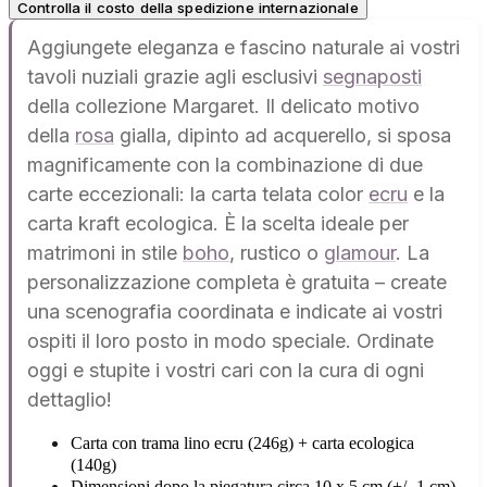
Controlla il costo della spedizione internazionale
Aggiungete eleganza e fascino naturale ai vostri
tavoli nuziali grazie agli esclusivi
segnaposti
della collezione Margaret. Il delicato motivo
della
rosa
gialla, dipinto ad acquerello, si sposa
magnificamente con la combinazione di due
carte eccezionali: la carta telata color
ecru
e la
carta kraft ecologica. È la scelta ideale per
matrimoni in stile
boho
, rustico o
glamour
. La
personalizzazione completa è gratuita – create
una scenografia coordinata e indicate ai vostri
ospiti il loro posto in modo speciale. Ordinate
oggi e stupite i vostri cari con la cura di ogni
dettaglio!
Carta con trama lino ecru (246g) + carta ecologica
(140g)
Dimensioni dopo la piegatura circa 10 x 5 cm (+/- 1 cm)