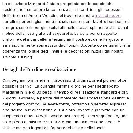
La collezione Margaret è stata progettata per le coppie che
desiderano mantenere la coerenza stilistica di tutti gli accessori.
Nell'offerta di Amelia-Wedding.pl troverete anche
inviti di nozze
,
cartellini per bottiglie, menu nuziali, numeri per i tavoli e bomboniere
e ringraziamenti per gli ospiti, tutti nello stesso splendido stile con il
motivo della rosa gialla ad acquerello. La cura per un aspetto
uniforme della cancelleria testimonia il vostro eccellente gusto e
sarà sicuramente apprezzata dagli ospiti. Scoprite come garantire la
coerenza tra lo stile degli inviti e le decorazioni nuziali dal nostro
articolo sul blog.
Dettagli dell'ordine e realizzazione
Ci impegniamo a rendere il processo di ordinazione il più semplice
possibile per voi. La quantità minima d'ordine per i segnaposto
Margaret n. 3 è di 30 pezzi. Il tempo di realizzazione standard è di 5-
7 giorni lavorativi, a partire dal momento dell'accettazione definitiva
del progetto grafico. Se avete fretta, offriamo un servizio espresso
che riduce la realizzazione a 3-4 giorni lavorativi (servizio con un
supplemento del 30% sul valore dell'ordine). Ogni segnaposto, una
volta piegato, misura circa 10 x 5 cm, una dimensione ideale: è
visibile ma non ingombra l'apparecchiatura della tavola.