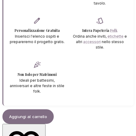
tavolo.
edit
style
Personalizzazione Gratuita
Intera Papeteria
Folk
Inserisci l'elenco ospiti e
Ordina anche inviti,
etichette
e
prepareremo il progetto gratis.
altri
accessori
nello stesso
stile.
celebration
Non Solo per Matrimoni
Ideali per battesimi,
anniversari e altre feste in stile
folk.
Aggiungi al carrello