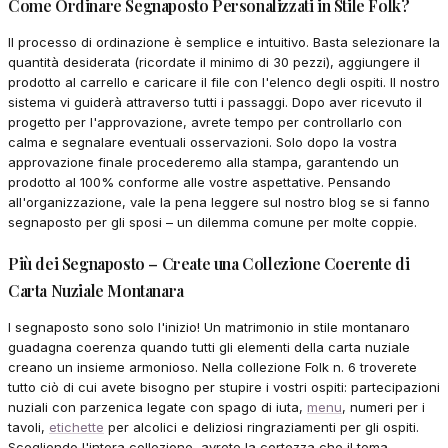
Come Ordinare Segnaposto Personalizzati in Stile Folk?
Il processo di ordinazione è semplice e intuitivo. Basta selezionare la
quantità desiderata (ricordate il minimo di 30 pezzi), aggiungere il
prodotto al carrello e caricare il file con l'elenco degli ospiti. Il nostro
sistema vi guiderà attraverso tutti i passaggi. Dopo aver ricevuto il
progetto per l'approvazione, avrete tempo per controllarlo con
calma e segnalare eventuali osservazioni. Solo dopo la vostra
approvazione finale procederemo alla stampa, garantendo un
prodotto al 100% conforme alle vostre aspettative. Pensando
all'organizzazione, vale la pena leggere sul nostro blog se si fanno
segnaposto per gli sposi – un dilemma comune per molte coppie.
Più dei Segnaposto – Create una Collezione Coerente di
Carta Nuziale Montanara
I segnaposto sono solo l'inizio! Un matrimonio in stile montanaro
guadagna coerenza quando tutti gli elementi della carta nuziale
creano un insieme armonioso. Nella collezione Folk n. 6 troverete
tutto ciò di cui avete bisogno per stupire i vostri ospiti: partecipazioni
nuziali con parzenica legate con spago di iuta,
menu
, numeri per i
tavoli,
etichette
per alcolici e deliziosi ringraziamenti per gli ospiti.
Scegliendo l'intera collezione, avrete la certezza che il tema