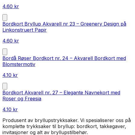
4.60
kr
Bordkort Bryllup Akvarell nr 23 – Greenery Design på
Linkonstruert Papir
4.60
kr
Bordå Røser Bordkort nr. 24 – Akvarell Bordkort med
Blomstermotiv
4.10
kr
Bordkort Akvarell nr. 27 – Elegante Navnekort med
Roser og Freesia
4.10
kr
Produsent av bryllupstrykksaker. Vi spesialiserer oss på
komplette trykksaker til bryllup: bordkort, takkegaver,
invitasjoner og alt av bryllupstilbehør.