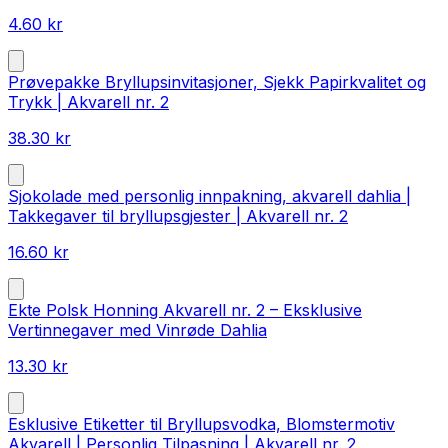
4.60
kr
Prøvepakke Bryllupsinvitasjoner, Sjekk Papirkvalitet og
Trykk | Akvarell nr. 2
38.30
kr
Sjokolade med personlig innpakning, akvarell dahlia |
Takkegaver til bryllupsgjester | Akvarell nr. 2
16.60
kr
Ekte Polsk Honning Akvarell nr. 2 – Eksklusive
Vertinnegaver med Vinrøde Dahlia
13.30
kr
Esklusive Etiketter til Bryllupsvodka, Blomstermotiv
Akvarell | Personlig Tilpasning | Akvarell nr. 2