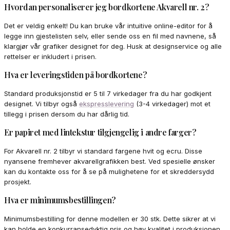
Hvordan personaliserer jeg bordkortene Akvarell nr. 2?
Det er veldig enkelt! Du kan bruke vår intuitive online-editor for å
legge inn gjestelisten selv, eller sende oss en fil med navnene, så
klargjør vår grafiker designet for deg. Husk at designservice og alle
rettelser er inkludert i prisen.
Hva er leveringstiden på bordkortene?
Standard produksjonstid er 5 til 7 virkedager fra du har godkjent
designet. Vi tilbyr også
ekspresslevering
(3-4 virkedager) mot et
tillegg i prisen dersom du har dårlig tid.
Er papiret med lintekstur tilgjengelig i andre farger?
For Akvarell nr. 2 tilbyr vi standard fargene hvit og ecru. Disse
nyansene fremhever akvarellgrafikken best. Ved spesielle ønsker
kan du kontakte oss for å se på mulighetene for et skreddersydd
prosjekt.
Hva er minimumsbestillingen?
Minimumsbestilling for denne modellen er 30 stk. Dette sikrer at vi
kan holde en konkurransedyktig pris og høy kvalitet i produksjonen.