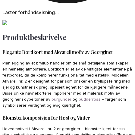
Laster forhåndsvisning...
Produktbeskrivelse
Elegante Bordkort med Akvarellmotiv av Georginer
Planlegging av et bryllup handler om de små detaljene som skaper
en helhetlig atmosfære. Bordkort er et av de viktigste elementene på
festbordet, da de kombinerer funksjonalitet med estetikk. Modellen
Akvarell nr. 2 er designet for par som ønsker en bryllupsfeiring med
sjel og kunstnerisk preg, spesielt egnet for de kjøligere månedene.
Disse unike navnekortene imponerer med et malerisk motiv av
georginer i dype toner av
burgunder
og
pudderrosa
– farger som
symboliserer verdighet og evig kjærlighet.
Blomsterkomposisjon for Høst og Vinter
Hovedmotivet i Akvarell nr. 2 er georginer – blomster kjent for sin
rike symbolikk og eleganse. Gjengitt som delikate akvareller får de et