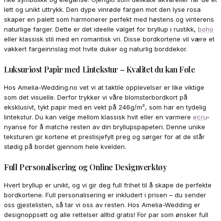
lett og unikt uttrykk. Den dype vinrøde fargen mot den lyse rosa
skaper en palett som harmonerer perfekt med høstens og vinterens
naturlige farger. Dette er det ideelle valget for bryllup i rustikk,
boho
eller klassisk stil med en romantisk vri. Disse bordkortene vil være et
vakkert fargeinnslag mot hvite duker og naturlig borddekor.
Luksuriøst Papir med Lintekstur – Kvalitet du kan Føle
Hos Amelia-Wedding.no vet vi at taktile opplevelser er like viktige
som det visuelle. Derfor trykker vi våre blomsterbordkort på
eksklusivt, tykt papir med en vekt på 246g/m², som har en tydelig
lintekstur. Du kan velge mellom klassisk hvit eller en varmere
ecru
-
nyanse for å matche resten av din bryllupspapeteri. Denne unike
teksturen gir kortene et prestisjefylt preg og sørger for at de står
stødig på bordet gjennom hele kvelden.
Full Personalisering og Online Designverktøy
Hvert bryllup er unikt, og vi gir deg full frihet til å skape de perfekte
bordkortene. Full personalisering er inkludert i prisen – du sender
oss gjestelisten, så tar vi oss av resten. Hos Amelia-Wedding er
designoppsett og alle rettelser alltid gratis! For par som ønsker full