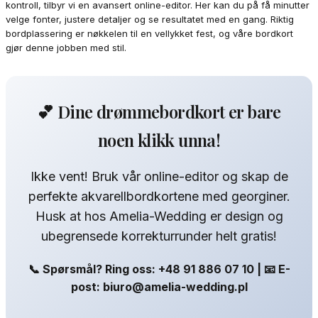
kontroll, tilbyr vi en avansert online-editor. Her kan du på få minutter
velge fonter, justere detaljer og se resultatet med en gang. Riktig
bordplassering er nøkkelen til en vellykket fest, og våre bordkort
gjør denne jobben med stil.
💕 Dine drømmebordkort er bare
noen klikk unna!
Ikke vent! Bruk vår online-editor og skap de
perfekte akvarellbordkortene med georginer.
Husk at hos Amelia-Wedding er design og
ubegrensede korrekturrunder helt gratis!
📞 Spørsmål? Ring oss: +48 91 886 07 10 | 📧 E-
post: biuro@amelia-wedding.pl