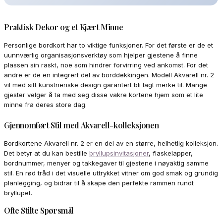
Praktisk Dekor og et Kjært Minne
Personlige bordkort har to viktige funksjoner. For det første er de et
uunnværlig organisasjonsverktøy som hjelper gjestene å finne
plassen sin raskt, noe som hindrer forvirring ved ankomst. For det
andre er de en integrert del av borddekkingen. Modell Akvarell nr. 2
vil med sitt kunstneriske design garantert bli lagt merke til. Mange
gjester velger å ta med seg disse vakre kortene hjem som et lite
minne fra deres store dag.
Gjennomført Stil med Akvarell-kolleksjonen
Bordkortene Akvarell nr. 2 er en del av en større, helhetlig kolleksjon.
Det betyr at du kan bestille
bryllupsinvitasjoner
, flaskelapper,
bordnummer, menyer og takkegaver til gjestene i nøyaktig samme
stil. En rød tråd i det visuelle uttrykket vitner om god smak og grundig
planlegging, og bidrar til å skape den perfekte rammen rundt
bryllupet.
Ofte Stilte Spørsmål