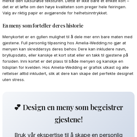
merke den luksuriøse teksturen. Dette er ikke bare et enkelt kort –
det er et løfte om den høye kvaliteten som preger hele feiringen.
Valg av riktig papir er avgjørende for helhetsinntrykket.
En meny som forteller deres historie
Menykortet er en gyllen mulighet til å dele mer enn bare maten med
gjestene. Full personlig tilpasning hos Amelia-Wedding.no gjør at
menyen kan skreddersys deres behov. Dere kan inkludere navn,
bryllupsdato, eller kanskje et kort sitat eller en takk til gjestene på
forsiden. Inni kortet er det plass til både menyen og kanskje en
tidsplan for kvelden. Hos Amelia-Wedding er grafisk utkast og alle
rettelser alltid inkludert, slik at dere kan skape det perfekte designet
uten stress.
💕 Design en meny som begeistrer
gjestene!
Bruk vår ekspertise til å skape en personlig