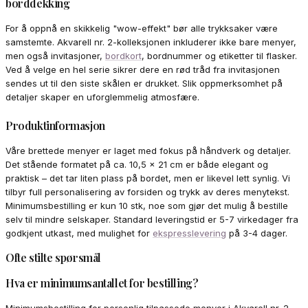
borddekking
For å oppnå en skikkelig "wow-effekt" bør alle trykksaker være
samstemte. Akvarell nr. 2-kolleksjonen inkluderer ikke bare menyer,
men også invitasjoner,
bordkort
, bordnummer og etiketter til flasker.
Ved å velge en hel serie sikrer dere en rød tråd fra invitasjonen
sendes ut til den siste skålen er drukket. Slik oppmerksomhet på
detaljer skaper en uforglemmelig atmosfære.
Produktinformasjon
Våre brettede menyer er laget med fokus på håndverk og detaljer.
Det stående formatet på ca. 10,5 x 21 cm er både elegant og
praktisk – det tar liten plass på bordet, men er likevel lett synlig. Vi
tilbyr full personalisering av forsiden og trykk av deres menytekst.
Minimumsbestilling er kun 10 stk, noe som gjør det mulig å bestille
selv til mindre selskaper. Standard leveringstid er 5-7 virkedager fra
godkjent utkast, med mulighet for
ekspresslevering
på 3-4 dager.
Ofte stilte spørsmål
Hva er minimumsantallet for bestilling?
Minimumsbestilling for personlig tilpassede menyer i Akvarell nr. 2-