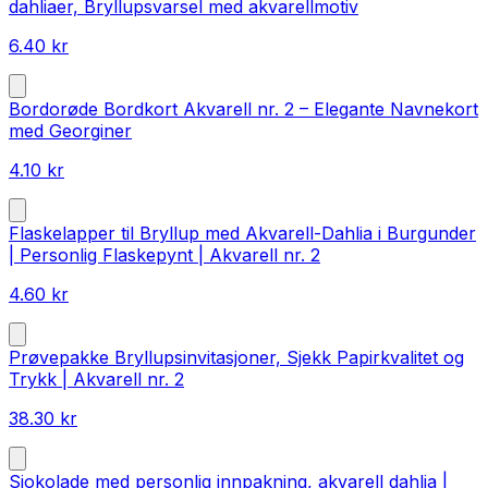
dahliaer, Bryllupsvarsel med akvarellmotiv
6.40
kr
Bordorøde Bordkort Akvarell nr. 2 – Elegante Navnekort
med Georginer
4.10
kr
Flaskelapper til Bryllup med Akvarell-Dahlia i Burgunder
| Personlig Flaskepynt | Akvarell nr. 2
4.60
kr
Prøvepakke Bryllupsinvitasjoner, Sjekk Papirkvalitet og
Trykk | Akvarell nr. 2
38.30
kr
Sjokolade med personlig innpakning, akvarell dahlia |