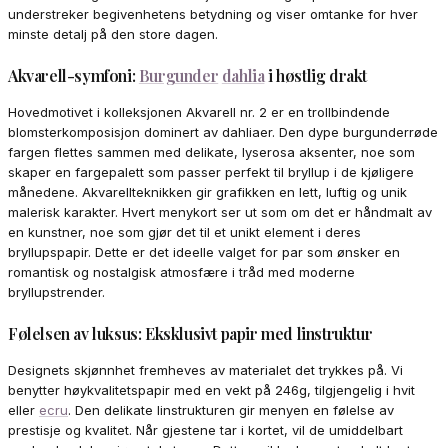
understreker begivenhetens betydning og viser omtanke for hver
minste detalj på den store dagen.
Akvarell-symfoni:
Burgunder
dahlia
i høstlig drakt
Hovedmotivet i kolleksjonen Akvarell nr. 2 er en trollbindende
blomsterkomposisjon dominert av dahliaer. Den dype burgunderrøde
fargen flettes sammen med delikate, lyserosa aksenter, noe som
skaper en fargepalett som passer perfekt til bryllup i de kjøligere
månedene. Akvarellteknikken gir grafikken en lett, luftig og unik
malerisk karakter. Hvert menykort ser ut som om det er håndmalt av
en kunstner, noe som gjør det til et unikt element i deres
bryllupspapir. Dette er det ideelle valget for par som ønsker en
romantisk og nostalgisk atmosfære i tråd med moderne
bryllupstrender.
Følelsen av luksus: Eksklusivt papir med linstruktur
Designets skjønnhet fremheves av materialet det trykkes på. Vi
benytter høykvalitetspapir med en vekt på 246g, tilgjengelig i hvit
eller
ecru
. Den delikate linstrukturen gir menyen en følelse av
prestisje og kvalitet. Når gjestene tar i kortet, vil de umiddelbart