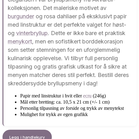
kolleksjonen. Det maleriske motivet av
burgunder
og rosa dahliaer på eksklusivt papir
med linstruktur er det perfekte valget for høst-
og
vinterbryllup
. Dette er ikke bare et praktisk
menykort
, men en sofistikert borddekorasjon
som setter stemningen for en uforglemmelig
kulinarisk opplevelse. Vi tilbyr full personlig
tilpasning og gratis grafisk utkast for å sikre at
menyen matcher deres stil perfekt. Bestill deres
skreddersydde bryllupsmeny i dag!
Papir med linstruktur i hvit eller
ecru
(246g)
Mål etter bretting: ca. 10,5 x 21 cm (+/- 1 cm)
Personlig tilpasning av forside og trykk av menytekst
Mulighet for trykk av egen grafikk
Legg i handlekurv