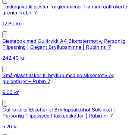
Takkegave til gjester forglemmegei-frø med gullfolierte
grener Rubin 7
12.80
kr
Gjestebok med Gulltrykk A4 Blomstermotiv, Personlig
Tilpasning | Elegant Bryllupsminne | Rubin nr. 7
242.40
kr
Små glassflasker til bryllup med solsikkemotiv og
gulldetaljer – Rubin 7
9.00
kr
Gullfolierte Etiketter til Bryllupsalkohol Solsikker |
Personlig Tilpassede Flaskeetiketter | Rubin nr 7
5.20
kr