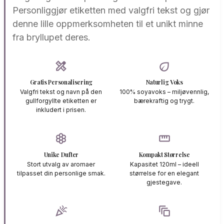
Personliggjør etiketten med valgfri tekst og gjør
denne lille oppmerksomheten til et unikt minne
fra bryllupet deres.
design_services
eco
Gratis Personalisering
Naturlig Voks
Valgfri tekst og navn på den
100% soyavoks – miljøvennlig,
gullforgyllte etiketten er
bærekraftig og trygt.
inkludert i prisen.
filter_vintage
straighten
Unike Dufter
Kompakt Størrelse
Stort utvalg av aromaer
Kapasitet 120ml – ideell
tilpasset din personlige smak.
størrelse for en elegant
gjestegave.
celebration
auto_awesome_motion