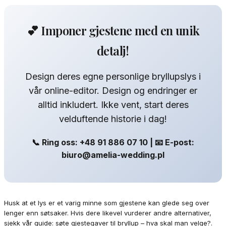
💕 Imponer gjestene med en unik
detalj!
Design deres egne personlige bryllupslys i
vår online-editor. Design og endringer er
alltid inkludert. Ikke vent, start deres
velduftende historie i dag!
📞 Ring oss: +48 91 886 07 10 | 📧 E-post:
biuro@amelia-wedding.pl
Husk at et lys er et varig minne som gjestene kan glede seg over
lenger enn søtsaker. Hvis dere likevel vurderer andre alternativer,
sjekk vår guide: søte gjestegaver til bryllup – hva skal man velge?.