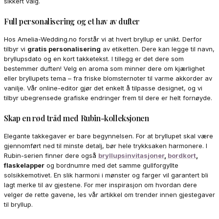
sikkert valg.
Full personalisering og et hav av dufter
Hos Amelia-Wedding.no forstår vi at hvert bryllup er unikt. Derfor
tilbyr vi
gratis personalisering
av etiketten. Dere kan legge til navn,
bryllupsdato og en kort takketekst. I tillegg er det dere som
bestemmer duften! Velg en aroma som minner dere om kjærlighet
eller bryllupets tema – fra friske blomsternoter til varme akkorder av
vanilje. Vår online-editor gjør det enkelt å tilpasse designet, og vi
tilbyr ubegrensede grafiske endringer frem til dere er helt fornøyde.
Skap en rød tråd med Rubin-kolleksjonen
Elegante takkegaver er bare begynnelsen. For at bryllupet skal være
gjennomført ned til minste detalj, bør hele trykksaken harmonere. I
Rubin-serien finner dere også
bryllupsinvitasjoner
,
bordkort
,
flaskelapper
og bordnumre med det samme gullforgyllte
solsikkemotivet. En slik harmoni i mønster og farger vil garantert bli
lagt merke til av gjestene. For mer inspirasjon om hvordan dere
velger de rette gavene, les vår artikkel om trender innen gjestegaver
til bryllup.