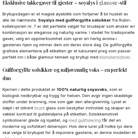
Eksklusive takkegaver til gjester – soyalys i
glamour
-stil
Bryllupsdagen er et magisk øyeblikk som fortjener å bli husket av
alle de nærmeste.
Soyalys med gullforgyllte solsikker
fra Rubin-
kolleksjonen nr. 7 er det perfekte valget for brudepar som ønsker en
kombinasjon av eleganse og naturlig varme. I stedet for tradisjonelle
gaver, velg en oppmerksomhet som sprer en herlig aroma i
gjestenes hjem og minner dem om deres store dag. De gullforgyllte
grafiske elementene på etiketten gir et luksuriøst preg som passer
perfekt inn i både glamour-temaet og bryllup med
blomstermotiver
.
Gullforgyllte solsikker og miljøvennlig voks – en perfekt
duo
Kjernen i dette produktet er
100% naturlig soyavoks
, som er
biologisk nedbrytbar og trygg for helsen. Den avgir ingen skadelige
stoffer under brenning, noe som gjør den allergivennlig. Lyset er
støpt i et stilrent
brunt
glass som beskytter innholdet og skaper en
vakker kontrast til gulldetaljene på etiketten. Solsikkemotivet
symboliserer glede og lojalitet, og
med gullfoliering
får det en
moderne og sofistikert dimensjon. Hvis dere lurer på hvilke lys dere
skal velge til bryllupet for å imponere gjestene, er denne modellen et