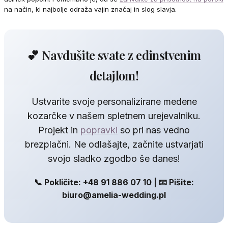
na način, ki najbolje odraža vajin značaj in slog slavja.
💕 Navdušite svate z edinstvenim
detajlom!
Ustvarite svoje personalizirane medene
kozarčke v našem spletnem urejevalniku.
Projekt in
popravki
so pri nas vedno
brezplačni. Ne odlašajte, začnite ustvarjati
svojo sladko zgodbo še danes!
📞 Pokličite: +48 91 886 07 10 | 📧 Pišite:
biuro@amelia-wedding.pl