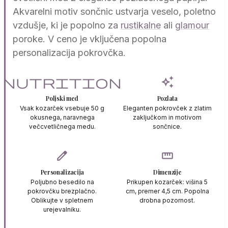
Akvarelni motiv sončnic ustvarja veselo, poletno
vzdušje, ki je popolno za
rustikalne
ali
glamour
poroke. V ceno je vključena popolna
personalizacija pokrovčka.
nutrition
auto_awesome
Poljski med
Pozlata
Vsak kozarček vsebuje 50 g
Eleganten pokrovček z zlatim
okusnega, naravnega
zaključkom in motivom
večcvetličnega medu.
sončnice.
edit
straighten
Personalizacija
Dimenzije
Poljubno besedilo na
Prikupen kozarček: višina 5
pokrovčku brezplačno.
cm, premer 4,5 cm. Popolna
Oblikujte v spletnem
drobna pozornost.
urejevalniku.