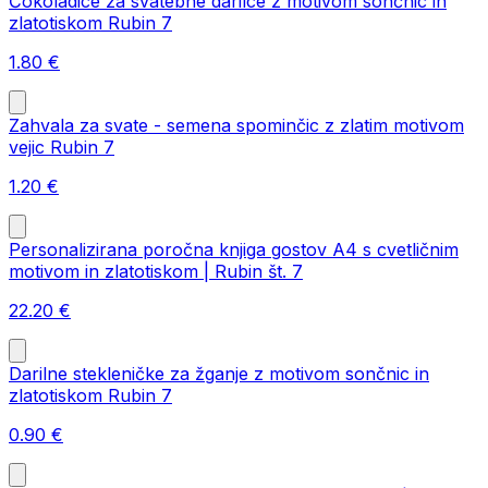
Čokoladice za svatebne darilce z motivom sončnic in
zlatotiskom Rubin 7
1.80
€
Zahvala za svate - semena spominčic z zlatim motivom
vejic Rubin 7
1.20
€
Personalizirana poročna knjiga gostov A4 s cvetličnim
motivom in zlatotiskom | Rubin št. 7
22.20
€
Darilne stekleničke za žganje z motivom sončnic in
zlatotiskom Rubin 7
0.90
€