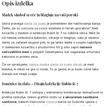
Opis izdelka
Sladek simbol sreče in blaginje na vaši poroki
Izbira pravega
darila za svate
je pomemben del načrtovanja slavja.
Želite, da so
zahvale za svate
estetske in hkrati uporabne? Naši
kozarčki z medom iz kolekcije Rubin št. 7 so odlična izbira. Med že
od nekdaj simbolizira ljubezen, zdravje in blaginjo, zato je idealno
darilo za začetek skupne poti, ki ga lahko delite s svojimi najbližjimi.
V steklenem kozarčku s prostornino 50 g smo zaprli
naravni
večcvetlični med
iz poljskih čebelnjakov, kar zagotavlja vrhunsko
kakovost in pristen okus.
Če se sprašujete,
katera sladka darila za svate izbrati
, je med
klasika, ki nikoli ne gre iz mode. To je gesta, ki jo bodo cenili tako
starejši kot mlajši svatje.
Sončnice in zlato – Dizajn kolekcije Rubin št. 7
Kolekcija Rubin št. 7 izstopa z edinstveno kombinacijo domačnosti in
pridiha razkošja. Glavni grafični motiv so
z akvarelom naslikane
sončnice
, katerih intenzivna
rumena
barva se čudovito ujema z