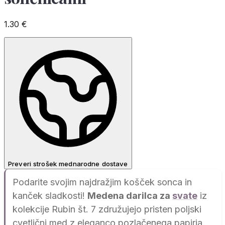
1.30
€
Preveri strošek mednarodne dostave
Podarite svojim najdražjim košček sonca in
kanček sladkosti!
Medena darilca za
svate
iz
kolekcije Rubin št. 7 združujejo pristen poljski
cvetlični med z eleganco pozlačenega papirja.