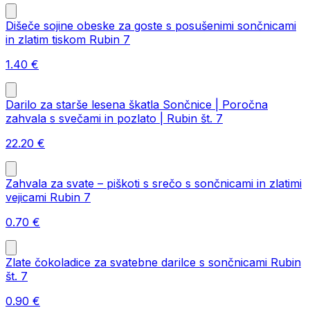
Dišeče sojine obeske za goste s posušenimi sončnicami
in zlatim tiskom Rubin 7
1.40
€
Darilo za starše lesena škatla Sončnice | Poročna
zahvala s svečami in pozlato | Rubin št. 7
22.20
€
Zahvala za svate – piškoti s srečo s sončnicami in zlatimi
vejicami Rubin 7
0.70
€
Zlate čokoladice za svatebne darilce s sončnicami Rubin
št. 7
0.90
€