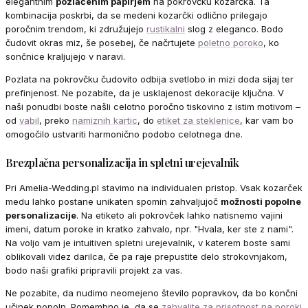
elegantnim
pozlačenim papirjem
na pokrovčku kozarčka. Ta
kombinacija poskrbi, da se medeni kozarčki odlično prilegajo
poročnim trendom, ki združujejo
rustikalni
slog z eleganco. Bodo
čudovit okras miz, še posebej, če načrtujete
poletno poroko
, ko
sončnice kraljujejo v naravi.
Pozlata na pokrovčku čudovito odbija svetlobo in mizi doda sijaj ter
prefinjenost. Ne pozabite, da je usklajenost dekoracije ključna. V
naši ponudbi boste našli celotno poročno tiskovino z istim motivom –
od
vabil
, preko
namiznih kartic
, do
etiket za steklenice
, kar vam bo
omogočilo ustvariti harmonično podobo celotnega dne.
Brezplačna personalizacija in spletni urejevalnik
Pri Amelia-Wedding.pl stavimo na individualen pristop. Vsak kozarček
medu lahko postane unikaten spomin zahvaljujoč
možnosti popolne
personalizacije
. Na etiketo ali pokrovček lahko natisnemo vajini
imeni, datum poroke in kratko zahvalo, npr. "Hvala, ker ste z nami".
Na voljo vam je intuitiven spletni urejevalnik, v katerem boste sami
oblikovali videz darilca, če pa raje prepustite delo strokovnjakom,
bodo naši grafiki pripravili projekt za vas.
Ne pozabite, da nudimo neomejeno število popravkov, da bo končni
učinek popoln. Pomembno je, da se
zahvalite za prisotnost na poroki