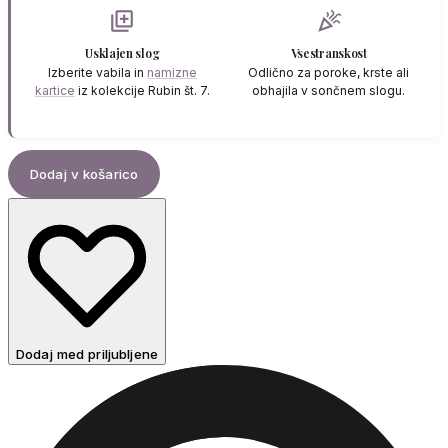
library_add
celebration
Usklajen slog
Vsestranskost
Izberite vabila in
namizne
Odlično za poroke, krste ali
kartice
iz kolekcije Rubin št. 7.
obhajila v sončnem slogu.
Dodaj v košarico
Dodaj med priljubljene