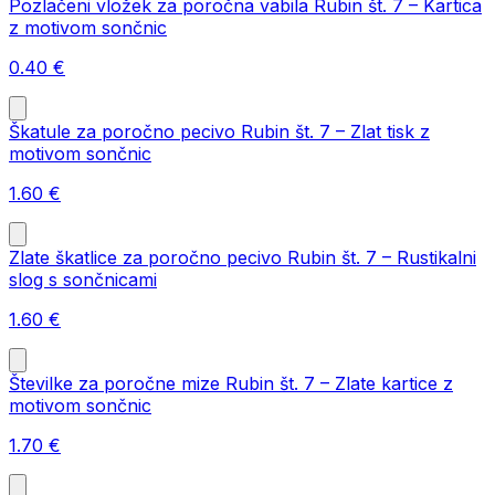
Pozlačeni vložek za poročna vabila Rubin št. 7 – Kartica
z motivom sončnic
0.40
€
Škatule za poročno pecivo Rubin št. 7 – Zlat tisk z
motivom sončnic
1.60
€
Zlate škatlice za poročno pecivo Rubin št. 7 – Rustikalni
slog s sončnicami
1.60
€
Številke za poročne mize Rubin št. 7 – Zlate kartice z
motivom sončnic
1.70
€