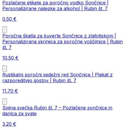
Pozlačene etikete za poročno vodko Sončnice |
Personalizirane nalepke za alkohol | Rubin št. 7
0.50
€
Poročna škatla za kuverte Sončnice z zlatotiskom |
Personalizirana skrinjica za poročne voščilnice | Rubin
št. 7
10.50
€
Rustikalni poročni sedežni red Sončnice | Plakat z
razporeditvijo gostov | Rubin št. 7
11.70
€
Sojina svečka Rubin št. 7 – Pozlačene sončnice in
darilca za svate
3.20
€