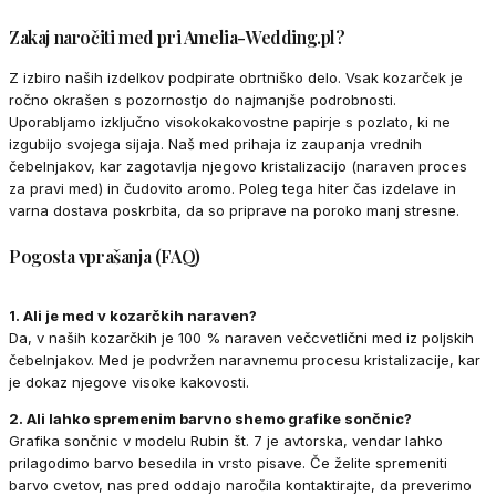
Zakaj naročiti med pri Amelia-Wedding.pl?
Z izbiro naših izdelkov podpirate obrtniško delo. Vsak kozarček je
ročno okrašen s pozornostjo do najmanjše podrobnosti.
Uporabljamo izključno visokokakovostne papirje s pozlato, ki ne
izgubijo svojega sijaja. Naš med prihaja iz zaupanja vrednih
čebelnjakov, kar zagotavlja njegovo kristalizacijo (naraven proces
za pravi med) in čudovito aromo. Poleg tega hiter čas izdelave in
varna dostava poskrbita, da so priprave na poroko manj stresne.
Pogosta vprašanja (FAQ)
1. Ali je med v kozarčkih naraven?
Da, v naših kozarčkih je 100 % naraven večcvetlični med iz poljskih
čebelnjakov. Med je podvržen naravnemu procesu kristalizacije, kar
je dokaz njegove visoke kakovosti.
2. Ali lahko spremenim barvno shemo grafike sončnic?
Grafika sončnic v modelu Rubin št. 7 je avtorska, vendar lahko
prilagodimo barvo besedila in vrsto pisave. Če želite spremeniti
barvo cvetov, nas pred oddajo naročila kontaktirajte, da preverimo