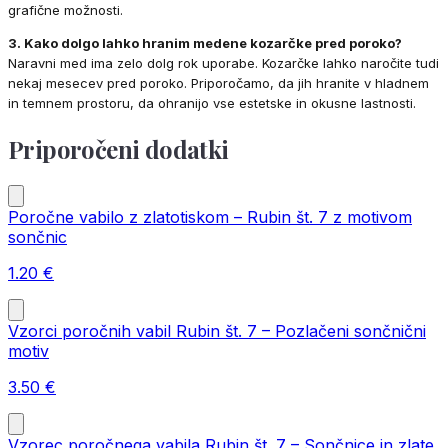
grafične možnosti.
3. Kako dolgo lahko hranim medene kozarčke pred poroko?
Naravni med ima zelo dolg rok uporabe. Kozarčke lahko naročite tudi
nekaj mesecev pred poroko. Priporočamo, da jih hranite v hladnem
in temnem prostoru, da ohranijo vse estetske in okusne lastnosti.
Priporočeni dodatki
Poročne vabilo z zlatotiskom – Rubin št. 7 z motivom
sončnic
1.20
€
Vzorci poročnih vabil Rubin št. 7 – Pozlačeni sončnični
motiv
3.50
€
Vzorec poročnega vabila Rubin št. 7 – Sončnice in zlate