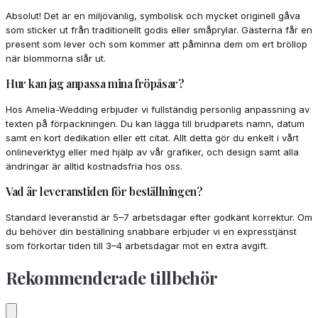
Absolut! Det är en miljövänlig, symbolisk och mycket originell gåva
som sticker ut från traditionellt godis eller småprylar. Gästerna får en
present som lever och som kommer att påminna dem om ert bröllop
när blommorna slår ut.
Hur kan jag anpassa mina fröpåsar?
Hos Amelia-Wedding erbjuder vi fullständig personlig anpassning av
texten på förpackningen. Du kan lägga till brudparets namn, datum
samt en kort dedikation eller ett citat. Allt detta gör du enkelt i vårt
onlineverktyg eller med hjälp av vår grafiker, och design samt alla
ändringar är alltid kostnadsfria hos oss.
Vad är leveranstiden för beställningen?
Standard leveranstid är 5–7 arbetsdagar efter godkänt korrektur. Om
du behöver din beställning snabbare erbjuder vi en expresstjänst
som förkortar tiden till 3–4 arbetsdagar mot en extra avgift.
Rekommenderade tillbehör