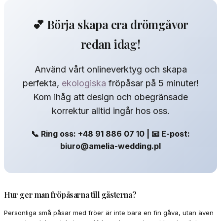
💕 Börja skapa era drömgåvor
redan idag!
Använd vårt onlineverktyg och skapa
perfekta,
ekologiska
fröpåsar på 5 minuter!
Kom ihåg att design och obegränsade
korrektur alltid ingår hos oss.
📞 Ring oss: +48 91 886 07 10 | 📧 E-post:
biuro@amelia-wedding.pl
Hur ger man fröpåsarna till gästerna?
Personliga små påsar med fröer är inte bara en fin gåva, utan även