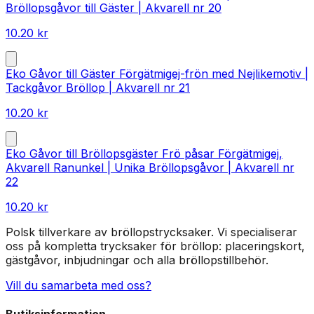
Bröllopsgåvor till Gäster | Akvarell nr 20
10.20
kr
Eko Gåvor till Gäster Förgätmigej-frön med Nejlikemotiv |
Tackgåvor Bröllop | Akvarell nr 21
10.20
kr
Eko Gåvor till Bröllopsgäster Frö påsar Förgätmigej,
Akvarell Ranunkel | Unika Bröllopsgåvor | Akvarell nr
22
10.20
kr
Polsk tillverkare av bröllopstrycksaker. Vi specialiserar
oss på kompletta trycksaker för bröllop: placeringskort,
gästgåvor, inbjudningar och alla bröllopstillbehör.
Vill du samarbeta med oss?