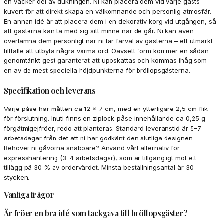
en vacker del av dukningen. Ni kan placera dem vid varje gästs
kuvert för att direkt skapa en välkomnande och personlig atmosfär.
En annan idé är att placera dem i en dekorativ korg vid utgången, så
att gästerna kan ta med sig sitt minne när de går. Ni kan även
överlämna dem personligt när ni tar farväl av gästerna – ett utmärkt
tillfälle att utbyta några varma ord. Oavsett form kommer en sådan
genomtänkt gest garanterat att uppskattas och kommas ihåg som
en av de mest speciella höjdpunkterna för bröllopsgästerna.
Specifikation och leverans
Varje påse har måtten ca 12 x 7 cm, med en ytterligare 2,5 cm flik
för förslutning. Inuti finns en ziplock-påse innehållande ca 0,25 g
förgätmigejfröer, redo att planteras. Standard leveranstid är 5–7
arbetsdagar från det att ni har godkänt den slutliga designen.
Behöver ni gåvorna snabbare? Använd vårt alternativ för
expresshantering (3–4 arbetsdagar), som är tillgängligt mot ett
tillägg på 30 % av ordervärdet. Minsta beställningsantal är 30
stycken.
Vanliga frågor
Är fröer en bra idé som tackgåva till bröllopsgäster?