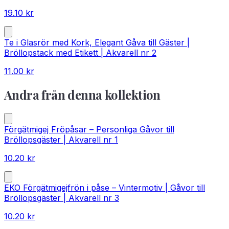
19.10
kr
Te i Glasrör med Kork, Elegant Gåva till Gäster |
Bröllopstack med Etikett | Akvarell nr 2
11.00
kr
Andra från denna kollektion
Förgätmigej Fröpåsar – Personliga Gåvor till
Bröllopsgäster | Akvarell nr 1
10.20
kr
EKO Förgätmigejfrön i påse – Vintermotiv | Gåvor till
Bröllopsgäster | Akvarell nr 3
10.20
kr