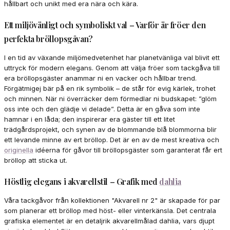
hållbart och unikt med era nära och kära.
Ett miljövänligt och symboliskt val – Varför är fröer den
perfekta bröllopsgåvan?
I en tid av växande miljömedvetenhet har planetvänliga val blivit ett
uttryck för modern elegans. Genom att välja fröer som tackgåva till
era bröllopsgäster anammar ni en vacker och hållbar trend.
Förgätmigej bär på en rik symbolik – de står för evig kärlek, trohet
och minnen. När ni överräcker dem förmedlar ni budskapet: ”glöm
oss inte och den glädje vi delade”. Detta är en gåva som inte
hamnar i en låda; den inspirerar era gäster till ett litet
trädgårdsprojekt, och synen av de blommande blå blommorna blir
ett levande minne av ert bröllop. Det är en av de mest kreativa och
originella
idéerna för gåvor till bröllopsgäster som garanterat får ert
bröllop att sticka ut.
Höstlig elegans i akvarellstil – Grafik med
dahlia
Våra tackgåvor från kollektionen "Akvarell nr 2" är skapade för par
som planerar ett bröllop med höst- eller vinterkänsla. Det centrala
grafiska elementet är en detaljrik akvarellmålad dahlia, vars djupt