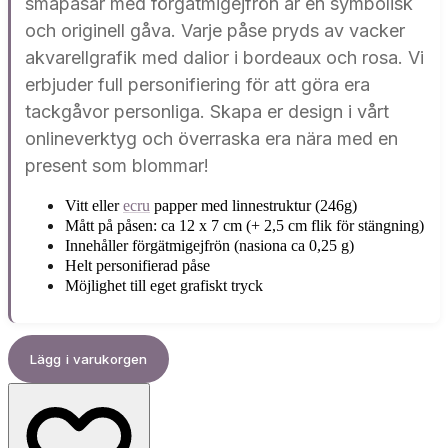
småpåsar med förgätmigejfrön är en symbolisk
och originell gåva. Varje påse pryds av vacker
akvarellgrafik med dalior i bordeaux och rosa. Vi
erbjuder full personifiering för att göra era
tackgåvor personliga. Skapa er design i vårt
onlineverktyg och överraska era nära med en
present som blommar!
Vitt eller
ecru
papper med linnestruktur (246g)
Mått på påsen: ca 12 x 7 cm (+ 2,5 cm flik för stängning)
Innehåller förgätmigejfrön (nasiona ca 0,25 g)
Helt personifierad påse
Möjlighet till eget grafiskt tryck
Lägg i varukorgen