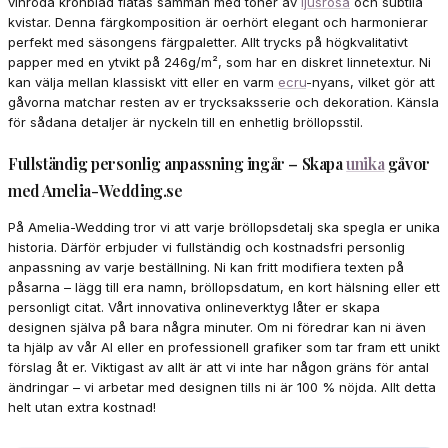
vinröda kronblad flätas samman med toner av
ljusrosa
och subtila
kvistar. Denna färgkomposition är oerhört elegant och harmonierar
perfekt med säsongens färgpaletter. Allt trycks på högkvalitativt
papper med en ytvikt på 246g/m², som har en diskret linnetextur. Ni
kan välja mellan klassiskt vitt eller en varm
ecru
-nyans, vilket gör att
gåvorna matchar resten av er trycksaksserie och dekoration. Känsla
för sådana detaljer är nyckeln till en enhetlig bröllopsstil.
Fullständig personlig anpassning ingår – Skapa
unika
gåvor
med Amelia-Wedding.se
På Amelia-Wedding tror vi att varje bröllopsdetalj ska spegla er unika
historia. Därför erbjuder vi fullständig och kostnadsfri personlig
anpassning av varje beställning. Ni kan fritt modifiera texten på
påsarna – lägg till era namn, bröllopsdatum, en kort hälsning eller ett
personligt citat. Vårt innovativa onlineverktyg låter er skapa
designen själva på bara några minuter. Om ni föredrar kan ni även
ta hjälp av vår AI eller en professionell grafiker som tar fram ett unikt
förslag åt er. Viktigast av allt är att vi inte har någon gräns för antal
ändringar – vi arbetar med designen tills ni är 100 % nöjda. Allt detta
helt utan extra kostnad!