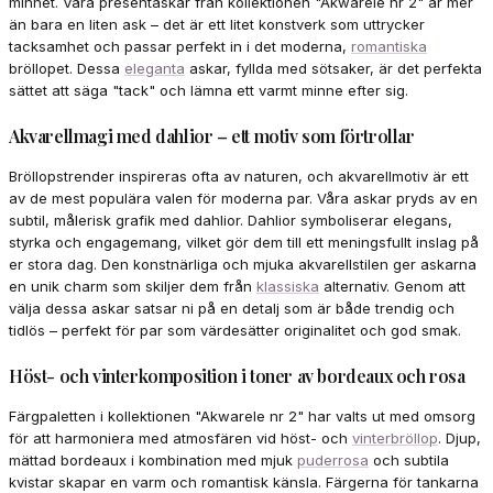
minnet. Våra presentaskar från kollektionen "Akwarele nr 2" är mer
än bara en liten ask – det är ett litet konstverk som uttrycker
tacksamhet och passar perfekt in i det moderna,
romantiska
bröllopet. Dessa
eleganta
askar, fyllda med sötsaker, är det perfekta
sättet att säga "tack" och lämna ett varmt minne efter sig.
Akvarellmagi med dahlior – ett motiv som förtrollar
Bröllopstrender inspireras ofta av naturen, och akvarellmotiv är ett
av de mest populära valen för moderna par. Våra askar pryds av en
subtil, målerisk grafik med dahlior. Dahlior symboliserar elegans,
styrka och engagemang, vilket gör dem till ett meningsfullt inslag på
er stora dag. Den konstnärliga och mjuka akvarellstilen ger askarna
en unik charm som skiljer dem från
klassiska
alternativ. Genom att
välja dessa askar satsar ni på en detalj som är både trendig och
tidlös – perfekt för par som värdesätter originalitet och god smak.
Höst- och vinterkomposition i toner av bordeaux och rosa
Färgpaletten i kollektionen "Akwarele nr 2" har valts ut med omsorg
för att harmoniera med atmosfären vid höst- och
vinterbröllop
. Djup,
mättad bordeaux i kombination med mjuk
puderrosa
och subtila
kvistar skapar en varm och romantisk känsla. Färgerna för tankarna