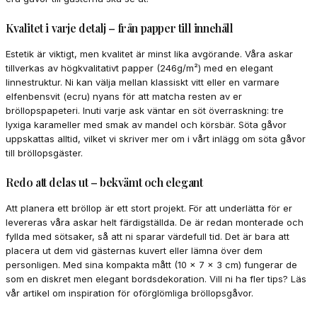
Kvalitet i varje detalj – från papper till innehåll
Estetik är viktigt, men kvalitet är minst lika avgörande. Våra askar
tillverkas av högkvalitativt papper (246g/m²) med en elegant
linnestruktur. Ni kan välja mellan klassiskt vitt eller en varmare
elfenbensvit (ecru) nyans för att matcha resten av er
bröllopspapeteri. Inuti varje ask väntar en söt överraskning: tre
lyxiga karameller med smak av mandel och körsbär. Söta gåvor
uppskattas alltid, vilket vi skriver mer om i vårt inlägg om söta gåvor
till bröllopsgäster.
Redo att delas ut – bekvämt och elegant
Att planera ett bröllop är ett stort projekt. För att underlätta för er
levereras våra askar helt färdigställda. De är redan monterade och
fyllda med sötsaker, så att ni sparar värdefull tid. Det är bara att
placera ut dem vid gästernas kuvert eller lämna över dem
personligen. Med sina kompakta mått (10 x 7 x 3 cm) fungerar de
som en diskret men elegant bordsdekoration. Vill ni ha fler tips? Läs
vår artikel om inspiration för oförglömliga bröllopsgåvor.