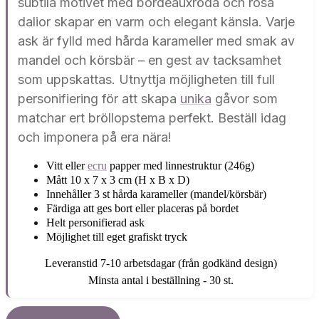
subtila motivet med bordeauxröda och rosa
dalior skapar en varm och elegant känsla. Varje
ask är fylld med hårda karameller med smak av
mandel och körsbär – en gest av tacksamhet
som uppskattas. Utnyttja möjligheten till full
personifiering för att skapa
unika
gåvor som
matchar ert bröllopstema perfekt. Beställ idag
och imponera på era nära!
Vitt eller
ecru
papper med linnestruktur (246g)
Mått 10 x 7 x 3 cm (H x B x D)
Innehåller 3 st hårda karameller (mandel/körsbär)
Färdiga att ges bort eller placeras på bordet
Helt personifierad ask
Möjlighet till eget grafiskt tryck
Leveranstid 7-10 arbetsdagar (från godkänd design)
Minsta antal i beställning - 30 st.