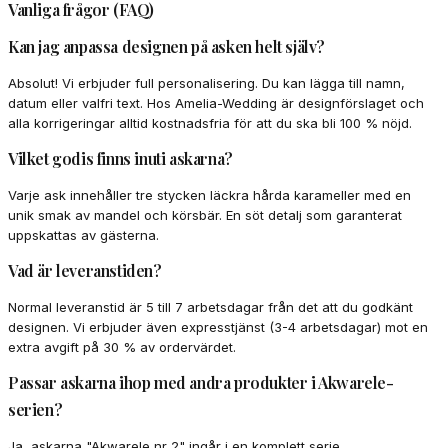
Vanliga frågor (FAQ)
Kan jag anpassa designen på asken helt själv?
Absolut! Vi erbjuder full personalisering. Du kan lägga till namn,
datum eller valfri text. Hos Amelia-Wedding är designförslaget och
alla korrigeringar alltid kostnadsfria för att du ska bli 100 % nöjd.
Vilket godis finns inuti askarna?
Varje ask innehåller tre stycken läckra hårda karameller med en
unik smak av mandel och körsbär. En söt detalj som garanterat
uppskattas av gästerna.
Vad är leveranstiden?
Normal leveranstid är 5 till 7 arbetsdagar från det att du godkänt
designen. Vi erbjuder även expresstjänst (3-4 arbetsdagar) mot en
extra avgift på 30 % av ordervärdet.
Passar askarna ihop med andra produkter i Akwarele-
serien?
Ja, askarna "Akwarele nr 2" ingår i en komplett serie