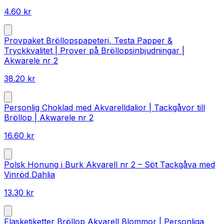
4.60
kr
Provpaket Bröllopspapeteri, Testa Papper &
Tryckkvalitet | Prover på Bröllopsinbjudningar |
Akwarele nr 2
38.20
kr
Personlig Choklad med Akvarelldalior | Tackgåvor till
Bröllop | Akwarele nr 2
16.60
kr
Polsk Honung i Burk Akvarell nr 2 – Söt Tackgåva med
Vinröd Dahlia
13.30
kr
Flasketiketter Bröllop Akvarell Blommor | Personliga