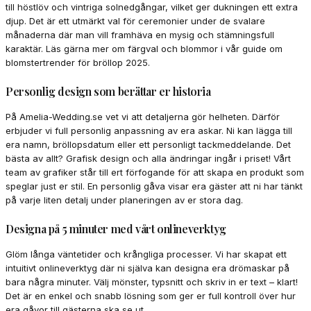
till höstlöv och vintriga solnedgångar, vilket ger dukningen ett extra
djup. Det är ett utmärkt val för ceremonier under de svalare
månaderna där man vill framhäva en mysig och stämningsfull
karaktär. Läs gärna mer om färgval och blommor i vår guide om
blomstertrender för bröllop 2025.
Personlig design som berättar er historia
På Amelia-Wedding.se vet vi att detaljerna gör helheten. Därför
erbjuder vi full personlig anpassning av era askar. Ni kan lägga till
era namn, bröllopsdatum eller ett personligt tackmeddelande. Det
bästa av allt? Grafisk design och alla ändringar ingår i priset! Vårt
team av grafiker står till ert förfogande för att skapa en produkt som
speglar just er stil. En personlig gåva visar era gäster att ni har tänkt
på varje liten detalj under planeringen av er stora dag.
Designa på 5 minuter med vårt onlineverktyg
Glöm långa väntetider och krångliga processer. Vi har skapat ett
intuitivt onlineverktyg där ni själva kan designa era drömaskar på
bara några minuter. Välj mönster, typsnitt och skriv in er text – klart!
Det är en enkel och snabb lösning som ger er full kontroll över hur
era gåvor till gästerna ska se ut.