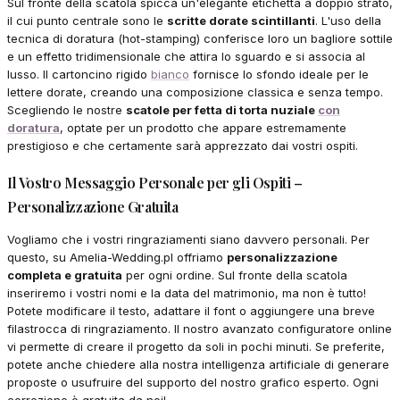
Sul fronte della scatola spicca un'elegante etichetta a doppio strato,
il cui punto centrale sono le
scritte dorate scintillanti
. L'uso della
tecnica di doratura (hot-stamping) conferisce loro un bagliore sottile
e un effetto tridimensionale che attira lo sguardo e si associa al
lusso. Il cartoncino rigido
bianco
fornisce lo sfondo ideale per le
lettere dorate, creando una composizione classica e senza tempo.
Scegliendo le nostre
scatole per fetta di torta nuziale
con
doratura
, optate per un prodotto che appare estremamente
prestigioso e che certamente sarà apprezzato dai vostri ospiti.
Il Vostro Messaggio Personale per gli Ospiti –
Personalizzazione Gratuita
Vogliamo che i vostri ringraziamenti siano davvero personali. Per
questo, su Amelia-Wedding.pl offriamo
personalizzazione
completa e gratuita
per ogni ordine. Sul fronte della scatola
inseriremo i vostri nomi e la data del matrimonio, ma non è tutto!
Potete modificare il testo, adattare il font o aggiungere una breve
filastrocca di ringraziamento. Il nostro avanzato configuratore online
vi permette di creare il progetto da soli in pochi minuti. Se preferite,
potete anche chiedere alla nostra intelligenza artificiale di generare
proposte o usufruire del supporto del nostro grafico esperto. Ogni
correzione è gratuita da noi!