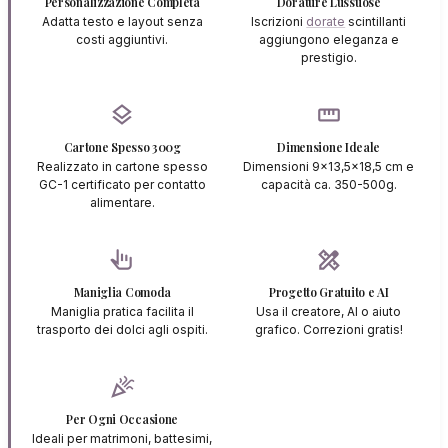
Personalizzazione Completa
Dorature Lussuose
Adatta testo e layout senza
Iscrizioni
dorate
scintillanti
costi aggiuntivi.
aggiungono eleganza e
prestigio.
layers
straighten
Cartone Spesso 300g
Dimensione Ideale
Realizzato in cartone spesso
Dimensioni 9x13,5x18,5 cm e
GC-1 certificato per contatto
capacità ca. 350-500g.
alimentare.
pan_tool_alt
design_services
Maniglia Comoda
Progetto Gratuito e AI
Maniglia pratica facilita il
Usa il creatore, AI o aiuto
trasporto dei dolci agli ospiti.
grafico. Correzioni gratis!
celebration
Per Ogni Occasione
Ideali per matrimoni, battesimi,