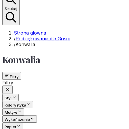
Szukaj
Strona glowna
/
Podziękowania dla Gości
/
Konwalia
Konwalia
Filtry
Filtry
Styl
Kolorystyka
Motyw
Wykończenie
Papier