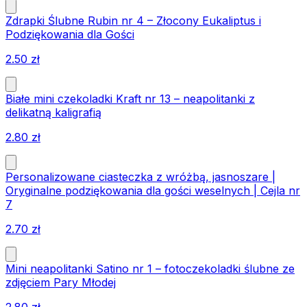
Zdrapki Ślubne Rubin nr 4 – Złocony Eukaliptus i
Podziękowania dla Gości
2.50
zł
Białe mini czekoladki Kraft nr 13 – neapolitanki z
delikatną kaligrafią
2.80
zł
Personalizowane ciasteczka z wróżbą, jasnoszare |
Oryginalne podziękowania dla gości weselnych | Cejla nr
7
2.70
zł
Mini neapolitanki Satino nr 1 – fotoczekoladki ślubne ze
zdjęciem Pary Młodej
2.80
zł