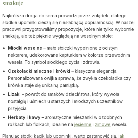
smakuje
Najkrótsza droga do serca prowadzi przez żołądek, dlatego
słodkie upominki cieszą się niesłabnącą popularnością. W naszej
pracowni przygotowaliśmy propozycje, które nie tylko wybornie
smakują, ale też pięknie wyglądają na weselnym stole:
Miodki weselne
– małe słoiczki wypełnione złocistym
nektarem, udekorowane kapturkiem w kolorze przewodnim
wesela. To symbol słodkiego życia i zdrowia.
Czekoladki mleczne i krówki
– klasyczna elegancja.
Personalizowana owijka sprawia, że zwykła czekoladka czy
krówka staje się unikalną pamiątką.
Lizaki
– powrót do smaków dzieciństwa, który wywoła
nostalgię i uśmiech u starszych i młodszych uczestników
przyjęcia.
Herbaty i kawy
– aromatyczne mieszanki w ozdobnych
rożkach lub fiolkach, idealne na
jesienne
i
zimowe
wesela.
Planując słodki kącik lub upominki, warto zastanowić się,
jak