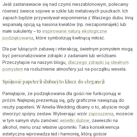
Jeśli zastanawiacie się nad czymś nieszablonowym, polecamy
również świece sojowe w szkle lub metalowych puszkach. Ich
zapach będzie przywoływał wspomnienia z Waszego ślubu. Inną
wspaniałą opcją są nasiona kwiatów (np. niezapominajek) lub
małe sukulenty – to
inspirowane naturą ekologiczne
podziękowania
, które symbolizują kwitnącą miłość.
Dla par lubiących zabawę i interakcję, świetnym pomysłem mogą
być personalizowane zdrapki z zadaniami lub wróżbami.
Przeczytajcie na naszym blogu,
dlaczego zdrapki są idealnym
pomysłem
na rozluźnienie atmosfery już na początku wesela.
Spójność papeterii ślubnej to klucz do elegancji
Pamiętajcie, że podziękowania dla gości nie funkcjonują w
próżni. Najlepiej prezentują się, gdy graficznie nawiązują do
reszty papeterii. W Amelia-Wedding dbamy o to, abyście mogli
stworzyć spójny zestaw. Wybierając wzór
zaproszenia
, możecie
w tym samym stylu zamówić
winietki ślubne
, zawieszki na
alkohol, menu oraz właśnie upominki. Taka konsekwencja
estetyczna wprowadza ład i harmonię, którą goście