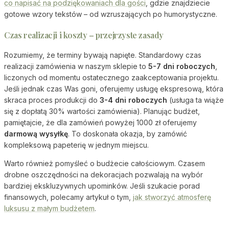
co napisać na podziękowaniach dla gości
, gdzie znajdziecie
gotowe wzory tekstów – od wzruszających po humorystyczne.
Czas realizacji i koszty – przejrzyste zasady
Rozumiemy, że terminy bywają napięte. Standardowy czas
realizacji zamówienia w naszym sklepie to
5-7 dni roboczych
,
liczonych od momentu ostatecznego zaakceptowania projektu.
Jeśli jednak czas Was goni, oferujemy usługę ekspresową, która
skraca proces produkcji do
3-4 dni roboczych
(usługa ta wiąże
się z dopłatą 30% wartości zamówienia). Planując budżet,
pamiętajcie, że dla zamówień powyżej 1000 zł oferujemy
darmową wysyłkę
. To doskonała okazja, by zamówić
kompleksową papeterię w jednym miejscu.
Warto również pomyśleć o budżecie całościowym. Czasem
drobne oszczędności na dekoracjach pozwalają na wybór
bardziej ekskluzywnych upominków. Jeśli szukacie porad
finansowych, polecamy artykuł o tym,
jak stworzyć atmosferę
luksusu z małym budżetem
.