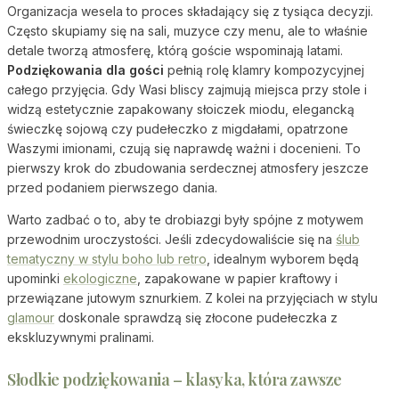
Organizacja wesela to proces składający się z tysiąca decyzji.
Często skupiamy się na sali, muzyce czy menu, ale to właśnie
detale tworzą atmosferę, którą goście wspominają latami.
Podziękowania dla gości
pełnią rolę klamry kompozycyjnej
całego przyjęcia. Gdy Wasi bliscy zajmują miejsca przy stole i
widzą estetycznie zapakowany słoiczek miodu, elegancką
świeczkę sojową czy pudełeczko z migdałami, opatrzone
Waszymi imionami, czują się naprawdę ważni i docenieni. To
pierwszy krok do zbudowania serdecznej atmosfery jeszcze
przed podaniem pierwszego dania.
Warto zadbać o to, aby te drobiazgi były spójne z motywem
przewodnim uroczystości. Jeśli zdecydowaliście się na
ślub
tematyczny w stylu boho lub retro
, idealnym wyborem będą
upominki
ekologiczne
, zapakowane w papier kraftowy i
przewiązane jutowym sznurkiem. Z kolei na przyjęciach w stylu
glamour
doskonale sprawdzą się złocone pudełeczka z
ekskluzywnymi pralinami.
Słodkie podziękowania – klasyka, która zawsze