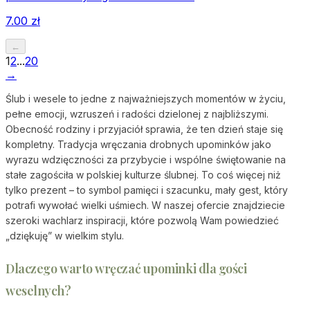
7.00
zł
←
1
2
...
20
→
Ślub i wesele to jedne z najważniejszych momentów w życiu,
pełne emocji, wzruszeń i radości dzielonej z najbliższymi.
Obecność rodziny i przyjaciół sprawia, że ten dzień staje się
kompletny. Tradycja wręczania drobnych upominków jako
wyrazu wdzięczności za przybycie i wspólne świętowanie na
stałe zagościła w polskiej kulturze ślubnej. To coś więcej niż
tylko prezent – to symbol pamięci i szacunku, mały gest, który
potrafi wywołać wielki uśmiech. W naszej ofercie znajdziecie
szeroki wachlarz inspiracji, które pozwolą Wam powiedzieć
„dziękuję” w wielkim stylu.
Dlaczego warto wręczać upominki dla gości
weselnych?