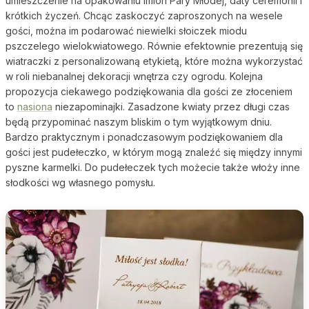
umieszczenie na opakowaniu imion Pary Młodej, daty ceremonii i
krótkich życzeń. Chcąc zaskoczyć zaproszonych na wesele
gości, można im podarować niewielki słoiczek miodu
pszczelego wielokwiatowego. Równie efektownie prezentują się
wiatraczki z personalizowaną etykietą, które można wykorzystać
w roli niebanalnej dekoracji wnętrza czy ogrodu. Kolejna
propozycja ciekawego podziękowania dla gości ze złoceniem
to
nasiona
niezapominajki. Zasadzone kwiaty przez długi czas
będą przypominać naszym bliskim o tym wyjątkowym dniu.
Bardzo praktycznym i ponadczasowym podziękowaniem dla
gości jest pudełeczko, w którym mogą znaleźć się między innymi
pyszne karmelki. Do pudełeczek tych możecie także włoży inne
słodkości wg własnego pomysłu.