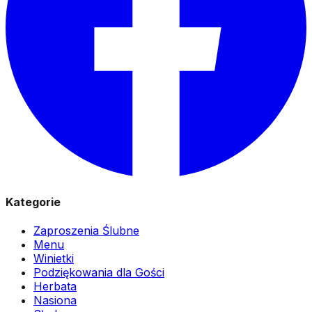
Kategorie
Zaproszenia Ślubne
Menu
Winietki
Podziękowania dla Gości
Herbata
Nasiona