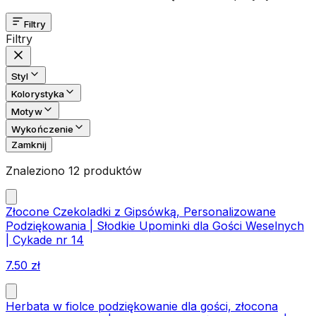
Filtry
Filtry
Styl
Kolorystyka
Motyw
Wykończenie
Zamknij
Znaleziono 12 produktów
Złocone Czekoladki z Gipsówką, Personalizowane
Podziękowania | Słodkie Upominki dla Gości Weselnych
| Cykade nr 14
7.50
zł
Herbata w fiolce podziękowanie dla gości, złocona