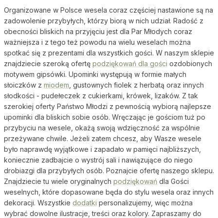
Organizowane w Polsce wesela coraz częściej nastawione są na
zadowolenie przybyłych, którzy biorą w nich udział. Radość z
obecności bliskich na przyjęciu jest dla Par Młodych coraz
ważniejsza i z tego też powodu na wielu weselach można
spotkać się z prezentami dla wszystkich gości. W naszym sklepie
znajdziecie szeroką ofertę
podziękowań dla gości
ozdobionych
motywem gipsówki. Upominki występują w formie małych
słoiczków z
miodem
, gustownych fiolek z herbatą oraz innych
słodkości - pudełeczek z cukierkami, krówek, lizaków. Z tak
szerokiej oferty Państwo Młodzi z pewnością wybiorą najlepsze
upominki dla bliskich sobie osób. Wręczając je gościom tuż po
przybyciu na wesele, okażą swoją wdzięczność za wspólnie
przeżywane chwile. Jeżeli zatem chcesz, aby Wasze wesele
było naprawdę wyjątkowe i zapadało w pamięci najbliższych,
koniecznie zadbajcie o wystrój sali i nawiązujące do niego
drobiazgi dla przybyłych osób. Poznajcie ofertę naszego sklepu.
Znajdziecie tu wiele oryginalnych
podziękowań
dla Gości
weselnych, które dopasowane będa do stylu wesela oraz innych
dekoracji. Wszystkie
dodatki
personalizujemy, więc można
wybrać dowolne ilustracje, treści oraz kolory. Zapraszamy do