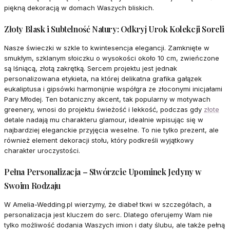
piękną dekoracją w domach Waszych bliskich.
Złoty Blask i Subtelność Natury: Odkryj Urok Kolekcji Soreli
Nasze świeczki w szkle to kwintesencja elegancji. Zamknięte w
smukłym, szklanym słoiczku o wysokości około 10 cm, zwieńczone
są lśniącą, złotą zakrętką. Sercem projektu jest jednak
personalizowana etykieta, na której delikatna grafika gałązek
eukaliptusa i gipsówki harmonijnie współgra ze złoconymi inicjałami
Pary Młodej. Ten botaniczny akcent, tak popularny w motywach
greenery, wnosi do projektu świeżość i lekkość, podczas gdy
złote
detale nadają mu charakteru glamour, idealnie wpisując się w
najbardziej eleganckie przyjęcia weselne. To nie tylko prezent, ale
również element dekoracji stołu, który podkreśli wyjątkowy
charakter uroczystości.
Pełna Personalizacja – Stwórzcie Upominek Jedyny w
Swoim Rodzaju
W Amelia-Wedding.pl wierzymy, że diabeł tkwi w szczegółach, a
personalizacja jest kluczem do serc. Dlatego oferujemy Wam nie
tylko możliwość dodania Waszych imion i daty ślubu, ale także pełną