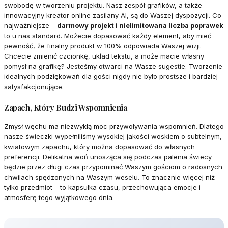
swobodę w tworzeniu projektu. Nasz zespół grafików, a także
innowacyjny kreator online zasilany AI, są do Waszej dyspozycji. Co
najważniejsze –
darmowy projekt i nielimitowana liczba poprawek
to u nas standard. Możecie dopasować każdy element, aby mieć
pewność, że finalny produkt w 100% odpowiada Waszej wizji.
Chcecie zmienić czcionkę, układ tekstu, a może macie własny
pomysł na grafikę? Jesteśmy otwarci na Wasze sugestie. Tworzenie
idealnych podziękowań dla gości nigdy nie było prostsze i bardziej
satysfakcjonujące.
Zapach, Który Budzi Wspomnienia
Zmysł węchu ma niezwykłą moc przywoływania wspomnień. Dlatego
nasze świeczki wypełniliśmy wysokiej jakości woskiem o subtelnym,
kwiatowym zapachu, który można dopasować do własnych
preferencji. Delikatna woń unosząca się podczas palenia świecy
będzie przez długi czas przypominać Waszym gościom o radosnych
chwilach spędzonych na Waszym weselu. To znacznie więcej niż
tylko przedmiot – to kapsułka czasu, przechowująca emocje i
atmosferę tego wyjątkowego dnia.