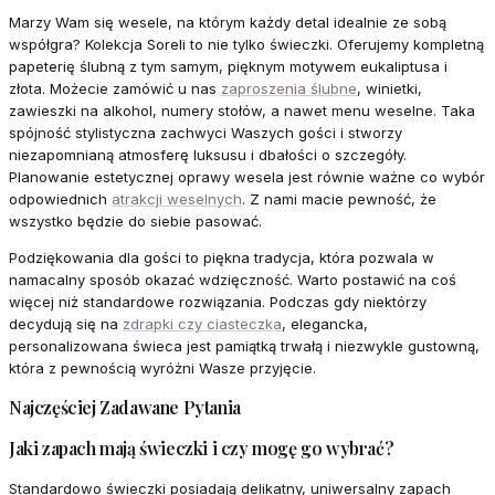
Marzy Wam się wesele, na którym każdy detal idealnie ze sobą
współgra? Kolekcja Soreli to nie tylko świeczki. Oferujemy kompletną
papeterię ślubną z tym samym, pięknym motywem eukaliptusa i
złota. Możecie zamówić u nas
zaproszenia ślubne
, winietki,
zawieszki na alkohol, numery stołów, a nawet menu weselne. Taka
spójność stylistyczna zachwyci Waszych gości i stworzy
niezapomnianą atmosferę luksusu i dbałości o szczegóły.
Planowanie estetycznej oprawy wesela jest równie ważne co wybór
odpowiednich
atrakcji weselnych
. Z nami macie pewność, że
wszystko będzie do siebie pasować.
Podziękowania dla gości to piękna tradycja, która pozwala w
namacalny sposób okazać wdzięczność. Warto postawić na coś
więcej niż standardowe rozwiązania. Podczas gdy niektórzy
decydują się na
zdrapki czy ciasteczka
, elegancka,
personalizowana świeca jest pamiątką trwałą i niezwykle gustowną,
która z pewnością wyróżni Wasze przyjęcie.
Najczęściej Zadawane Pytania
Jaki zapach mają świeczki i czy mogę go wybrać?
Standardowo świeczki posiadają delikatny, uniwersalny zapach