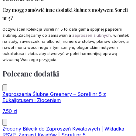
Czy mogę zamówić inne dodatki ślubne z motywem Soreli
nr 5?
Oczywiście! Kolekcja Soreli nr 5 to cała gama spójnej papeterii
ślubnej. Zachęcamy do zamawiania
zaproszeń ślubnych
, winietek
na stoły, zawieszek na alkohol, numerów stołów, planów stołów, a
nawet menu weselnego z tym samym, eleganckim motywem
eukaliptusa i złota, aby stworzyć w pełni harmonijną oprawę
wizualną Waszego przyjęcia.
Polecane dodatki
Zaproszenia Ślubne Greenery – Soreli nr 5 z
Eukaliptusem i Złoceniem
7.50
zł
Złocony Bilecik do Zaproszeń Kwiatowych | Wkładka
RSVP, Zamiast Kwiatów | Soreli nr 5