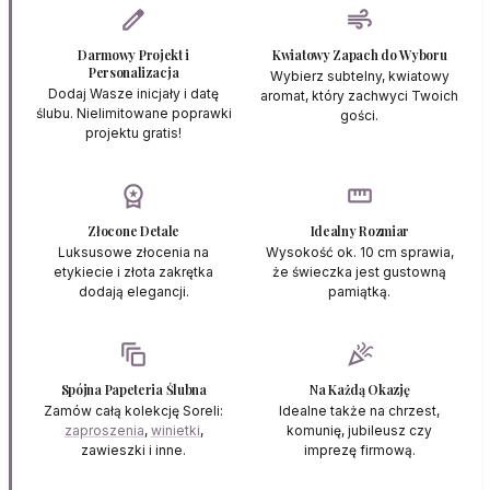
edit
air
Darmowy Projekt i
Kwiatowy Zapach do Wyboru
Personalizacja
Wybierz subtelny, kwiatowy
Dodaj Wasze inicjały i datę
aromat, który zachwyci Twoich
ślubu. Nielimitowane poprawki
gości.
projektu gratis!
workspace_premium
straighten
Złocone Detale
Idealny Rozmiar
Luksusowe złocenia na
Wysokość ok. 10 cm sprawia,
etykiecie i złota zakrętka
że świeczka jest gustowną
dodają elegancji.
pamiątką.
auto_awesome_motion
celebration
Spójna Papeteria Ślubna
Na Każdą Okazję
Zamów całą kolekcję Soreli:
Idealne także na chrzest,
zaproszenia
,
winietki
,
komunię, jubileusz czy
zawieszki i inne.
imprezę firmową.