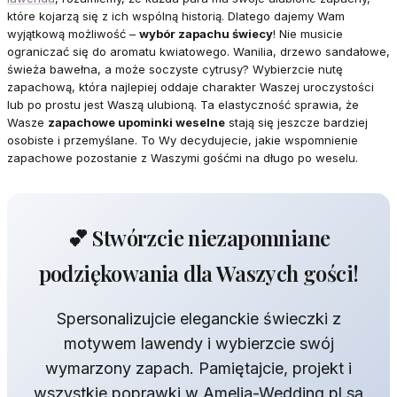
które kojarzą się z ich wspólną historią. Dlatego dajemy Wam
wyjątkową możliwość –
wybór zapachu świecy
! Nie musicie
ograniczać się do aromatu kwiatowego. Wanilia, drzewo sandałowe,
świeża bawełna, a może soczyste cytrusy? Wybierzcie nutę
zapachową, która najlepiej oddaje charakter Waszej uroczystości
lub po prostu jest Waszą ulubioną. Ta elastyczność sprawia, że
Wasze
zapachowe upominki weselne
stają się jeszcze bardziej
osobiste i przemyślane. To Wy decydujecie, jakie wspomnienie
zapachowe pozostanie z Waszymi gośćmi na długo po weselu.
💕 Stwórzcie niezapomniane
podziękowania dla Waszych gości!
Spersonalizujcie eleganckie świeczki z
motywem lawendy i wybierzcie swój
wymarzony zapach. Pamiętajcie, projekt i
wszystkie poprawki w Amelia-Wedding.pl są