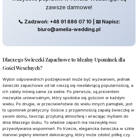
zawsze darmowe!
📞 Zadzwoń: +48 91 886 07 10 | 📧 Napisz:
biuro@amelia-wedding.pl
Dlaczego Świeczki Zapachowe to Idealny Upominek dla
Gości Weselnych?
Wybór odpowiednich podziękowań może być wyzwaniem, jednak
świeczki zapachowe od lat cieszą się niesłabnącą popularnością, a
ich zalety mówią same za siebie. Po pierwsze, są prezentem
niezwykle uniwersalnym, który spodoba się gościom w każdym
wieku. Po drugie, w przeciwieństwie do wielu innych pamiątek, jest
to upominek praktyczny. Goście z przyjemnością zapalą świeczkę w
swoim domu, tworząc przytulną atmosferę i wracając myślami do
dnia Waszego ślubu. To właśnie zapach ma niezwykłą moc
przywoływania wspomnień. Po trzecie, elegancka świeczka w szkle
stanowi piękny element dekoracyjny, który może zdobić półkę czy