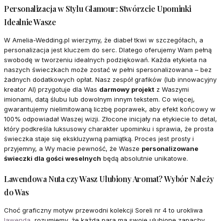
Personalizacja w Stylu Glamour: Stwórzcie Upominki
Idealnie Wasze
W Amelia-Wedding.pl wierzymy, że diabeł tkwi w szczegółach, a
personalizacja jest kluczem do serc. Dlatego oferujemy Wam pełną
swobodę w tworzeniu idealnych podziękowań. Każda etykieta na
naszych świeczkach może zostać w pełni spersonalizowana – bez
żadnych dodatkowych opłat. Nasz zespół grafików (lub innowacyjny
kreator AI) przygotuje dla Was
darmowy projekt
z Waszymi
imionami, datą ślubu lub dowolnym innym tekstem. Co więcej,
gwarantujemy nielimitowaną liczbę poprawek, aby efekt końcowy w
100% odpowiadał Waszej wizji. Złocone inicjały na etykiecie to detal,
który podkreśla luksusowy charakter upominku i sprawia, że prosta
świeczka staje się ekskluzywną pamiątką. Proces jest prosty i
przyjemny, a Wy macie pewność, że Wasze
personalizowane
świeczki dla gości weselnych
będą absolutnie unikatowe.
Lawendowa Nuta czy Wasz Ulubiony Aromat? Wybór Należy
do Was
Choć graficzny motyw przewodni kolekcji Soreli nr 4 to urokliwa
lawenda
, rozumiemy, że każda para ma swoje ulubione zapachy,