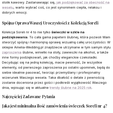
stolik kawowy. Zastanawiając się,
jak podziękować za obecność na
weselu
, warto wybrać coś, co jest synonimem ciepła, relaksu i
dobrych emocji.
Spójna Oprawa Waszej Uroczystości z Kolekcją Soreli
Kolekcja Soreli nr 4 to nie tylko
świeczki w szkle na
podziękowania
. To cała gama papeterii ślubnej, która pozwoli Wam
stworzyć spójną i harmonijną oprawę wizualną całej uroczystości. W
sklepie Amelia-Wedding.pl znajdziecie utrzymane w tym samym stylu
zaproszenia
ślubne, winietki na stoły, zawieszki na alkohol, a także
inne formy podziękowań, jak choćby eleganckie czekoladki.
Decydując się na jedną kolekcję, macie pewność, że wszystkie
elementy, od pierwszego zaproszenia po ostatni upominek, będą do
siebie idealnie pasować, tworząc przemyślany i profesjonalny
wizerunek Waszego wesela. Taka dbałość o detale z pewnością
zostanie doceniona przez gości i podkreśli wyjątkowość Waszego
dnia, wpisując się w aktualne
trendy ślubne na 2025 rok
.
Najczęściej Zadawane Pytania
Jaka jest minimalna ilość zamówienia świeczek Soreli nr 4?