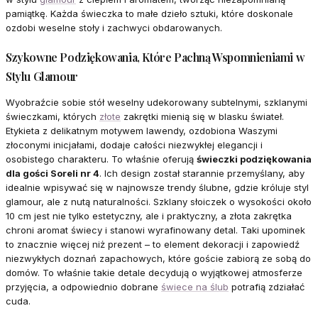
pamiątkę. Każda świeczka to małe dzieło sztuki, które doskonale
ozdobi weselne stoły i zachwyci obdarowanych.
Szykowne Podziękowania, Które Pachną Wspomnieniami w
Stylu Glamour
Wyobraźcie sobie stół weselny udekorowany subtelnymi, szklanymi
świeczkami, których
złote
zakrętki mienią się w blasku świateł.
Etykieta z delikatnym motywem lawendy, ozdobiona Waszymi
złoconymi inicjałami, dodaje całości niezwykłej elegancji i
osobistego charakteru. To właśnie oferują
świeczki podziękowania
dla gości Soreli nr 4
. Ich design został starannie przemyślany, aby
idealnie wpisywać się w najnowsze trendy ślubne, gdzie króluje styl
glamour, ale z nutą naturalności. Szklany słoiczek o wysokości około
10 cm jest nie tylko estetyczny, ale i praktyczny, a złota zakrętka
chroni aromat świecy i stanowi wyrafinowany detal. Taki upominek
to znacznie więcej niż prezent – to element dekoracji i zapowiedź
niezwykłych doznań zapachowych, które goście zabiorą ze sobą do
domów. To właśnie takie detale decydują o wyjątkowej atmosferze
przyjęcia, a odpowiednio dobrane
świece na ślub
potrafią zdziałać
cuda.