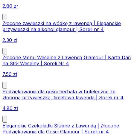
2.80
zł
Złocone zawieszki na wódkę z lawendą | Eleganckie
przywieszki na alkohol glamour | Soreli nr 4
2.30
zł
Złocone Menu Weselne z Lawendą Glamour | Karta Dań
na Stół Weselny | Soreli Nr 4
7.50
zł
Podziękowania dla gości herbata w buteleczce ze
złoconą przywieszką, fioletowa lawenda | Soreli nr 4
4.80
zł
Eleganckie Czekoladki Ślubne z Lawendą | Złocone
Podziękowania dla Gości Glamour | Soreli nr 4