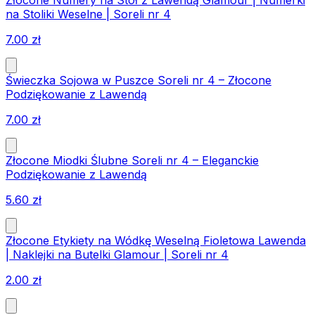
Złocone Numery na Stół z Lawendą Glamour | Numerki
na Stoliki Weselne | Soreli nr 4
7.00
zł
Świeczka Sojowa w Puszce Soreli nr 4 – Złocone
Podziękowanie z Lawendą
7.00
zł
Złocone Miodki Ślubne Soreli nr 4 – Eleganckie
Podziękowanie z Lawendą
5.60
zł
Złocone Etykiety na Wódkę Weselną Fioletowa Lawenda
| Naklejki na Butelki Glamour | Soreli nr 4
2.00
zł