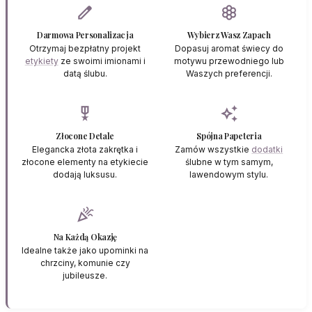
edit
filter_vintage
Darmowa Personalizacja
Wybierz Wasz Zapach
Otrzymaj bezpłatny projekt
Dopasuj aromat świecy do
etykiety
ze swoimi imionami i
motywu przewodniego lub
datą ślubu.
Waszych preferencji.
military_tech
auto_awesome
Złocone Detale
Spójna Papeteria
Elegancka złota zakrętka i
Zamów wszystkie
dodatki
złocone elementy na etykiecie
ślubne w tym samym,
dodają luksusu.
lawendowym stylu.
celebration
Na Każdą Okazję
Idealne także jako upominki na
chrzciny, komunie czy
jubileusze.