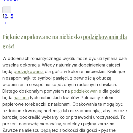
←
1
2
...
5
→
Pięknie zapakowane na niebiesko
podziękowania dla
gości
W odcieniach romantycznego błękitu może być utrzymana cała
weselna dekoracja. Wtedy naturalnym dopełnieniem całości
będą
podziękowania
dla gości w kolorze niebieskim. Kwitnące
niezapominajki to symbol pamięci, z pewnością obudzą
wspomnienia o wspólnie spędzonych radosnych chwilach.
Dlatego doskonalym pomysłem na
podziękowanie
dla gości
będa
nasiona
tych niebieskich kwiatów. Polecamy zatem
papierowe torebeczki z nasionami. Opakowania te mogą być
ozdobione kwitnącą hortensją lub niezapominajką, aby jeszcze
bardziej podkreślić wybrany kolor przewodni uroczystości. To
prezent naprawdę niebanalny, subtelny i piękny zarazem.
Zawsze na miejscu będą też słodkości dla gości - pyszne