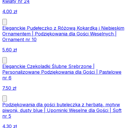
Kwiaty nr 24
4.00
zł
Eleganckie Pudełeczko z Różową Kokardką i Niebieskim
Ornamentem | Podziękowania dla Gości Weselnych |
Ornament nr 10
5.60
zł
Eleganckie Czekoladki Ślubne Srebrzone |
Personalizowane Podziękowania dla Gości | Pastelowe
nr 6
7.50
zł
Podziękowania dla gości buteleczka z herbatą, motyw
piwonii, dusty blue | Upominki Weselne dla Gości | Soft
nr 5
4.30
zł