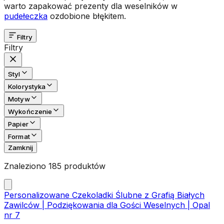
warto zapakować prezenty dla weselników w
pudełeczka
ozdobione błękitem.
Filtry
Filtry
Styl
Kolorystyka
Motyw
Wykończenie
Papier
Format
Zamknij
Znaleziono 185 produktów
Personalizowane Czekoladki Ślubne z Grafią Białych
Zawilców | Podziękowania dla Gości Weselnych | Opal
nr 7