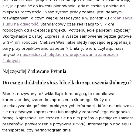
się, jak podejść do kwestii planowania, gdy mieszkają daleko od
miejsca uroczystości. Nasz system pracy zdalnej jest idealnym
rozwiązaniem, o czym więcej przeczytacie w poradniku
organizacja
ślubu na odległość
. Standardowy czas realizacji to 5-7 dni
roboczych od akceptacji projektu. Potrzebujecie papeterii szybciej?
Skorzystajcie z usługi Express, a Wasze zamówienie będzie gotowe
w 3-4 dni robocze. Ciekawi Was, jakie błędy najczęściej popełniają
pary przy projektowaniu papeterii? Uniknijcie ich, czytając nasz
artykuł o
najczęstszych błędach w projektowaniu zaproszeń
ślubnych
.
Najczęściej Zadawane Pytania
Do czego dokładnie służy bilecik do zaproszenia ślubnego?
Bilecik, nazywany też wkładką informacyjną, to dodatkowa
karteczka dołączana do zaproszenia ślubnego. Służy do
przekazywania gościom praktycznych informacji, które nie mieszczą
się na głównym zaproszeniu lub mogłyby zaburzyć jego elegancką
formę. Najczęściej umieszcza się na nim prośby o pieniądze zamiast
prezentów, potwierdzenie przybycia (RSVP), informacje o noclegu i
transporcie, czy harmonogram dnia.