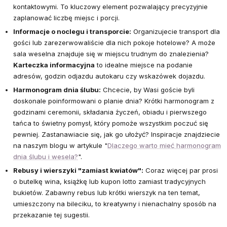
kontaktowymi. To kluczowy element pozwalający precyzyjnie
zaplanować liczbę miejsc i porcji.
Informacje o noclegu i transporcie:
Organizujecie transport dla
gości lub zarezerwowaliście dla nich pokoje hotelowe? A może
sala weselna znajduje się w miejscu trudnym do znalezienia?
Karteczka informacyjna
to idealne miejsce na podanie
adresów, godzin odjazdu autokaru czy wskazówek dojazdu.
Harmonogram dnia ślubu:
Chcecie, by Wasi goście byli
doskonale poinformowani o planie dnia? Krótki harmonogram z
godzinami ceremonii, składania życzeń, obiadu i pierwszego
tańca to świetny pomysł, który pomoże wszystkim poczuć się
pewniej. Zastanawiacie się, jak go ułożyć? Inspiracje znajdziecie
na naszym blogu w artykule "
Dlaczego warto mieć harmonogram
dnia ślubu i wesela?
".
Rebusy i wierszyki "zamiast kwiatów":
Coraz więcej par prosi
o butelkę wina, książkę lub kupon lotto zamiast tradycyjnych
bukietów. Zabawny rebus lub krótki wierszyk na ten temat,
umieszczony na bileciku, to kreatywny i nienachalny sposób na
przekazanie tej sugestii.