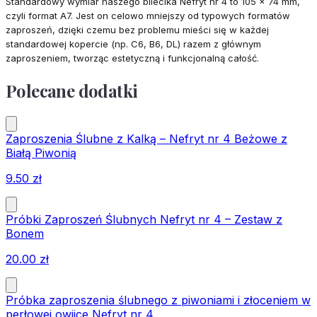
Standardowy wymiar naszego bilecika Nefryt nr 4 to 105 x 74 mm,
czyli format A7. Jest on celowo mniejszy od typowych formatów
zaproszeń, dzięki czemu bez problemu mieści się w każdej
standardowej kopercie (np. C6, B6, DL) razem z głównym
zaproszeniem, tworząc estetyczną i funkcjonalną całość.
Polecane dodatki
Zaproszenia Ślubne z Kalką – Nefryt nr 4 Beżowe z
Białą Piwonią
9.50
zł
Próbki Zaproszeń Ślubnych Nefryt nr 4 – Zestaw z
Bonem
20.00
zł
Próbka zaproszenia ślubnego z piwoniami i złoceniem w
perłowej owijce Nefryt nr 4