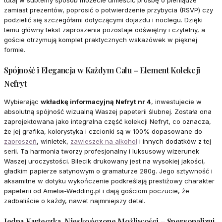
tutaj w subtelny sposób możecie umieścić prośbę o pieniądze
zamiast prezentów, poprosić o potwierdzenie przybycia (RSVP) czy
podzielić się szczegółami dotyczącymi dojazdu i noclegu. Dzięki
temu główny tekst zaproszenia pozostaje odświętny i czytelny, a
goście otrzymują komplet praktycznych wskazówek w pięknej
formie.
Spójność i Elegancja w Każdym Calu – Element Kolekcji
Nefryt
Wybierając
wkładkę informacyjną Nefryt nr 4
, inwestujecie w
absolutną spójność wizualną Waszej papeterii ślubnej. Została ona
zaprojektowana jako integralna część kolekcji Nefryt, co oznacza,
że jej grafika, kolorystyka i czcionki są w 100% dopasowane do
zaproszeń
, winietek,
zawieszek na alkohol
i innych dodatków z tej
serii. Ta harmonia tworzy profesjonalny i luksusowy wizerunek
Waszej uroczystości. Bilecik drukowany jest na wysokiej jakości,
gładkim papierze satynowym o gramaturze 280g. Jego sztywność i
aksamitne w dotyku wykończenie podkreślają prestiżowy charakter
papeterii od Amelia-Wedding.pl i dają gościom poczucie, że
zadbaliście o każdy, nawet najmniejszy detal.
Jedna Karteczka, Nieskończone Możliwości – Spersonalizuj