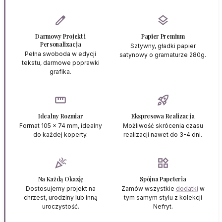
edit
layers
Darmowy Projekt i
Papier Premium
Personalizacja
Sztywny, gładki papier
Pełna swoboda w edycji
satynowy o gramaturze 280g.
tekstu, darmowe poprawki
grafika.
straighten
rocket_launch
Idealny Rozmiar
Ekspresowa Realizacja
Format 105 x 74 mm, idealny
Możliwość skrócenia czasu
do każdej koperty.
realizacji nawet do 3-4 dni.
celebration
widgets
Na Każdą Okazję
Spójna Papeteria
Dostosujemy projekt na
Zamów wszystkie
dodatki
w
chrzest, urodziny lub inną
tym samym stylu z kolekcji
uroczystość.
Nefryt.