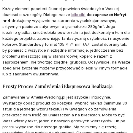
Każdy element papeterii ślubnej powinien świadczyć o Waszej
dbałości o szczegóły. Dlatego nasze
bileciki
do zaproszeń Nefryt
nr 4
drukujemy wyłącznie na starannie wyselekcjonowanym,
sztywnym papierze satynowym o gramaturze 280g/m². Jego
idealnie gładka, śnieżnobiała powierzchnia jest doskonałym tłem dla
każdego projektu, zapewniając fantastyczną czytelność i nasycenie
kolorów. Standardowy format 105 x 74 mm (A7) został dobrany tak,
by pomieścić wszystkie niezbędne informacje, jednocześnie bez
problemu mieszcząc się w standardowej kopercie razem z
zaproszeniem, nie tworząc zbędnej grubości. Oczywiście, na Wasze
specjalne życzenie możemy przygotować bilecik w innym formacie
lub z zadrukiem dwustronnym.
Prosty Proces Zamówienia i Ekspresowa Realizacja
Zamawianie w Amelia-Wedding.pl jest szybkie i intuicyjnie.
Wystarczy dodać produkt do koszyka, wybrać nakład (minimum 30
sztuk dla jednego wzoru tekstu) i w uwagach do zamówienia
przekazać nam treść do umieszczenia na bilecikach. Może to być
Wasz własny tekst, jeden z naszych gotowych wierszyków lub po
prostu wytyczne dla naszego grafika. My zajmiemy się resztą,
przesyłając Wam projekt do akceptacji. Czasami pary zastanawiają