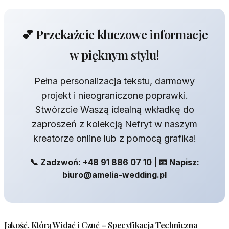
💕 Przekażcie kluczowe informacje
w pięknym stylu!
Pełna personalizacja tekstu, darmowy
projekt i nieograniczone poprawki.
Stwórzcie Waszą idealną wkładkę do
zaproszeń z kolekcją Nefryt w naszym
kreatorze online lub z pomocą grafika!
📞 Zadzwoń: +48 91 886 07 10 | 📧 Napisz:
biuro@amelia-wedding.pl
Jakość, Którą Widać i Czuć – Specyfikacja Techniczna