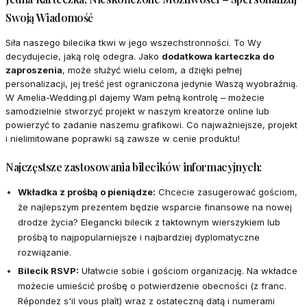
Swoją Wiadomość
Siła naszego bilecika tkwi w jego wszechstronności. To Wy
decydujecie, jaką rolę odegra. Jako
dodatkowa karteczka do
zaproszenia
, może służyć wielu celom, a dzięki pełnej
personalizacji, jej treść jest ograniczona jedynie Waszą wyobraźnią.
W Amelia-Wedding.pl dajemy Wam pełną kontrolę – możecie
samodzielnie stworzyć projekt w naszym kreatorze online lub
powierzyć to zadanie naszemu grafikowi. Co najważniejsze, projekt
i nielimitowane poprawki są zawsze w cenie produktu!
Najczęstsze zastosowania bilecików informacyjnych:
Wkładka z prośbą o pieniądze:
Chcecie zasugerować gościom,
że najlepszym prezentem będzie wsparcie finansowe na nowej
drodze życia? Elegancki bilecik z taktownym wierszykiem lub
prośbą to najpopularniejsze i najbardziej dyplomatyczne
rozwiązanie.
Bilecik RSVP:
Ułatwcie sobie i gościom organizację. Na wkładce
możecie umieścić prośbę o potwierdzenie obecności (z franc.
Répondez s'il vous plaît
) wraz z ostateczną datą i numerami