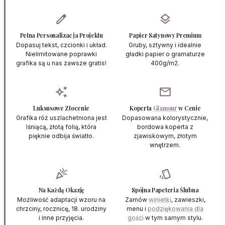
edit
layers
Pełna Personalizacja Projektu
Papier Satynowy Premium
Dopasuj tekst, czcionki i układ.
Gruby, sztywny i idealnie
Nielimitowane poprawki
gładki papier o gramaturze
grafika są u nas zawsze gratis!
400g/m2.
auto_awesome
mail
Luksusowe Złocenie
Koperta
Glamour
w Cenie
Grafika róż uszlachetniona jest
Dopasowana kolorystycznie,
lśniącą, złotą folią, która
bordowa koperta z
pięknie odbija światło.
zjawiskowym, złotym
wnętrzem.
celebration
style
Na Każdą Okazję
Spójna Papeteria Ślubna
Możliwość adaptacji wzoru na
Zamów
winietki
, zawieszki,
chrzciny, rocznicę, 18. urodziny
menu i
podziękowania dla
i inne przyjęcia.
gości
w tym samym stylu.